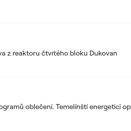
liva z reaktoru čtvrtého bloku Dukovan
logramů oblečení. Temelínští energetici o