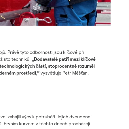
ů. Právě tyto odbornosti jsou klíčové při
ž sto techniků.
„Dodavatelé patří mezi klíčové
o technologických částí, stoprocentně rozuměl
aderném prostředí,“
vysvětluje Petr Měšťan,
vní zahájili výcvik potrubáři. Jejich dvoudenní
osů. Prvním kurzem v těchto dnech procházejí