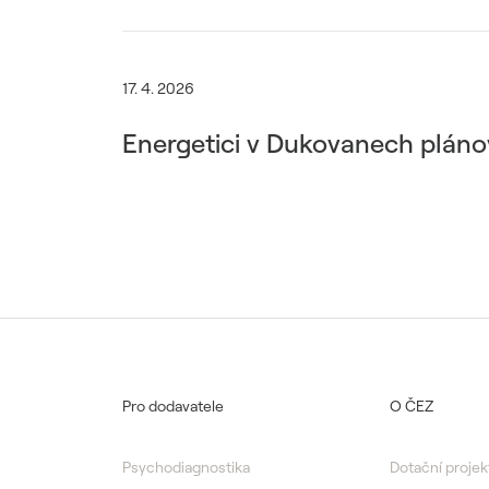
17. 4. 2026
Energetici v Dukovanech plánov
Pro dodavatele
O ČEZ
Psychodiagnostika
Dotační projek