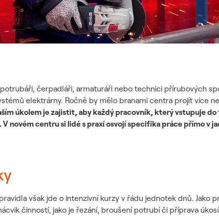
otrubáři, čerpadláři, armaturáři nebo technici přírubových spoj
stémů elektrárny. Ročně by mělo branami centra projít více ne
aším úkolem je zajistit, aby každý pracovník, který vstupuje d
 novém centru si lidé s praxí osvojí specifika práce přímo v j
ky
pravidla však jde o intenzivní kurzy v řádu jednotek dnů. Jako pr
ácvik činností, jako je řezání, broušení potrubí či příprava úk