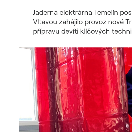
Udržitelný dodavatelský
řetězec / ESG dotazník
Jaderná elektrárna Temelín pos
Vltavou zahájilo provoz nové T
přípravu devíti klíčových techn