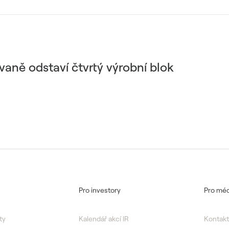
aně odstaví čtvrtý výrobní blok
Pro investory
Pro méd
ty
Kalendář akcí IR
Kontakt