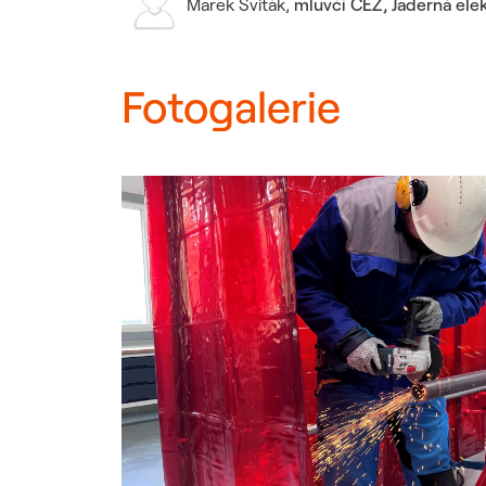
Marek Sviták
,
mluvčí ČEZ, Jaderná ele
Fotogalerie