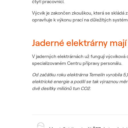
čtyři pracovníci.
Výcvik je zakončen zkouškou, která se skládá z 
opravňuje k výkonu prací na důležitých systém
Jaderné elektrárny mají
V jaderných elektrárnách už fungují výcviková
specializovaném Centru přípravy personálu.
Od začátku roku elektrárna Temelín vyrobila 5,1
elektrické energie a podílí se tak výraznou m
dvě desítky miliónů tun CO2.