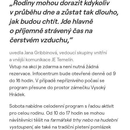
„Rodiny mohou dorazit kdykoliv
v průběhu dne a zůstat tak dlouho,
jak budou chtít. Jde hlavně
o příjemně strávený čas na
čerstvém vzduchu,“
uvedla Jana Gribbinová, vedoucí skupiny vnitřní
a vnější komunikace JE Temelín.
Vstup na akci je zdarma a není nutná žádná
rezervace. Infocentrum bude otevřené denně od 9
do 16 hodin. V případě nepříznivého počasí se
program přesune do prostor zámečku Vysoký
Hrádek.
Sobota nabídne celodenní program s řadou aktivit
pro celou rodinu. Od 10 do 17 hodin se mohou
návštěvníci těšit na
farmářské trhy nebo na hudební
vystoupení,
ale také na tradiční pletení pomlázek