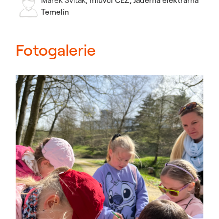
Marek Sviták
,
mluvčí ČEZ, Jaderná elektrárna
Temelín
Fotogalerie