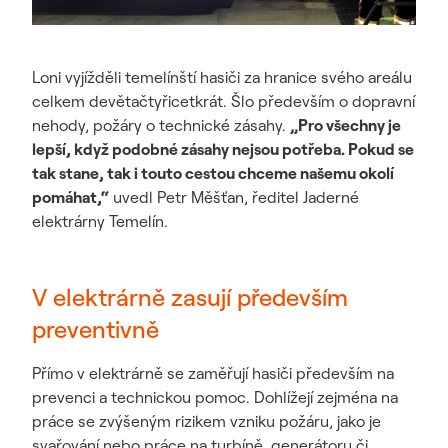
Loni vyjížděli temelínští hasiči za hranice svého areálu
celkem devětačtyřicetkrát. Šlo především o dopravní
nehody, požáry o technické zásahy.
„Pro všechny je
lepší, když podobné zásahy nejsou potřeba. Pokud se
tak stane, tak i touto cestou chceme našemu okolí
pomáhat,“
uvedl Petr Měšťan, ředitel Jaderné
elektrárny Temelín.
V elektrárně zasují především
preventivně
Přímo v elektrárně se zaměřují hasiči především na
prevenci a technickou pomoc. Dohlížejí zejména na
práce se zvýšeným rizikem vzniku požáru, jako je
svařování nebo práce na turbíně, generátoru či