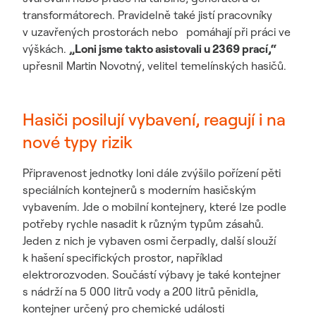
transformátorech. Pravidelně také jistí pracovníky
v uzavřených prostorách nebo pomáhají při práci ve
výškách.
„Loni jsme takto asistovali u 2369 prací,“
upřesnil Martin Novotný, velitel temelínských hasičů.
Hasiči posilují vybavení, reagují i na
nové typy rizik
Připravenost jednotky loni dále zvýšilo pořízení pěti
speciálních kontejnerů s moderním hasičským
vybavením. Jde o mobilní kontejnery, které lze podle
potřeby rychle nasadit k různým typům zásahů.
Jeden z nich je vybaven osmi čerpadly, další slouží
k hašení specifických prostor, například
elektrorozvoden. Součástí výbavy je také kontejner
s nádrží na 5 000 litrů vody a 200 litrů pěnidla,
kontejner určený pro chemické události