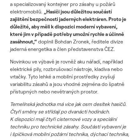
a specializovaný kontejner pro zásahy u požárů
elektromobilů.
„Hasiči jsou důležitou součástí
zajištění bezpečnosti jaderných elektráren. Proto je
důležité, aby měli k dispozici moderní vybavení,
které jim v případě potřeby umožní rychle a účinně
zasáhnout,“
doplnil Bohdan Zronek, ředitele divize
jaderná energetika a člen představenstva ČEZ.
Novinkou ve výbavě je rovněž aku nářadí, například
elektrické pily, rozbrušovací nástroje, kladiva nebo
vrtačky. Tyto lehké a mobilní prostředky zvyšují
variabilitu zásahů a jsou vhodné zejména do špatně
přístupných nebo nevětraných prostor.
Temelínská jednotka má více jak osm desítek hasičů.
Čtyři směny se střídají po dvanácti hodinách.
K dispozici mají čtyři cisternové vozy a speciální
techniku pro technické zásahy. Součástí vybavení je
i špičková mobilní požární technika, dýchací technika,