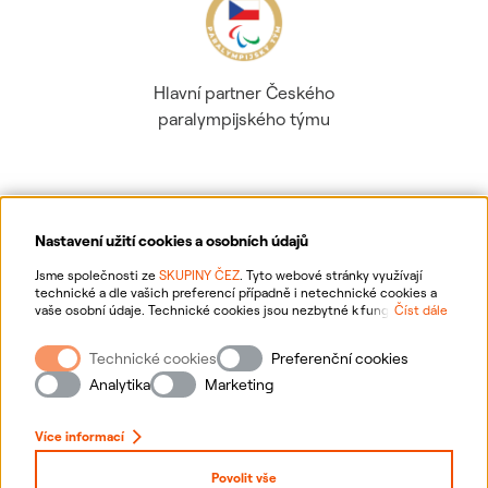
Hlavní partner Českého
paralympijského týmu
Nastavení užití cookies a osobních údajů
Ochrana osobních údajů
Jsme společnosti ze
SKUPINY ČEZ
. Tyto webové stránky využívají
technické a dle vašich preferencí případně i netechnické cookies a
vaše osobní údaje. Technické cookies jsou nezbytné k fungování
Číst dále
Informace o webu
webové stránky. Netechnické cookies slouží zejména k přizpůsobení
webové stránky vašim preferencím, k personalizaci reklam a analytice.
Technické cookies
Preferenční cookies
Pro sběr a zpracování netechnických cookies a vašich osobních údajů
Nastavení cookies
nám můžete udělit souhlas. Bližší informace o vašich právech,
Analytika
Marketing
zpracování osobních údajů, včetně možnosti odvolání udělených
souhlasů, naleznete
„zde“
.
Mapa stránek
Více informací
Přihlásit se
Povolit vše