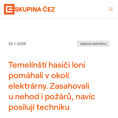
SKUPINA ČEZ
Kategorie
:
Datum zveřejnění
23. 1. 2026
Jaderné elektrárny
Temelínští hasiči loni
pomáhali v okolí
elektrárny. Zasahovali
u nehod i požárů, navíc
posilují techniku