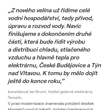
„Z nového velína už řídíme celé
vodní hospodářství, tedy přívod,
úpravu a rozvod vody. Navíc
finišujeme s dokončením druhé
části, která bude řídit výrobu
a distribuci chladu, stlačeného
vzduchu a hlavně tepla pro
elektrárnu, České Budějovice a Týn
nad Vltavou. K tomu by mělo dojít
ještě do konce roku,“
konstatoval Jan Kruml, ředitel jaderné elektrárny
Temelín.
V praxi modernizace znamenala položení desítek
kilometrů nových kabelů, instalaci hardwarových