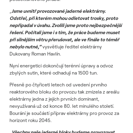
„
Jsme uvnitř provozované jaderné elektrárny.
Odstřel, při kterém mohou odletovat trosky, proto
nepřipadal v úvahu. Zvolili jsme proto nejbezpečnější
řešení. Počítali jsme i s tím, že práce budeme muset
při silnějším větru přerušovat, ale ve finále to téměř
nebylo nutné,“
vysvětluje ředitel elektrárny
Dukovany Roman Havlín.
Nyní energetici dokončují terénní úpravy a odvoz
zbylých sutin, které odhadují na 1500 tun.
Přesně po čtyřiceti letech od uvedení prvního
reaktorového bloku do provozu tak zmizela z areálu
elektrárny jedna z jejích prvních dominant,
nevyužívaná už od konce 80. let minulého století.
Bourání je součástí příprav elektrárny pro provoz za
horizont roku 2045.
„Všechny naše jaderné bloky budeme provozovat