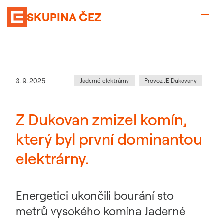
SKUPINA ČEZ
Kategorie
:
Datum zveřejnění
3. 9. 2025
Jaderné elektrárny
Provoz JE Dukovany
Z Dukovan zmizel komín,
který byl první dominantou
elektrárny.
Energetici ukončili bourání sto
metrů vysokého komína Jaderné