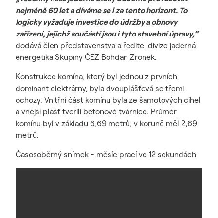
nejméně 60 let a díváme se i za tento horizont. To
logicky vyžaduje investice do údržby a obnovy
zařízení, jejichž součástí jsou i tyto stavební úpravy,“
dodává člen představenstva a ředitel divize jaderná
energetika Skupiny ČEZ Bohdan Zronek.
Konstrukce komína, který byl jednou z prvních
dominant elektrárny, byla dvouplášťová se třemi
ochozy. Vnitřní část komínu byla ze šamotových cihel
a vnější plášť tvořili betonové tvárnice. Průměr
komínu byl v základu 6,69 metrů, v koruně měl 2,69
metrů.
Časosoběrný snímek - měsíc prací ve 12 sekundách