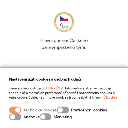
Hlavní partner Českého
paralympijského týmu
Nastavení užití cookies a osobních údajů
Ochrana osobních údajů
Jsme společnosti ze
SKUPINY ČEZ
. Tyto webové stránky využívají
technické a dle vašich preferencí případně i netechnické cookies a
vaše osobní údaje. Technické cookies jsou nezbytné k fungování
Číst dále
Informace o webu
webové stránky. Netechnické cookies slouží zejména k přizpůsobení
webové stránky vašim preferencím, k personalizaci reklam a analytice.
Technické cookies
Preferenční cookies
Pro sběr a zpracování netechnických cookies a vašich osobních údajů
Nastavení cookies
nám můžete udělit souhlas. Bližší informace o vašich právech,
Analytika
Marketing
zpracování osobních údajů, včetně možnosti odvolání udělených
souhlasů, naleznete
„zde“
.
Mapa stránek