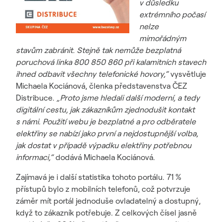
v důsledku
extrémního počasí
nelze
mimořádným
stavům zabránit. Stejně tak nemůže bezplatná
poruchová linka 800 850 860 při kalamitních stavech
ihned odbavit všechny telefonické hovory,“
vysvětluje
Michaela Kociánová, členka představenstva ČEZ
Distribuce.
„Proto jsme hledali další moderní, a tedy
digitální cestu, jak zákazníkům zjednodušit kontakt
s námi. Použití webu je bezplatné a pro odběratele
elektřiny se nabízí jako první a nejdostupnější volba,
jak dostat v případě výpadku elektřiny potřebnou
informaci,“
dodává Michaela Kociánová.
Zajímavá je i další statistika tohoto portálu. 71 %
přístupů bylo z mobilních telefonů, což potvrzuje
záměr mít portál jednoduše ovladatelný a dostupný,
když to zákazník potřebuje. Z celkových čísel jasně