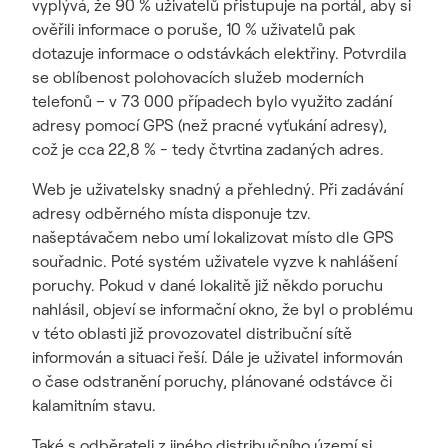
vyplývá, že 90 % uživatelů přistupuje na portál, aby si
ověřili informace o poruše, 10 % uživatelů pak
dotazuje informace o odstávkách elektřiny. Potvrdila
se oblíbenost polohovacích služeb moderních
telefonů – v 73 000 případech bylo využito zadání
adresy pomocí GPS (než pracné vyťukání adresy),
což je cca 22,8 % - tedy čtvrtina zadaných adres.
Web je uživatelsky snadný a přehledný. Při zadávání
adresy odběrného místa disponuje tzv.
našeptávačem nebo umí lokalizovat místo dle GPS
souřadnic. Poté systém uživatele vyzve k nahlášení
poruchy. Pokud v dané lokalitě již někdo poruchu
nahlásil, objeví se informační okno, že byl o problému
v této oblasti již provozovatel distribuční sítě
informován a situaci řeší. Dále je uživatel informován
o čase odstranění poruchy, plánované odstávce či
kalamitním stavu.
Také s odběrateli z jiného distribučního území si