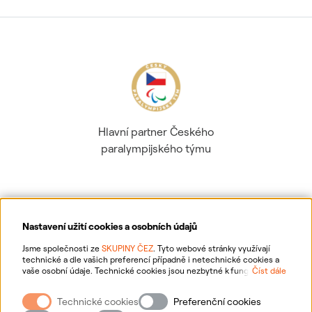
Hlavní partner Českého
paralympijského týmu
Nastavení užití cookies a osobních údajů
Ochrana osobních údajů
Jsme společnosti ze
SKUPINY ČEZ
. Tyto webové stránky využívají
technické a dle vašich preferencí případně i netechnické cookies a
vaše osobní údaje. Technické cookies jsou nezbytné k fungování
Číst dále
Informace o webu
webové stránky. Netechnické cookies slouží zejména k přizpůsobení
webové stránky vašim preferencím, k personalizaci reklam a analytice.
Technické cookies
Preferenční cookies
Pro sběr a zpracování netechnických cookies a vašich osobních údajů
Nastavení cookies