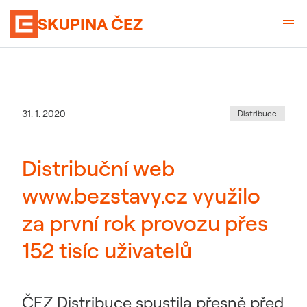
SKUPINA ČEZ
Kategorie
:
Datum zveřejnění
31. 1. 2020
Distribuce
Distribuční web
www.bezstavy.cz využilo
za první rok provozu přes
152 tisíc uživatelů
ČEZ Distribuce spustila přesně před