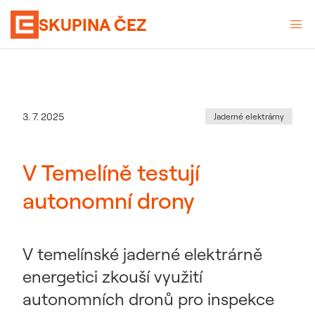
SKUPINA ČEZ
Kategorie
:
Datum zveřejnění
3. 7. 2025
Jaderné elektrárny
V Temelíně testují
autonomní drony
V temelínské jaderné elektrárně
energetici zkouší využití
autonomních dronů pro inspekce