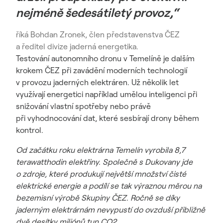
nejméně šedesátiletý provoz,“
říká Bohdan Zronek, člen představenstva ČEZ
a ředitel divize jaderná energetika.
Testování autonomního dronu v Temelíně je dalším
krokem ČEZ při zavádění moderních technologií
v provozu jaderných elektráren. Už několik let
využívají energetici například umělou inteligenci při
snižování vlastní spotřeby nebo právě
při vyhodnocování dat, které sesbírají drony během
kontrol.
Od začátku roku elektrárna Temelín vyrobila 8,7
terawatthodin elektřiny. Společně s Dukovany jde
o zdroje, které produkují největší množství čisté
elektrické energie a podílí se tak výraznou měrou na
bezemisní výrobě Skupiny ČEZ. Ročně se díky
jaderným elektrárnám nevypustí do ovzduší přibližně
dvě desítky miliónů tun CO2.