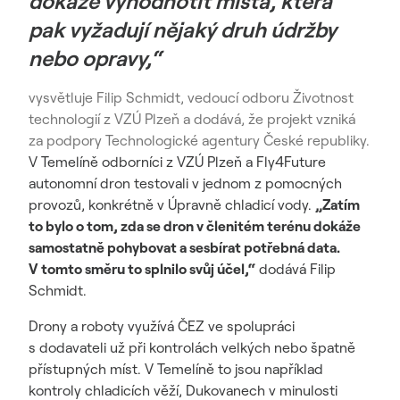
dokáže vyhodnotit místa, která
pak vyžadují nějaký druh údržby
nebo opravy,“
vysvětluje Filip Schmidt, vedoucí odboru Životnost
technologií z VZÚ Plzeň a dodává, že projekt vzniká
za podpory Technologické agentury České republiky.
V Temelíně odborníci z VZÚ Plzeň a Fly4Future
autonomní dron testovali v jednom z pomocných
provozů, konkrétně v Úpravně chladicí vody.
„Zatím
to bylo o tom, zda se dron v členitém terénu dokáže
samostatně pohybovat a sesbírat potřebná data.
V tomto směru to splnilo svůj účel,“
dodává Filip
Schmidt.
Drony a roboty využívá ČEZ ve spolupráci
s dodavateli už při kontrolách velkých nebo špatně
přístupných míst. V Temelíně to jsou například
kontroly chladicích věží, Dukovanech v minulosti