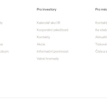
Pro investory
Pro méd
ty
Kalendář akcí IR
Kontakt
Korporátní záležitosti
Ke staž
Kontakty
Aktualit
ka
Akcie
Tiskové
výzkum
Informační povinnost
Čísla a 
Valné hromady