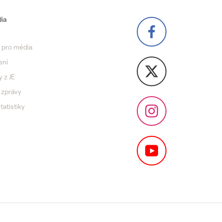
ia
 pro média
ení
y z JE
 zprávy
statistiky