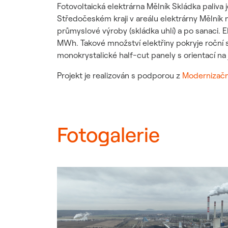
Udržitelný dodavatelský
Fotovoltaická elektrárna Mělník Skládka paliv
řetězec / ESG dotazník
Středočeském kraji v areálu elektrárny Mělník 
průmyslové výroby (skládka uhlí) a po sanaci.
MWh. Takové množství elektřiny pokryje roční s
monokrystalické half-cut panely s orientací na j
Projekt je realizován s podporou z
Modernizačn
Fotogalerie