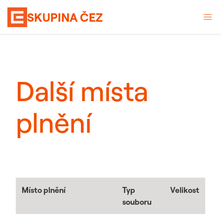
SKUPINA ČEZ
Další místa
plnění
Místo plnění
Typ
Velikost
souboru