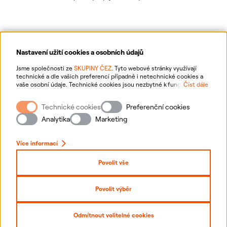
Nastavení užití cookies a osobních údajů
Ochrana osobních údajů
Jsme společnosti ze
SKUPINY ČEZ
. Tyto webové stránky využívají
technické a dle vašich preferencí případně i netechnické cookies a
vaše osobní údaje. Technické cookies jsou nezbytné k fungování
Číst dále
Informace o webu
webové stránky. Netechnické cookies slouží zejména k přizpůsobení
webové stránky vašim preferencím, k personalizaci reklam a analytice.
Technické cookies
Preferenční cookies
Pro sběr a zpracování netechnických cookies a vašich osobních údajů
Nastavení cookies
nám můžete udělit souhlas. Bližší informace o vašich právech,
Analytika
Marketing
zpracování osobních údajů, včetně možnosti odvolání udělených
souhlasů, naleznete
„zde“
.
Mapa stránek
Více informací
Přihlásit se
Povolit vše
Prohlášení o přístupnosti
Povolit výběr
Copyright
2026
ČEZ, a. s. –
Všechna práva vyhrazena
Odmítnout volitelné cookies