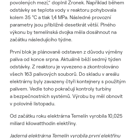
povolených mezí,“ doplnil Zronek. Například během
odstávky se teplota vody v reaktoru pohybovala
kolem 35 °C a tlak 1,4 MPa. Následné provozní
parametry jsou přibližně desetkrát větší. Plného
výkonu by temelínská dvojka měla dosáhnout na
začátku následujícího týdne.
První blok je plánovaně odstaven z důvodu výměny
paliva od konce srpna. Aktuálně běží sedmý týden
odstávky. Z reaktoru je vyvezeno a zkontrolováno
všech 163 palivových souborů. Do skladu v areálu
elektrárny byly zavazeny čtyři kontejnery s použitým
palivem. Vedle toho pokračují kontroly turbíny
a bezpečnostních systémů. Výrobu by měl obnovit
v polovině listopadu.
Od začátku roku elektrárna Temelín vyrobila 10,025
miliard kilowatthodin elektřiny.
Jaderná elektrárna Temelín vyrobila první elektřinu