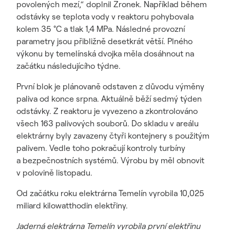
povolených mezí,“ doplnil Zronek. Například během
odstávky se teplota vody v reaktoru pohybovala
kolem 35 °C a tlak 1,4 MPa. Následné provozní
parametry jsou přibližně desetkrát větší. Plného
výkonu by temelínská dvojka měla dosáhnout na
začátku následujícího týdne.
První blok je plánovaně odstaven z důvodu výměny
paliva od konce srpna. Aktuálně běží sedmý týden
odstávky. Z reaktoru je vyvezeno a zkontrolováno
všech 163 palivových souborů. Do skladu v areálu
elektrárny byly zavazeny čtyři kontejnery s použitým
palivem. Vedle toho pokračují kontroly turbíny
a bezpečnostních systémů. Výrobu by měl obnovit
v polovině listopadu.
Od začátku roku elektrárna Temelín vyrobila 10,025
miliard kilowatthodin elektřiny.
Jaderná elektrárna Temelín vyrobila první elektřinu