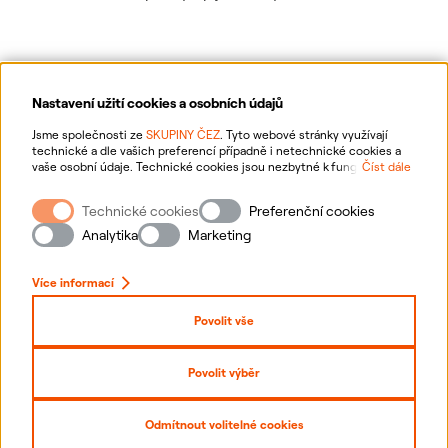
Nastavení užití cookies a osobních údajů
Ochrana osobních údajů
Jsme společnosti ze
SKUPINY ČEZ
. Tyto webové stránky využívají
technické a dle vašich preferencí případně i netechnické cookies a
vaše osobní údaje. Technické cookies jsou nezbytné k fungování
Číst dále
Informace o webu
webové stránky. Netechnické cookies slouží zejména k přizpůsobení
webové stránky vašim preferencím, k personalizaci reklam a analytice.
Technické cookies
Preferenční cookies
Pro sběr a zpracování netechnických cookies a vašich osobních údajů
Nastavení cookies
nám můžete udělit souhlas. Bližší informace o vašich právech,
Analytika
Marketing
zpracování osobních údajů, včetně možnosti odvolání udělených
souhlasů, naleznete
„zde“
.
Mapa stránek
Více informací
Přihlásit se
Povolit vše
Prohlášení o přístupnosti
Povolit výběr
Copyright
2026
ČEZ, a. s. –
Všechna práva vyhrazena
Odmítnout volitelné cookies