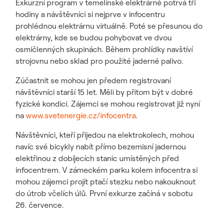
Exkurzní program v temelínské elektrárně potrvá tři
hodiny a návštěvníci si nejprve v infocentru
prohlédnou elektrárnu virtuálně. Poté se přesunou do
elektrárny, kde se budou pohybovat ve dvou
osmičlenných skupinách. Během prohlídky navštíví
strojovnu nebo sklad pro použité jaderné palivo.
Zúčastnit se mohou jen předem registrovaní
návštěvníci starší 15 let. Měli by přitom být v dobré
fyzické kondici. Zájemci se mohou registrovat již nyní
na
www.svetenergie.cz/infocentra
.
Návštěvníci, kteří přijedou na elektrokolech, mohou
navíc své bicykly nabít přímo bezemisní jadernou
elektřinou z dobíjecích stanic umístěných před
infocentrem. V zámeckém parku kolem infocentra si
mohou zájemci projít ptačí stezku nebo nakouknout
do útrob včelích úlů. První exkurze začíná v sobotu
26. července.