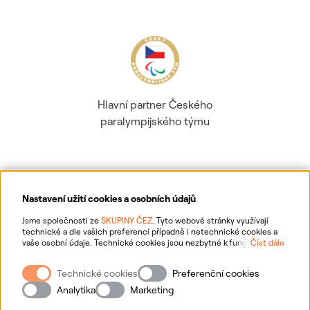
Hlavní partner Českého
paralympijského týmu
Nastavení užití cookies a osobních údajů
Ochrana osobních údajů
Jsme společnosti ze
SKUPINY ČEZ
. Tyto webové stránky využívají
technické a dle vašich preferencí případně i netechnické cookies a
vaše osobní údaje. Technické cookies jsou nezbytné k fungování
Číst dále
Informace o webu
webové stránky. Netechnické cookies slouží zejména k přizpůsobení
webové stránky vašim preferencím, k personalizaci reklam a analytice.
Technické cookies
Preferenční cookies
Pro sběr a zpracování netechnických cookies a vašich osobních údajů
Nastavení cookies
nám můžete udělit souhlas. Bližší informace o vašich právech,
Analytika
Marketing
zpracování osobních údajů, včetně možnosti odvolání udělených
souhlasů, naleznete
„zde“
.