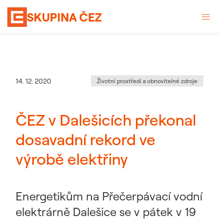
SKUPINA ČEZ
Kategorie
:
Datum zveřejnění
14. 12. 2020
Životní prostředí a obnovitelné zdroje
ČEZ v Dalešicích překonal
dosavadní rekord ve
výrobě elektřiny
Energetikům na Přečerpávací vodní
elektrárně Dalešice se v pátek v 19