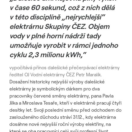
v čase 60 sekund, což z nich dělá
v této disciplíně „nejrychlejší“
elektrárnu Skupiny ČEZ. Objem
vody v plné horní nádrži tady
umožňuje vyrobit v rámci jednoho
cyklu 2,3 milionu kWh,“
vypočítává přínos dalešické přečerpávací elektrárny
ředitel OJ Vodní elektrárny ČEZ Petr Maralík.
Dosažení historicky nejvyšší výroby dalešické
elektrárny je symbolickým dárkem pro dva
pracovníky červené směny elektrárny, pana Pavla
Jílka a Miroslava Tesaře, kteří v elektrárně pracují čtyři
desítky let. Svoji poslední směnu před odchodem do
zaslouženého důchodu stráví 31.12., kdy elektrárna
dosáhne nové nejvyšší roční výroby elektřiny, na
které se oba pracovníci celý svůj profesní život