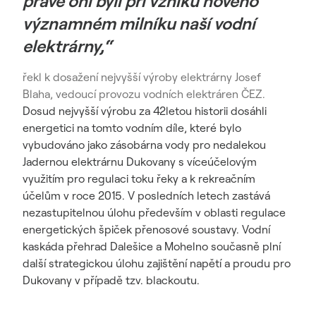
právě oni byli při vzniku nového
významném milníku naší vodní
elektrárny,“
řekl k dosažení nejvyšší výroby elektrárny Josef
Blaha, vedoucí provozu vodních elektráren ČEZ.
Dosud nejvyšší výrobu za 42letou historii dosáhli
energetici na tomto vodním díle, které bylo
vybudováno jako zásobárna vody pro nedalekou
Jadernou elektrárnu Dukovany s víceúčelovým
využitím pro regulaci toku řeky a k rekreačním
účelům v roce 2015. V posledních letech zastává
nezastupitelnou úlohu především v oblasti regulace
energetických špiček přenosové soustavy. Vodní
kaskáda přehrad Dalešice a Mohelno současně plní
další strategickou úlohu zajištění napětí a proudu pro
Dukovany v případě tzv. blackoutu.