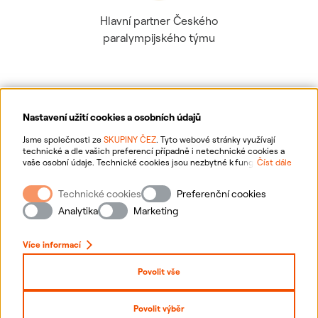
Hlavní partner Českého
paralympijského týmu
Nastavení užití cookies a osobních údajů
Ochrana osobních údajů
Jsme společnosti ze
SKUPINY ČEZ
. Tyto webové stránky využívají
technické a dle vašich preferencí případně i netechnické cookies a
vaše osobní údaje. Technické cookies jsou nezbytné k fungování
Číst dále
Informace o webu
webové stránky. Netechnické cookies slouží zejména k přizpůsobení
webové stránky vašim preferencím, k personalizaci reklam a analytice.
Technické cookies
Preferenční cookies
Pro sběr a zpracování netechnických cookies a vašich osobních údajů
Nastavení cookies
nám můžete udělit souhlas. Bližší informace o vašich právech,
Analytika
Marketing
zpracování osobních údajů, včetně možnosti odvolání udělených
souhlasů, naleznete
„zde“
.
Mapa stránek
Více informací
Přihlásit se
Povolit vše
Prohlášení o přístupnosti
Povolit výběr