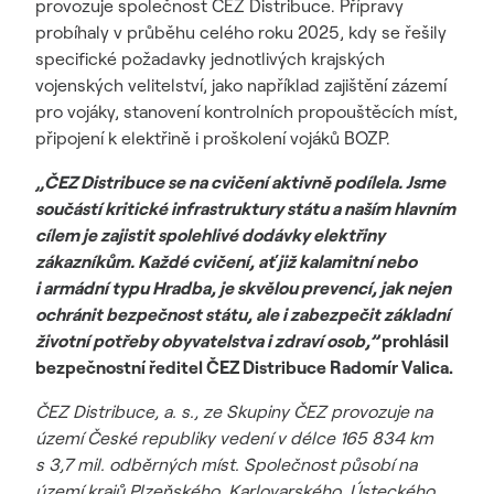
provozuje společnost ČEZ Distribuce. Přípravy
probíhaly v průběhu celého roku 2025, kdy se řešily
specifické požadavky jednotlivých krajských
vojenských velitelství, jako například zajištění zázemí
pro vojáky, stanovení kontrolních propouštěcích míst,
připojení k elektřině i proškolení vojáků BOZP.
„ČEZ Distribuce se na cvičení aktivně podílela. Jsme
součástí kritické infrastruktury státu a naším hlavním
cílem je zajistit spolehlivé dodávky elektřiny
zákazníkům. Každé cvičení, ať již kalamitní nebo
i armádní typu Hradba, je skvělou prevencí, jak nejen
ochránit bezpečnost státu, ale i zabezpečit základní
životní potřeby obyvatelstva i zdraví osob,”
prohlásil
bezpečnostní ředitel ČEZ Distribuce Radomír Valica.
ČEZ Distribuce, a. s., ze Skupiny ČEZ provozuje na
území České republiky vedení v délce 165 834 km
s 3,7 mil. odběrných míst. Společnost působí na
území krajů Plzeňského, Karlovarského, Ústeckého,