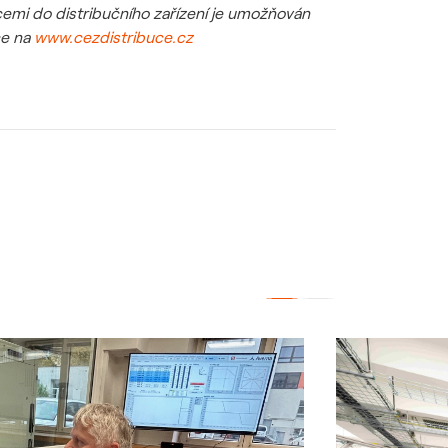
ticemi do distribučního zařízení je umožňován
ce na
www.cezdistribuce.cz