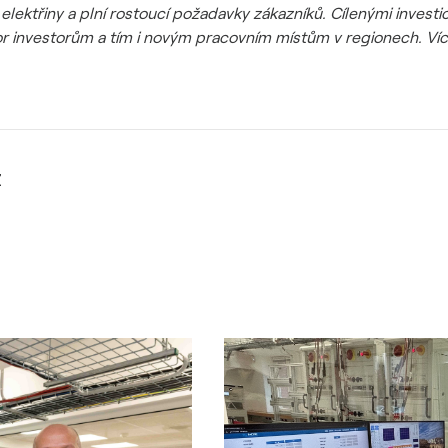
ky elektřiny a plní rostoucí požadavky zákazníků. Cílenými inves
or investorům a tím i novým pracovním místům v regionech. Ví
Z