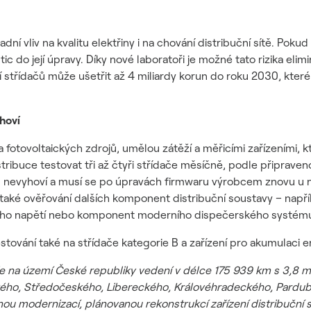
í vliv na kvalitu elektřiny i na chování distribuční sítě. Pokud
ic do její úpravy. Díky nové laboratoři je možné tato rizika eli
 střídačů může ušetřit až 4 miliardy korun do roku 2030, které
hoví
a fotovoltaických zdrojů, umělou zátěží a měřicími zařízeními, 
stribuce testovat tři až čtyři střídače měsíčně, podle připraven
us nevyhoví a musí se po úpravách firmwaru výrobcem znovu u 
 také ověřování dalších komponent distribuční soustavy – napřík
okého napětí nebo komponent moderního dispečerského systé
stování také na střídače kategorie B a zařízení pro akumulaci 
je na území České republiky vedení v délce 175 939 km s 3,8 m
ckého, Středočeského, Libereckého, Královéhradeckého, Pard
nou modernizací, plánovanou rekonstrukcí zařízení distribuční 