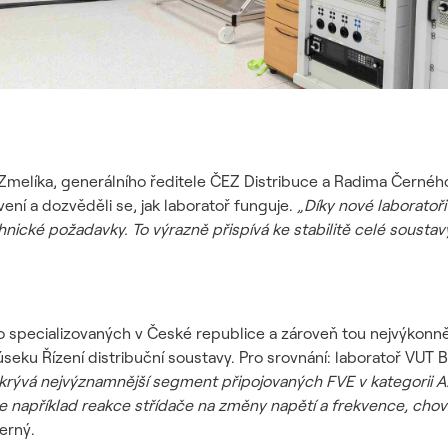
 Zmelíka, generálního ředitele ČEZ Distribuce a Radima Černého,
avení a dozvěděli se, jak laboratoř funguje.
„Díky nové laboratoř
hnické požadavky. To výrazně přispívá ke stabilitě celé soustavy
to specializovaných v České republice a zároveň tou nejvýkonně
úseku Řízení distribuční soustavy.
Pro srovnání: laboratoř VUT 
krývá nejvýznamnější segment připojovaných FVE v kategorii A
jeme například reakce střídače na změny napětí a frekvence, ch
erný.