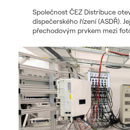
Udržitelný dodavatelský
řetězec / ESG dotazník
Společnost ČEZ Distribuce ote
dispečerského řízení (ASDŘ). Jej
přechodovým prvkem mezi fotov