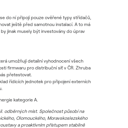
 se do ní připojí pouze ověřené typy střídačů,
minovat ještě před samotnou instalací. A to má
 by jinak musely být investovány do úprav
která umožňují detailní vyhodnocení všech
osti firmwaru pro distribuční síť v ČR. Zhruba
nás přetestovat.
lad řídicích jednotek pro připojení externích
mu.
energie kategorie A.
il. odběrných míst. Společnost působí na
ubického, Olomouckého, Moravskoslezského
soustavy a proaktivním přístupem stabilně