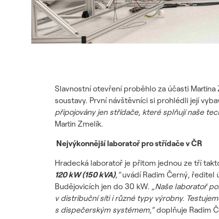
Slavnostní otevření proběhlo za účasti Martina
soustavy. První návštěvníci si prohlédli její vyb
připojovány jen střídače, které splňují naše tec
Martin Zmelík.
Nejvýkonnější laboratoř pro střídače v ČR
Hradecká laboratoř je přitom jednou ze tří tak
120 kW (150 kVA)
,”
uvádí Radim Černý, ředitel 
Budějovicích jen do 30 kW.
„Naše laboratoř po
v distribuční síti i různé typy výrobny. Testu
s dispečerským systémem,“
doplňuje Radim Č