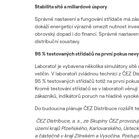
Stabilita sítě a miliardové úspory
Správné nastavení a fungování střídače má zásadn
dokáží energetici výrazně omezit nutnost invest
obrovský dopad i do financí. Správné nastavení
distribuční soustavy.
95 % testovaných střídačů na první pokus nevy
Laboratoř je vybavena několika simulátory sítě 
veličin. V laboratoři zvládnou technici z ČEZ Di
95 % testovaných střídačů totiž na první pok
Kromě testování střídačů se v laboratoři věnují
zákazníků, indikátorů poruch na hladině vys
Do budoucna plánuje ČEZ Distribuce rozšířit te
ČEZ Distribuce, a. s., ze Skupiny ČEZ provozu
území krajů Plzeňského, Karlovarského, Úste
a částečně v kraji Zlínském a Vysočina. Postup