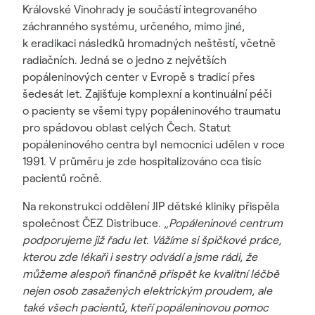
Královské Vinohrady je součástí integrovaného
záchranného systému, určeného, mimo jiné,
k eradikaci následků hromadných neštěstí, včetně
radiačních. Jedná se o jedno z největších
popáleninových center v Evropě s tradicí přes
šedesát let. Zajišťuje komplexní a kontinuální péči
o pacienty se všemi typy popáleninového traumatu
pro spádovou oblast celých Čech. Statut
popáleninového centra byl nemocnici udělen v roce
1991. V průměru je zde hospitalizováno cca tisíc
pacientů ročně.
Na rekonstrukci oddělení JIP dětské kliniky přispěla
společnost ČEZ Distribuce
. „Popáleninové centrum
podporujeme již řadu let. Vážíme si špičkové práce,
kterou zde lékaři i sestry odvádí a jsme rádi, že
můžeme alespoň finančně přispět ke kvalitní léčbě
nejen osob zasažených elektrickým proudem, ale
také všech pacientů, kteří popáleninovou pomoc