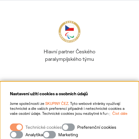
Hlavní partner Českého
paralympijského týmu
Nastavení užití cookies a osobních údajů
Ochrana osobních údajů
Jsme společnosti ze
SKUPINY ČEZ
. Tyto webové stránky využívají
technické a dle vašich preferencí případně i netechnické cookies a
vaše osobní údaje. Technické cookies jsou nezbytné k fungování
Číst dále
Informace o webu
webové stránky. Netechnické cookies slouží zejména k přizpůsobení
webové stránky vašim preferencím, k personalizaci reklam a analytice.
Technické cookies
Preferenční cookies
Pro sběr a zpracování netechnických cookies a vašich osobních údajů
Nastavení cookies
nám můžete udělit souhlas. Bližší informace o vašich právech,
Analytika
Marketing
zpracování osobních údajů, včetně možnosti odvolání udělených