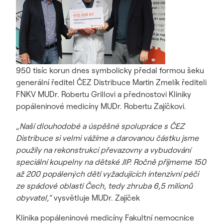
950 tisíc korun dnes symbolicky předal formou šeku
generální ředitel ČEZ Distribuce Martin Zmelík řediteli
FNKV MUDr. Robertu Grillovi a přednostovi Kliniky
popáleninové medicíny MUDr. Robertu Zajíčkovi.
„
Naší dlouhodobé a úspěšné spolupráce s ČEZ
Distribuce si velmi vážíme a darovanou částku jsme
použily na rekonstrukci převazovny a vybudování
speciální koupelny na dětské JIP. Ročně přijmeme 150
až 200 popálených dětí vyžadujících intenzivní péči
ze spádové oblasti Čech, tedy zhruba 6,5 milionů
obyvatel,“
vysvětluje MUDr. Zajíček
Klinika popáleninové medicíny Fakultní nemocnice