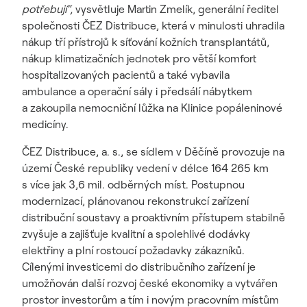
potřebují“,
vysvětluje Martin Zmelík, generální ředitel
společnosti ČEZ Distribuce, která v minulosti uhradila
nákup tří přístrojů k síťování kožních transplantátů,
nákup klimatizačních jednotek pro větší komfort
hospitalizovaných pacientů a také vybavila
ambulance a operační sály i předsálí nábytkem
a zakoupila nemocniční lůžka na Klinice popáleninové
medicíny.
ČEZ Distribuce, a. s., se sídlem v Děčíně provozuje na
území České republiky vedení v délce 164 265 km
s více jak 3,6 mil. odběrných míst. Postupnou
modernizací, plánovanou rekonstrukcí zařízení
distribuční soustavy a proaktivním přístupem stabilně
zvyšuje a zajišťuje kvalitní a spolehlivé dodávky
elektřiny a plní rostoucí požadavky zákazníků.
Cílenými investicemi do distribučního zařízení je
umožňován další rozvoj české ekonomiky a vytvářen
prostor investorům a tím i novým pracovním místům