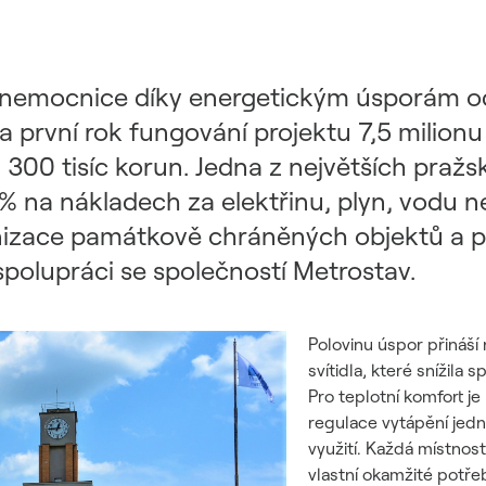
 nemocnice díky energetickým úsporám o
a první rok fungování projektu 7,5 milion
300 tisíc korun. Jedna z největších praž
% na nákladech za elektřinu, plyn, vodu n
nizace památkově chráněných objektů a pa
polupráci se společností Metrostav.
Polovinu úspor přináš
svítidla, které snížila
Pro teplotní komfort j
regulace vytápění jedn
využití. Každá místnost
vlastní okamžité potře