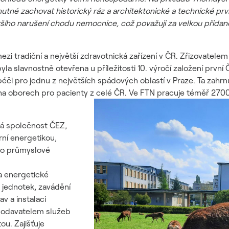
 nutné zachovat historický ráz a architektonické a technické p
tšího narušení chodu nemocnice, což považuji za velkou přida
ezi tradiční a největší zdravotnická zařízení v ČR. Zřizovatelem 
yla slavnostně otevřena u příležitosti 10. výročí založení první
péči pro jednu z největších spádových oblastí v Praze. Ta zahr
ha oborech pro pacienty z celé ČR. Ve FTN pracuje téměř 2700
ná společnost ČEZ,
rní energetikou,
pro průmyslové
 a energetické
 jednotek, zavádění
v a instalaci
 dodavatelem služeb
ou. Zajišťuje