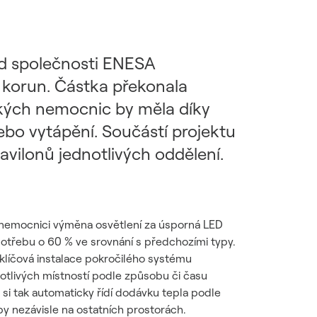
d společnosti ENESA
u korun. Částka překonala
ských nemocnic by měla díky
ebo vytápění. Součástí projektu
vilonů jednotlivých oddělení.
í nemocnici výměna osvětlení za úsporná LED
 spotřebu o 60 % ve srovnání s předchozími typy.
e klíčová instalace pokročilého systému
otlivých místností podle způsobu či času
 si tak automaticky řídí dodávku tepla podle
by nezávisle na ostatních prostorách.