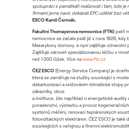
spolupráci s památkáři realizovat i tam, kde je
firmami jsme navíc dokázali EPC udělat bez vě
ESCO Kamil Čermák.
Fakultní Thomayerova nemocnice (FTN)
patří m
nemocnice se začala psát již v roce 1928, kdy b
Masarykovy domovy. a nyní zajišťuje zdravotní 
Zajišťuje zároveň specializovanou léčbu v mno
než 1 000 lůžek. Více na
www.ftn.cz
ČEZ ESCO
(Energy Service Company) je dceři
která se zaměřuje na služby související s mode
dekarbonizací a snižováním klimatické stopy 
zákazníky, obce
a instituce. Jde například o energetické audity
poradenství, výstavbu a provoz kogeneračních
systémů měření, renovaci teplárenských sousta
fotovoltaických elektráren. ČEZ ESCO je také
souvisejících s veřejnou a firemní elektromobilit