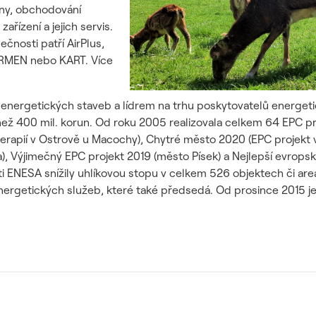
řiny, obchodování
řízení a jejich servis.
čnosti patří AirPlus,
RMEN nebo KART. Více
ergetických staveb a lídrem na trhu poskytovatelů energetic
než 400 mil. korun. Od roku 2005 realizovala celkem 64 EPC pr
erapií v Ostrově u Macochy), Chytré město 2020 (EPC projekt 
, Výjimečný EPC projekt 2019 (město Písek) a Nejlepší evrops
sti ENESA snížily uhlíkovou stopu v celkem 526 objektech či a
ergetických služeb, které také předsedá. Od prosince 2015 je