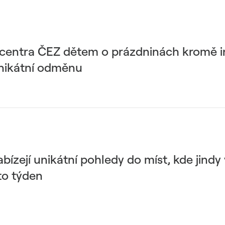
focentra ČEZ dětem o prázdninách kromě i
unikátní odměnu
bízejí unikátní pohledy do míst, kde jindy
to týden