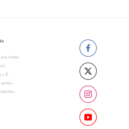
ia
 pro média
ení
y z JE
 zprávy
statistiky