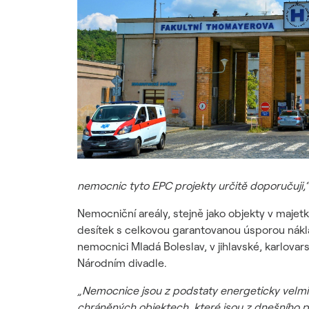
nemocnic tyto EPC projekty určitě doporučuji,
Nemocniční areály, stejně jako objekty v majet
desítek s celkovou garantovanou úsporou náklad
nemocnici Mladá Boleslav, v jihlavské, karlova
Národním divadle.
„Nemocnice jsou z podstaty energeticky velmi 
chráněných objektech, které jsou z dnešního 