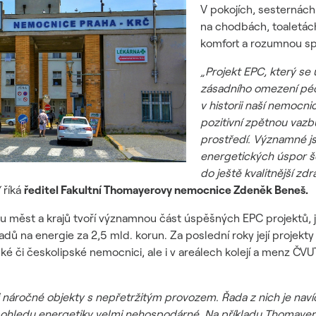
V pokojích, sesternách
na chodbách, toaletách
komfort a rozumnou sp
„Projekt EPC, který se
zásadního omezení péč
v historii naší nemoc
pozitivní zpětnou vazb
prostředí. Významné jso
energetických úspor š
do ještě kvalitnější zd
“
říká
ředitel Fakultní Thomayerovy nemocnice Zdeněk Beneš.
ku měst a krajů tvoří významnou část úspěšných EPC projektů, 
ů na energie za 2,5 mld. korun. Za poslední roky její projekty 
rské či českolipské nemocnici, ale i v areálech kolejí a menz 
náročné objekty s nepřetržitým provozem. Řada z nich je naví
pohledu energetiky velmi nehospodárné. Na příkladu Thomayero