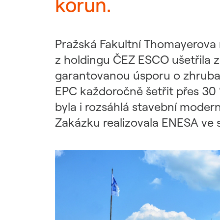
korun.
Udržitelný dodavatelský
řetězec / ESG dotazník
Pražská Fakultní Thomayerova
z holdingu ČEZ ESCO ušetřila z
garantovanou úsporu o zhruba 
EPC každoročně šetřit přes 30 
byla i rozsáhlá stavební moder
Zakázku realizovala ENESA ve s