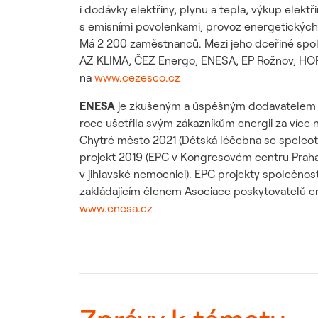
i dodávky elektřiny, plynu a tepla, výkup elekt
s emisními povolenkami, provoz energetických za
Má 2 200 zaměstnanců. Mezi jeho dceřiné spole
AZ KLIMA, ČEZ Energo, ENESA, EP Rožnov, HO
na
www.cezesco.cz
ENESA
je zkušeným a úspěšným dodavatelem en
roce ušetřila svým zákazníkům energii za více 
Chytré město 2021 (Dětská léčebna se speleot
projekt 2019 (EPC v Kongresovém centru Praha)
v jihlavské nemocnici). EPC projekty společno
zakládajícím členem Asociace poskytovatelů en
www.enesa.cz