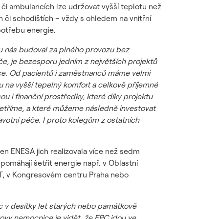
 či ambulancích lze udržovat vyšší teplotu než
 či schodištích – vždy s ohledem na vnitřní
otřebu energie.
 u nás budoval za plného provozu bez
e, je bezesporu jedním z největších projektů
nice. Od pacientů i zaměstnanců máme velmi
u na vyšší tepelný komfort a celkově příjemné
u i finanční prostředky, které díky projektu
etříme, a které můžeme následně investovat
ravotní péče. I proto kolegům z ostatních
jen ENESA jich realizovala více než sedm
pomáhají šetřit energie např. v Oblastní
ČVUT, v Kongresovém centru Praha nebo
c v desítky let starých nebo památkově
vy nemocnice je vidět, že EPC jdou ve