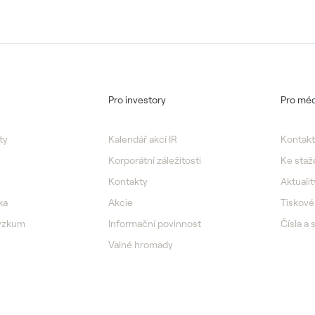
Pro investory
Pro méd
ty
Kalendář akcí IR
Kontakt
Korporátní záležitosti
Ke staž
Kontakty
Aktualit
ka
Akcie
Tiskové
výzkum
Informační povinnost
Čísla a 
Valné hromady