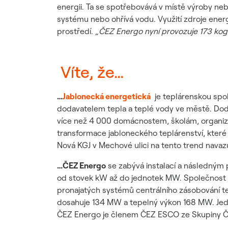
energii. Ta se spotřebovává v místě výroby neb
systému nebo ohřívá vodu. Využití zdroje energi
prostředí.
„ČEZ Energo nyní provozuje 173 koge
Víte, že…
…
Jablonecká energetická
je teplárenskou spol
dodavatelem tepla a teplé vody ve městě. Dod
více než 4 000 domácnostem, školám, organiza
transformace jabloneckého teplárenství, kter
Nová KGJ v Mechové ulici na tento trend navazu
…ČEZ Energo
se zabývá instalací a následným
od stovek kW až do jednotek MW. Společnost v
pronajatých systémů centrálního zásobování te
dosahuje 134 MW a tepelný výkon 168 MW. Jed
ČEZ Energo je členem ČEZ ESCO ze Skupiny Č