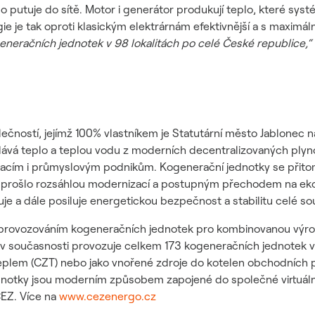
o putuje do sítě. Motor i generátor produkují teplo, které sy
e je tak oproti klasickým elektrárnám efektivnější a s maximál
neračních jednotek v 98 lokalitách po celé České republice,“ u
ečností, jejímž 100% vlastníkem je Statutární město Jablonec n
ává teplo a teplou vodu z moderních decentralizovaných plyno
cím i průmyslovým podnikům. Kogenerační jednotky se přitom 
é prošlo rozsáhlou modernizací a postupným přechodem na ekol
je a dále posiluje energetickou bezpečnost a stabilitu celé so
 provozováním kogeneračních jednotek pro kombinovanou výrob
 současnosti provozuje celkem 173 kogeneračních jednotek v 9
plem (CZT) nebo jako vnořené zdroje do kotelen obchodních par
notky jsou moderním způsobem zapojené do společné virtuální
EZ. Více na
www.cezenergo.cz