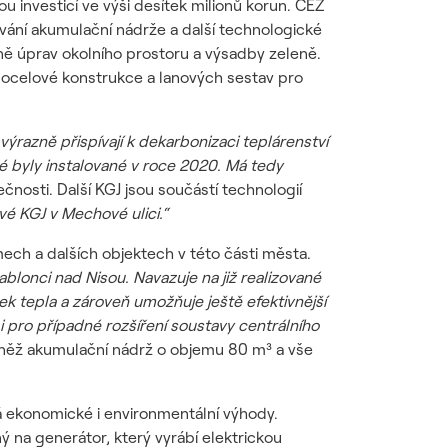
u investicí ve výši desítek milionů korun. ČEZ
ání akumulační nádrže a další technologické
tně úprav okolního prostoru a výsadby zeleně.
 ocelové konstrukce a lanových sestav pro
ýrazně přispívají k dekarbonizaci teplárenství
é byly instalované v roce 2020. Má tedy
čnosti. Další KGJ jsou součástí technologií
vé KGJ v Mechové ulici.“
ech a dalších objektech v této části města.
blonci nad Nisou. Navazuje na již realizované
vek tepla a zároveň umožňuje ještě efektivnější
i pro případné rozšíření soustavy centrálního
ovněž akumulační nádrž o objemu 80 m³ a vše
 ekonomické i environmentální výhody.
 na generátor, který vyrábí elektrickou