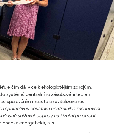
řuje čím dál více k ekologičtějším zdrojům.
at do systémů centrálního zásobování teplem.
 se spalováním mazutu a revitalizovanou
 a spolehlivou soustavu centrálního zásobování
oučasně snižovat dopady na životní prostředí.
blonecká energetická, a. s.