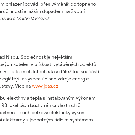
stém chlazení odvádí přes výměník do topného
ní účinností a nižším dopadem na životní
zavírá Martin Václavek.
ad Nisou. Společnost je největším
vých kotelen v blízkosti vytápěných objektů
v posledních letech staly důležitou součástí
ogičtější a vysoce účinné zdroje energie.
ustavy. Více na
www.jeas.cz
u elektřiny a tepla s instalovaným výkonem
8 lokalitách buď v rámci vlastních či
tnerů. Jejich celkový elektrický výkon
 elektrárny s jednotným řídicím systémem.