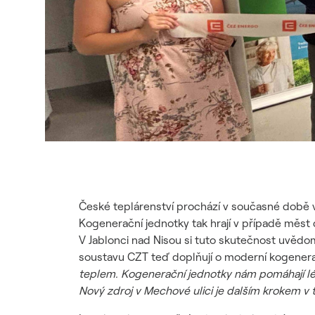
České teplárenství prochází v současné době v
Kogenerační jednotky tak hrají v případě měst 
V Jablonci nad Nisou si tuto skutečnost uvědo
soustavu CZT teď doplňují o moderní kogener
teplem. Kogenerační jednotky nám pomáhají lépe
Nový zdroj v Mechové ulici je dalším krokem v té