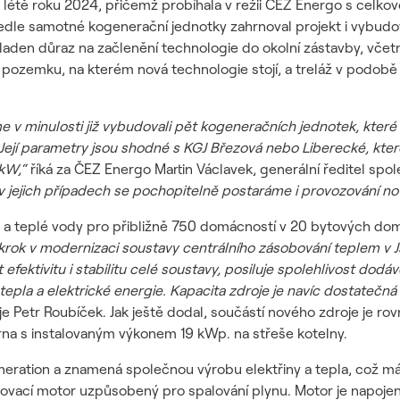
 létě roku 2024, přičemž probíhala v režii ČEZ Energo s celkovo
dle samotné kogenerační jednotky zahrnoval projekt i vybudov
kladen důraz na začlenění technologie do okolní zástavby, vče
pozemku, na kterém nová technologie stojí, a treláž v podobě
 v minulosti již vybudovali pět kogeneračních jednotek, které v
 Její parametry jsou shodné s KGJ Březová nebo Liberecké, kter
 kW,“
říká za ČEZ Energo Martin Václavek, generální ředitel spole
 v jejich případech se pochopitelně postaráme i provozování no
a a teplé vody pro přibližně 750 domácností v 20 bytových dom
rok v modernizaci soustavy centrálního zásobování teplem v Ja
efektivitu i stabilitu celé soustavy, posiluje spolehlivost dodá
epla a elektrické energie. Kapacita zdroje je navíc dostatečná 
e Petr Roubíček. Jak ještě dodal, součástí nového zdroje je r
árna s instalovaným výkonem 19 kWp. na střeše kotelny.
eration a znamená společnou výrobu elektřiny a tepla, což má
ovací motor uzpůsobený pro spalování plynu. Motor je napojený