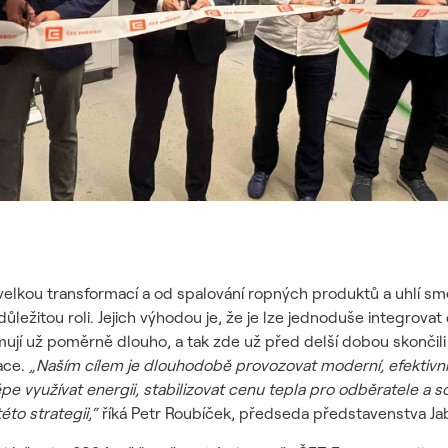
elkou transformací a od spalování ropných produktů a uhlí smě
důležitou roli. Jejich výhodou je, že je lze jednoduše integrov
mují už poměrně dlouho, a tak zde už před delší dobou skončili
ace.
„Naším cílem je dlouhodobě provozovat moderní, efektivní
 využívat energii, stabilizovat cenu tepla pro odběratele a s
to strategii,“
říká Petr Roubíček, předseda představenstva Ja