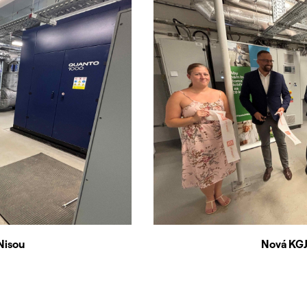
Nisou
Nová KGJ 