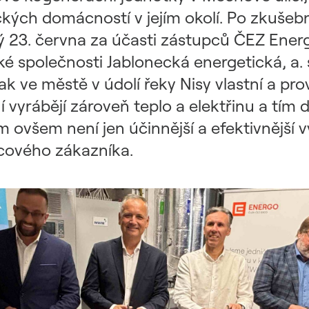
eckých domácností v jejím okolí. Po zkuše
 23. června za účasti zástupců ČEZ Energ
é společnosti Jablonecká energetická, a.
 ve městě v údolí řeky Nisy vlastní a pro
 vyrábějí zároveň teplo a elektřinu a tím d
 ovšem není jen účinnější a efektivnější v
ncového zákazníka.