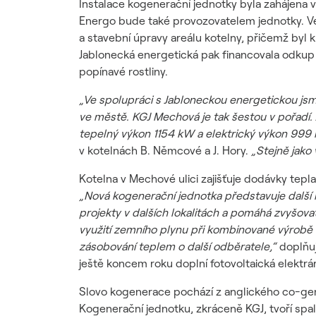
Instalace kogenerační jednotky byla zahájena v
Energo bude také provozovatelem jednotky. Ve
a stavební úpravy areálu kotelny, přičemž byl 
Jablonecká energetická pak financovala odkup 
popínavé rostliny.
„Ve spolupráci s Jabloneckou energetickou jsme
ve městě. KGJ Mechová je tak šestou v pořadí.
tepelný výkon 1154 kW a elektrický výkon 999
v kotelnách B. Němcové a J. Hory.
„Stejně jako
Kotelna v Mechové ulici zajišťuje dodávky tepl
„Nová kogenerační jednotka představuje další k
projekty v dalších lokalitách a pomáhá zvyšovat 
využití zemního plynu při kombinované výrobě t
zásobování teplem o další odběratele,“
doplňuj
ještě koncem roku doplní fotovoltaická elektr
Slovo kogenerace pochází z anglického co-gen
Kogenerační jednotku, zkráceně KGJ, tvoří spal