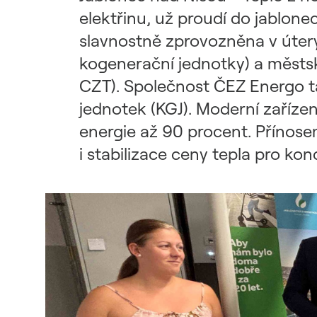
Udržitelný dodavatelský
elektřinu, už proudí do jablon
řetězec / ESG dotazník
slavnostně zprovozněna v úterý
kogenerační jednotky) a městsk
CZT). Společnost ČEZ Energo tak
jednotek (KGJ). Moderní zařízení
energie až 90 procent. Přínosem
i stabilizace ceny tepla pro ko