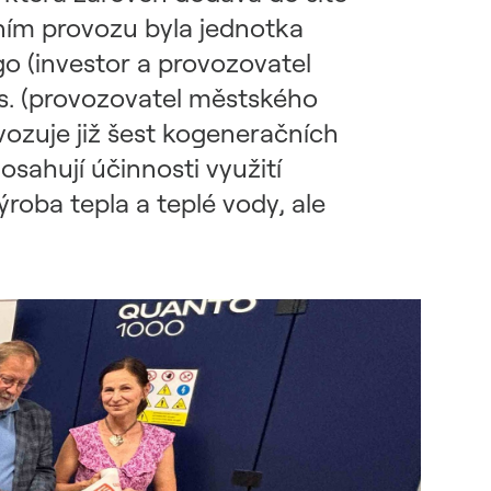
bním provozu byla jednotka
o (investor a provozovatel
 s. (provozovatel městského
vozuje již šest kogeneračních
osahují účinnosti využití
ýroba tepla a teplé vody, ale