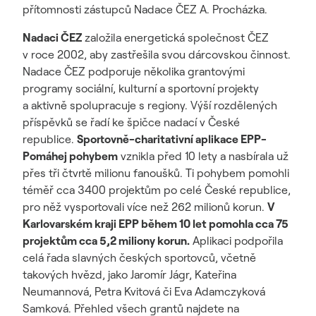
přítomnosti zástupců Nadace ČEZ A. Procházka.
Nadaci ČEZ
založila energetická společnost ČEZ
v roce 2002, aby zastřešila svou dárcovskou činnost.
Nadace ČEZ podporuje několika grantovými
programy sociální, kulturní a sportovní projekty
a aktivně spolupracuje s regiony. Výší rozdělených
příspěvků se řadí ke špičce nadací v České
republice.
S
portovně-charitativní aplikace EPP-
Pomáhej pohybem
vznikla před 10 lety a nasbírala už
přes tři čtvrtě milionu fanoušků. Ti pohybem pomohli
téměř cca 3400 projektům po celé České republice,
pro něž vysportovali více než 262 milionů korun.
V
Karlovarském kraji EPP během 10 let pomohla cca 75
projektům cca 5,2 miliony korun.
Aplikaci podpořila
celá řada slavných českých sportovců, včetně
takových hvězd, jako Jaromír Jágr, Kateřina
Neumannová, Petra Kvitová či Eva Adamczyková
Samková. Přehled všech grantů najdete na