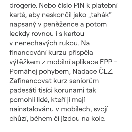
drogerie. Nebo číslo PIN k platební
kartě, aby neskončil jako „tahák“
napsaný v peněžence a potom
leckdy rovnou i s kartou
v nenechavých rukou. Na
financování kurzu přispěla
výtěžkem z mobilní aplikace EPP -
Pomáhej pohybem, Nadace ČEZ.
Zafinancovat kurz seniorům
padesáti tisíci korunami tak
pomohli lidé, kteří ji mají
nainstalovánu v mobilech, svojí
chůzí, během či jízdou na kole.