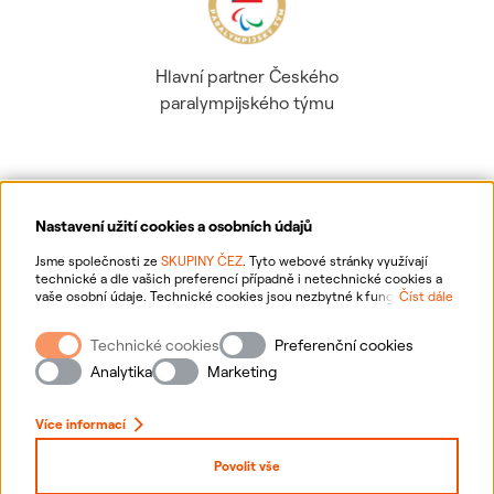
Hlavní partner Českého
paralympijského týmu
Nastavení užití cookies a osobních údajů
Ochrana osobních údajů
Jsme společnosti ze
SKUPINY ČEZ
. Tyto webové stránky využívají
technické a dle vašich preferencí případně i netechnické cookies a
vaše osobní údaje. Technické cookies jsou nezbytné k fungování
Číst dále
Informace o webu
webové stránky. Netechnické cookies slouží zejména k přizpůsobení
webové stránky vašim preferencím, k personalizaci reklam a analytice.
Technické cookies
Preferenční cookies
Pro sběr a zpracování netechnických cookies a vašich osobních údajů
Nastavení cookies
nám můžete udělit souhlas. Bližší informace o vašich právech,
Analytika
Marketing
zpracování osobních údajů, včetně možnosti odvolání udělených
souhlasů, naleznete
„zde“
.
Mapa stránek
Více informací
Přihlásit se
Povolit vše