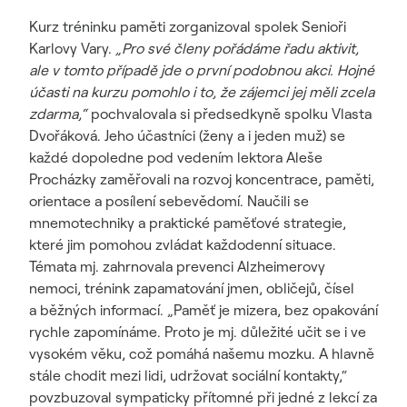
Kurz tréninku paměti zorganizoval spolek Senioři
Karlovy Vary.
„Pro své členy pořádáme řadu aktivit,
ale v tomto případě jde o první podobnou akci. Hojné
účasti na kurzu pomohlo i to, že zájemci jej měli zcela
zdarma,“
pochvalovala si předsedkyně spolku Vlasta
Dvořáková. Jeho účastníci (ženy a i jeden muž) se
každé dopoledne pod vedením lektora Aleše
Procházky zaměřovali na rozvoj koncentrace, paměti,
orientace a posílení sebevědomí. Naučili se
mnemotechniky a praktické paměťové strategie,
které jim pomohou zvládat každodenní situace.
Témata mj. zahrnovala prevenci Alzheimerovy
nemoci, trénink zapamatování jmen, obličejů, čísel
a běžných informací. „Paměť je mizera, bez opakování
rychle zapomínáme. Proto je mj. důležité učit se i ve
vysokém věku, což pomáhá našemu mozku. A hlavně
stále chodit mezi lidi, udržovat sociální kontakty,“
povzbuzoval sympaticky přítomné při jedné z lekcí za