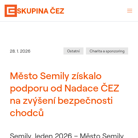
SKUPINA ČEZ
Kategorie
:
Datum zveřejnění
28. 1. 2026
Ostatní
Charita a sponzoring
Město Semily získalo
podporu od Nadace ČEZ
na zvýšení bezpečnosti
chodců
Semily, leden 2026 – Město Semily