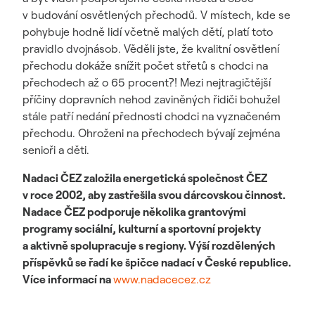
v budování osvětlených přechodů. V místech, kde se
pohybuje hodně lidí včetně malých dětí, platí toto
pravidlo dvojnásob. Věděli jste, že kvalitní osvětlení
přechodu dokáže snížit počet střetů s chodci na
přechodech až o 65 procent?! Mezi nejtragičtější
příčiny dopravních nehod zaviněných řidiči bohužel
stále patří nedání přednosti chodci na vyznačeném
přechodu. Ohroženi na přechodech bývají zejména
senioři a děti.
Nadaci ČEZ založila energetická společnost ČEZ
v roce 2002, aby zastřešila svou dárcovskou činnost.
Nadace ČEZ podporuje několika grantovými
programy sociální, kulturní a sportovní projekty
a aktivně spolupracuje s regiony.
Výší rozdělených
příspěvků se řadí ke špičce nadací v České republice.
Více informací na
www.nadacecez.cz