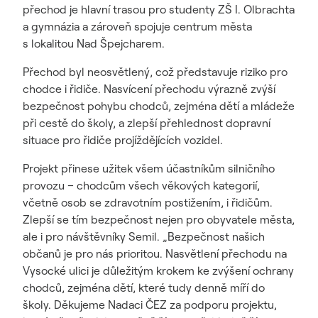
přechod je hlavní trasou pro studenty ZŠ I. Olbrachta
a gymnázia a zároveň spojuje centrum města
s lokalitou Nad Špejcharem.
Přechod byl neosvětlený, což představuje riziko pro
chodce i řidiče. Nasvícení přechodu výrazně zvýší
bezpečnost pohybu chodců, zejména dětí a mládeže
při cestě do školy, a zlepší přehlednost dopravní
situace pro řidiče projíždějících vozidel.
Projekt přinese užitek všem účastníkům silničního
provozu – chodcům všech věkových kategorií,
včetně osob se zdravotním postižením, i řidičům.
Zlepší se tím bezpečnost nejen pro obyvatele města,
ale i pro návštěvníky Semil. „Bezpečnost našich
občanů je pro nás prioritou. Nasvětlení přechodu na
Vysocké ulici je důležitým krokem ke zvýšení ochrany
chodců, zejména dětí, které tudy denně míří do
školy. Děkujeme Nadaci ČEZ za podporu projektu,