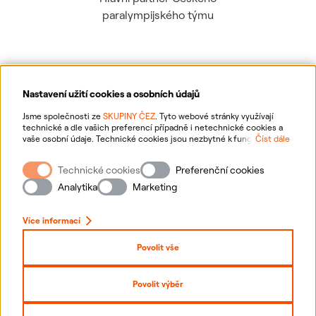
paralympijského týmu
Nastavení užití cookies a osobních údajů
Ochrana osobních údajů
Jsme společnosti ze
SKUPINY ČEZ
. Tyto webové stránky využívají
technické a dle vašich preferencí případně i netechnické cookies a
vaše osobní údaje. Technické cookies jsou nezbytné k fungování
Číst dále
Informace o webu
webové stránky. Netechnické cookies slouží zejména k přizpůsobení
webové stránky vašim preferencím, k personalizaci reklam a analytice.
Technické cookies
Preferenční cookies
Pro sběr a zpracování netechnických cookies a vašich osobních údajů
Nastavení cookies
nám můžete udělit souhlas. Bližší informace o vašich právech,
Analytika
Marketing
zpracování osobních údajů, včetně možnosti odvolání udělených
souhlasů, naleznete
„zde“
.
Mapa stránek
Více informací
Přihlásit se
Povolit vše
Prohlášení o přístupnosti
Povolit výběr
Copyright
2026
ČEZ, a. s. –
Všechna práva vyhrazena