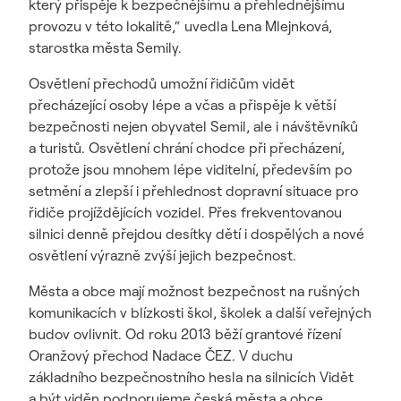
který přispěje k bezpečnějšímu a přehlednějšímu
provozu v této lokalitě,“ uvedla Lena Mlejnková,
starostka města Semily.
Osvětlení přechodů umožní řidičům vidět
přecházející osoby lépe a včas a přispěje k větší
bezpečnosti nejen obyvatel Semil, ale i návštěvníků
a turistů. Osvětlení chrání chodce při přecházení,
protože jsou mnohem lépe viditelní, především po
setmění a zlepší i přehlednost dopravní situace pro
řidiče projíždějících vozidel. Přes frekventovanou
silnici denně přejdou desítky dětí i dospělých a nové
osvětlení výrazně zvýší jejich bezpečnost.
Města a obce mají možnost bezpečnost na rušných
komunikacích v blízkosti škol, školek a další veřejných
budov ovlivnit. Od roku 2013 běží grantové řízení
Oranžový přechod Nadace ČEZ. V duchu
základního bezpečnostního hesla na silnicích Vidět
a být viděn podporujeme česká města a obce