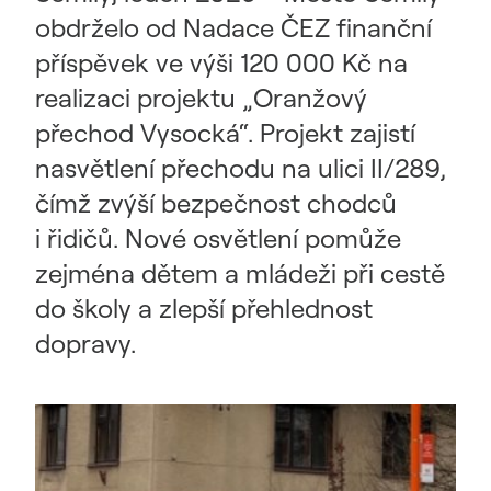
obdrželo od Nadace ČEZ finanční
příspěvek ve výši 120 000 Kč na
realizaci projektu „Oranžový
přechod Vysocká“. Projekt zajistí
nasvětlení přechodu na ulici II/289,
čímž zvýší bezpečnost chodců
i řidičů. Nové osvětlení pomůže
zejména dětem a mládeži při cestě
do školy a zlepší přehlednost
dopravy.