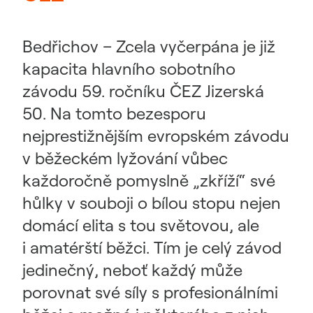
Bedřichov – Zcela vyčerpána je již
kapacita hlavního sobotního
závodu 59. ročníku ČEZ Jizerská
50. Na tomto bezesporu
nejprestižnějším evropském závodu
v běžeckém lyžování vůbec
každoročně pomyslně „zkříží“ své
hůlky v souboji o bílou stopu nejen
domácí elita s tou světovou, ale
i amatérští běžci. Tím je celý závod
jedinečný, neboť každý může
porovnat své síly s profesionálními