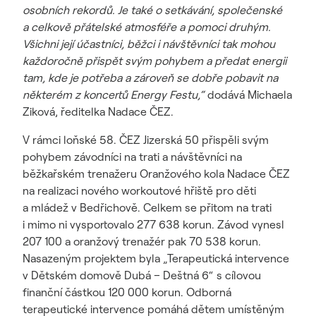
osobních rekordů. Je také o setkávání, společenské
a celkově přátelské atmosféře a pomoci druhým.
Všichni její účastníci, běžci i návštěvníci tak mohou
každoročně přispět svým pohybem a předat energii
tam, kde je potřeba a zároveň se dobře pobavit na
některém z koncertů Energy Festu,“
dodává Michaela
Ziková, ředitelka Nadace ČEZ.
V rámci loňské 58. ČEZ Jizerská 50 přispěli svým
pohybem závodníci na trati a návštěvníci na
běžkařském trenažeru Oranžového kola Nadace ČEZ
na realizaci nového workoutové hřiště pro děti
a mládež v Bedřichově. Celkem se přitom na trati
i mimo ni vysportovalo 277 638 korun. Závod vynesl
207 100 a oranžový trenažér pak 70 538 korun.
Nasazeným projektem byla „Terapeutická intervence
v Dětském domově Dubá – Deštná 6“ s cílovou
finanční částkou 120 000 korun. Odborná
terapeutické intervence pomáhá dětem umístěným