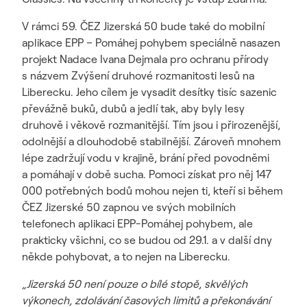
V rámci 59. ČEZ Jizerská 50 bude také do mobilní
aplikace EPP – Pomáhej pohybem speciálně nasazen
projekt Nadace Ivana Dejmala pro ochranu přírody
s názvem Zvýšení druhové rozmanitosti lesů na
Liberecku. Jeho cílem je vysadit desítky tisíc sazenic
převážně buků, dubů a jedlí tak, aby byly lesy
druhově i věkově rozmanitější. Tím jsou i přirozenější,
odolnější a dlouhodobě stabilnější. Zároveň mnohem
lépe zadržují vodu v krajině, brání před povodněmi
a pomáhají v době sucha. Pomoci získat pro něj 147
000 potřebných bodů mohou nejen ti, kteří si během
ČEZ Jizerské 50 zapnou ve svých mobilních
telefonech aplikaci EPP-Pomáhej pohybem, ale
prakticky všichni, co se budou od 29.1. a v další dny
někde pohybovat, a to nejen na Liberecku.
„Jizerská 50 není pouze o bílé stopě, skvělých
výkonech, zdolávání časových limitů a překonávání