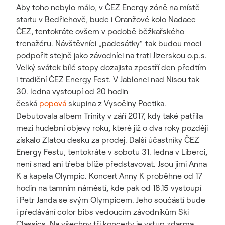
Aby toho nebylo málo, v ČEZ Energy zóně na místě
startu v Bedřichově, bude i Oranžové kolo Nadace
ČEZ, tentokráte ovšem v podobě běžkařského
trenažéru. Návštěvníci „padesátky“ tak budou moci
podpořit stejně jako závodníci na trati Jizerskou o.p.s.
Velký svátek bílé stopy dozajista zpestří den předtím
i tradiční ČEZ Energy Fest. V Jablonci nad Nisou tak
30. ledna vystoupí od 20 hodin
česká
popová
skupina z Vysočiny Poetika.
Debutovala albem Trinity v září 2017, kdy také patřila
mezi hudební objevy roku, které již o dva roky později
získalo Zlatou desku za prodej. Další účastníky ČEZ
Energy Festu, tentokráte v sobotu 31. ledna v Liberci,
není snad ani třeba blíže představovat. Jsou jimi Anna
K a kapela Olympic. Koncert Anny K proběhne od 17
hodin na tamním náměstí, kde pak od 18.15 vystoupí
i Petr Janda se svým Olympicem. Jeho součástí bude
i předávání color bibs vedoucím závodníkům Ski
Classics. Na všechny tři koncerty je vstup zdarma.