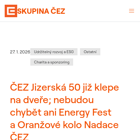
SKUPINA ČEZ
Kategorie
:
Datum zveřejnění
27. 1. 2026
Udržitelný rozvoj a ESG
Ostatní
Charita a sponzoring
ČEZ Jizerská 50 již klepe
na dveře; nebudou
chybět ani Energy Fest
a Oranžové kolo Nadace
ČEZ