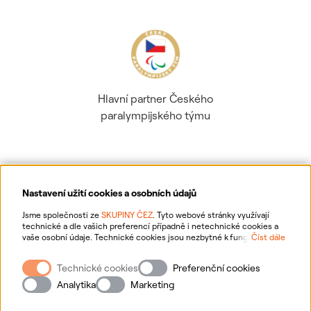
Hlavní partner Českého
paralympijského týmu
Nastavení užití cookies a osobních údajů
Ochrana osobních údajů
Jsme společnosti ze
SKUPINY ČEZ
. Tyto webové stránky využívají
technické a dle vašich preferencí případně i netechnické cookies a
vaše osobní údaje. Technické cookies jsou nezbytné k fungování
Číst dále
Informace o webu
webové stránky. Netechnické cookies slouží zejména k přizpůsobení
webové stránky vašim preferencím, k personalizaci reklam a analytice.
Technické cookies
Preferenční cookies
Pro sběr a zpracování netechnických cookies a vašich osobních údajů
Nastavení cookies
nám můžete udělit souhlas. Bližší informace o vašich právech,
Analytika
Marketing
zpracování osobních údajů, včetně možnosti odvolání udělených
souhlasů, naleznete
„zde“
.
Mapa stránek