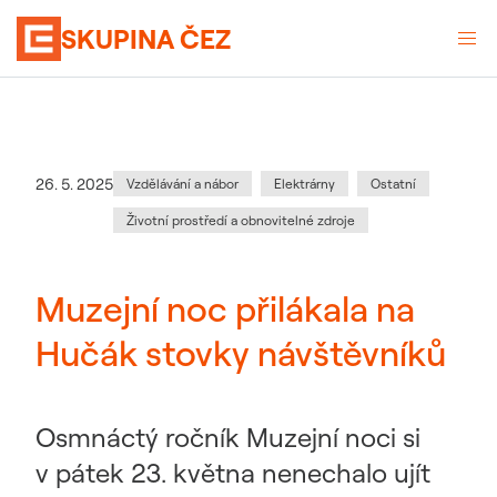
SKUPINA ČEZ
Kategorie
:
Datum zveřejnění
26. 5. 2025
Vzdělávání a nábor
Elektrárny
Ostatní
Životní prostředí a obnovitelné zdroje
Muzejní noc přilákala na
Hučák stovky návštěvníků
Osmnáctý ročník Muzejní noci si
v pátek 23. května nenechalo ujít