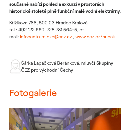
současně nabízí pohled a exkurzi v prostorách
historické stoleté plně funkční malé vodní elektrárny.
Křižíkova 788, 500 03 Hradec Králové
tel.: 492 122 660, 725 781 564-5, e-
mail:
infocentrum.oze@cez.cz
,
www.cez.cz/hucak
Šárka Lapáčková Beránková
,
mluvčí Skupiny
ČEZ pro východní Čechy
Fotogalerie