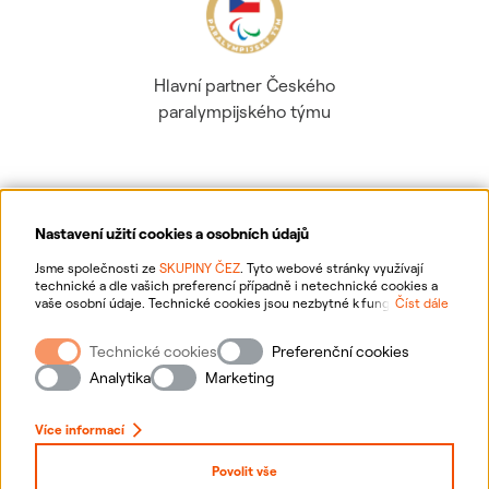
Hlavní partner Českého
paralympijského týmu
Nastavení užití cookies a osobních údajů
Ochrana osobních údajů
Jsme společnosti ze
SKUPINY ČEZ
. Tyto webové stránky využívají
technické a dle vašich preferencí případně i netechnické cookies a
vaše osobní údaje. Technické cookies jsou nezbytné k fungování
Číst dále
Informace o webu
webové stránky. Netechnické cookies slouží zejména k přizpůsobení
webové stránky vašim preferencím, k personalizaci reklam a analytice.
Technické cookies
Preferenční cookies
Pro sběr a zpracování netechnických cookies a vašich osobních údajů
Nastavení cookies
nám můžete udělit souhlas. Bližší informace o vašich právech,
Analytika
Marketing
zpracování osobních údajů, včetně možnosti odvolání udělených
souhlasů, naleznete
„zde“
.
Mapa stránek
Více informací
Přihlásit se
Povolit vše