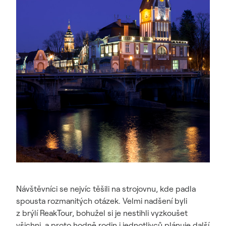
Návštěvníci se nejvíc těšili na strojovnu, kde padla
spousta rozmanitých otázek. Velmi nadšení byli
z brýlí ReakTour, bohužel si je nestihli vyzkoušet
všichni, a proto hodně rodin i jednotlivců plánuje další