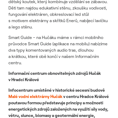
dětský koutek, který kombinuje vzdělání se zábavou.
Děti tam najdou edukativní stěnu, zkoušku vodivosti,
fungování elektráren, obkreslovací led stůl
s motivem elektrárny a skřítků Enerů, nabíjecí lavičku
a lego stěnu.
Smart Guide – na Hučáku máme v rámci mobilního
průvodce Smart Guide (aplikace na mobilu) nabízíme
dva typy komentovaných audio tras, dlouhou
a krátkou, které obě končí v našem Informačním
centru.
Informační centrum obnovitelných zdrojů Hučák
v Hradci Králové
Infocentrum umístěné v historické secesní budově
Malé vodní elektrárny Hučák
v centru Hradce Králové
poutavou formou představuje principy a možnosti
energetických zdrojů založených na využití síly vody,
větru, slunce, biomasy a geotermální
energie,