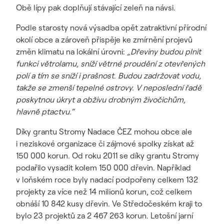
Obě lípy pak doplňují stávající zeleň na návsi.
Podle starosty nová výsadba opět zatraktivní přírodní
okolí obce a zároveň přispěje ke zmírnění projevů
změn klimatu na lokální úrovni:
„Dřeviny budou plnit
funkci větrolamu, sníží větrné proudění z otevřených
polí a tím se sníží i prašnost. Budou zadržovat vodu,
takže se zmenší tepelné ostrovy. V neposlední řadě
poskytnou úkryt a obživu drobným živočichům,
hlavně ptactvu.“
Díky grantu Stromy Nadace ČEZ mohou obce ale
i neziskové organizace či zájmové spolky získat až
150 000 korun
.
Od roku 2011 se díky grantu Stromy
podařilo vysadit kolem 150 000 dřevin. Například
v loňském roce byly nadací podpořeny celkem 132
projekty za více než 14 milionů korun, což celkem
obnáší 10 842 kusy dřevin. Ve Středočeském kraji to
bylo 23 projektů za 2 467 263 korun. Letošní jarní