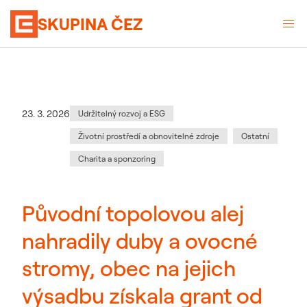
SKUPINA ČEZ
Kategorie
:
Datum zveřejnění
23. 3. 2026
Udržitelný rozvoj a ESG
Životní prostředí a obnovitelné zdroje
Ostatní
Charita a sponzoring
Původní topolovou alej
nahradily duby a ovocné
stromy, obec na jejich
výsadbu získala grant od