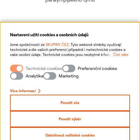
Nastavení užití cookies a osobních údajů
Ochrana osobních údajů
Jsme společnosti ze
SKUPINY ČEZ
. Tyto webové stránky využívají
technické a dle vašich preferencí případně i netechnické cookies a
vaše osobní údaje. Technické cookies jsou nezbytné k fungování
Číst dále
Informace o webu
webové stránky. Netechnické cookies slouží zejména k přizpůsobení
webové stránky vašim preferencím, k personalizaci reklam a analytice.
Technické cookies
Preferenční cookies
Pro sběr a zpracování netechnických cookies a vašich osobních údajů
Nastavení cookies
nám můžete udělit souhlas. Bližší informace o vašich právech,
Analytika
Marketing
zpracování osobních údajů, včetně možnosti odvolání udělených
souhlasů, naleznete
„zde“
.
Mapa stránek
Více informací
Přihlásit se
Povolit vše
Prohlášení o přístupnosti
Povolit výběr
Copyright
2026
ČEZ, a. s. –
Všechna práva vyhrazena
Odmítnout volitelné cookies