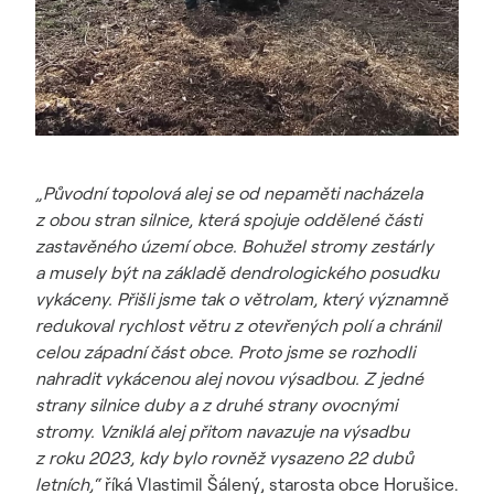
„Původní topolová alej se od nepaměti nacházela
z obou stran silnice, která spojuje oddělené části
zastavěného území obce. Bohužel stromy zestárly
a musely být na základě dendrologického posudku
vykáceny. Přišli jsme tak o větrolam, který významně
redukoval rychlost větru z otevřených polí a chránil
celou západní část obce. Proto jsme se rozhodli
nahradit vykácenou alej novou výsadbou. Z jedné
strany silnice duby a z druhé strany ovocnými
stromy. Vzniklá alej přitom navazuje na výsadbu
z roku 2023, kdy bylo rovněž vysazeno 22 dubů
letních,“
říká Vlastimil Šálený, starosta obce Horušice.