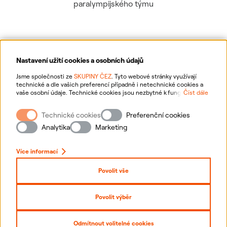
paralympijského týmu
Nastavení užití cookies a osobních údajů
Ochrana osobních údajů
Jsme společnosti ze
SKUPINY ČEZ
. Tyto webové stránky využívají
technické a dle vašich preferencí případně i netechnické cookies a
vaše osobní údaje. Technické cookies jsou nezbytné k fungování
Číst dále
Informace o webu
webové stránky. Netechnické cookies slouží zejména k přizpůsobení
webové stránky vašim preferencím, k personalizaci reklam a analytice.
Technické cookies
Preferenční cookies
Pro sběr a zpracování netechnických cookies a vašich osobních údajů
Nastavení cookies
nám můžete udělit souhlas. Bližší informace o vašich právech,
Analytika
Marketing
zpracování osobních údajů, včetně možnosti odvolání udělených
souhlasů, naleznete
„zde“
.
Mapa stránek
Více informací
Přihlásit se
Povolit vše
Prohlášení o přístupnosti
Povolit výběr
Copyright
2026
ČEZ, a. s. –
Všechna práva vyhrazena
Odmítnout volitelné cookies