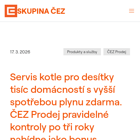
SKUPINA ČEZ
Kategorie
:
Datum zveřejnění
17. 3. 2026
Produkty a služby
ČEZ Prodej
Servis kotle pro desítky
tisíc domácností s vyšší
spotřebou plynu zdarma.
ČEZ Prodej pravidelné
kontroly po tři roky
nabídne jako bonus