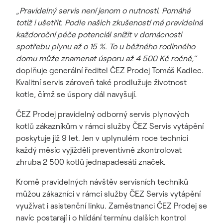
„Pravidelný servis není jenom o nutnosti. Pomáhá
totiž i ušetřit. Podle našich zkušeností má pravidelná
každoroční péče potenciál snížit v domácnosti
spotřebu plynu až o 15 %. To u běžného rodinného
domu může znamenat úsporu až 4 500 Kč ročně,“
doplňuje generální ředitel ČEZ Prodej Tomáš Kadlec.
Kvalitní servis zároveň také prodlužuje životnost
kotle, čímž se úspory dál navyšují.
ČEZ Prodej pravidelný odborný servis plynových
kotlů zákazníkům v rámci služby ČEZ Servis vytápění
poskytuje již 9 let. Jen v uplynulém roce technici
každý měsíc vyjížděli preventivně zkontrolovat
zhruba 2 500 kotlů jednapadesáti značek.
Kromě pravidelných návštěv servisních techniků
můžou zákazníci v rámci služby ČEZ Servis vytápění
využívat i asistenční linku. Zaměstnanci ČEZ Prodej se
navíc postarají i o hlídání termínu dalších kontrol