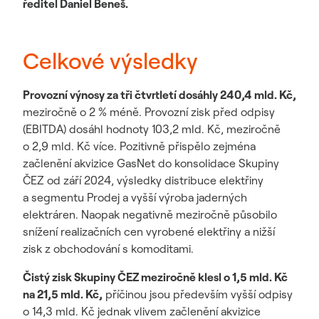
ředitel Daniel Beneš.
Celkové výsledky
Provozní výnosy za tři čtvrtletí dosáhly 240,4 mld. Kč,
meziročně o 2 % méně. Provozní zisk před odpisy
(EBITDA) dosáhl hodnoty 103,2 mld. Kč, meziročně
o 2,9 mld. Kč více. Pozitivně přispělo zejména
začlenění akvizice GasNet do konsolidace Skupiny
ČEZ od září 2024, výsledky distribuce elektřiny
a segmentu Prodej a vyšší výroba jaderných
elektráren. Naopak negativně meziročně působilo
snížení realizačních cen vyrobené elektřiny a nižší
zisk z obchodování s komoditami.
Čistý zisk Skupiny ČEZ meziročně klesl o 1,5 mld. Kč
na 21,5 mld. Kč,
příčinou jsou především vyšší odpisy
o 14,3 mld. Kč jednak vlivem začlenění akvizice