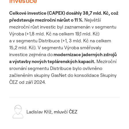
Investice
Celkové investice (CAPEX) dosáhly 38,7 mld. Kč, což
představuje meziroční nárůst o 11 %.
Největší
meziroční růst investic byl zaznamenán v segmentu
Výroba (+1,8 mld. Kč na celkem 19,1 mld. Kč)
a v segmentu Distribuce (+1, 3 mld. Kč na celkem
15,2 mld. Kč). V segmentu Výroba směřovaly
investice zejména do
modernizace jaderných zdrojů
a výstavby nových teplárenských kapacit.
Meziroční
srovnání segmentu Distribuce bylo ovlivněno
začleněním skupiny GasNet do konsolidace Skupiny
ČEZ od září 2024.
Ladislav Kříž
,
mluvčí ČEZ