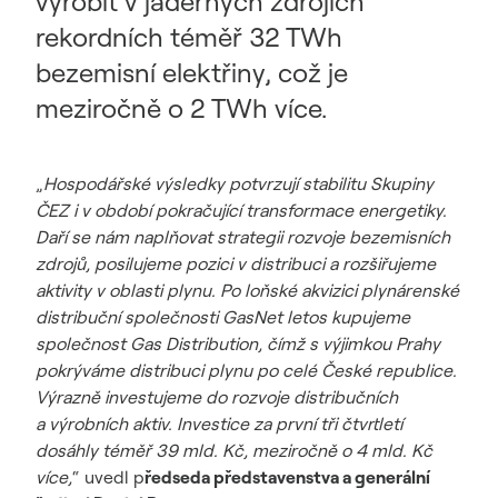
vyrobit v jaderných zdrojích
rekordních téměř 32 TWh
bezemisní elektřiny, což je
meziročně o 2 TWh více.
„
Hospodářské výsledky potvrzují stabilitu Skupiny
ČEZ i v období pokračující transformace energetiky.
Daří se nám naplňovat strategii rozvoje bezemisních
zdrojů, posilujeme pozici v distribuci a rozšiřujeme
aktivity v oblasti plynu. Po loňské akvizici plynárenské
distribuční společnosti GasNet letos kupujeme
společnost Gas Distribution, čímž s výjimkou Prahy
pokrýváme distribuci plynu po celé České republice.
Výrazně investujeme do rozvoje distribučních
a výrobních aktiv. Investice za první tři čtvrtletí
dosáhly téměř 39 mld. Kč, meziročně o 4 mld. Kč
více,
“ uvedl p
ředseda představenstva a generální