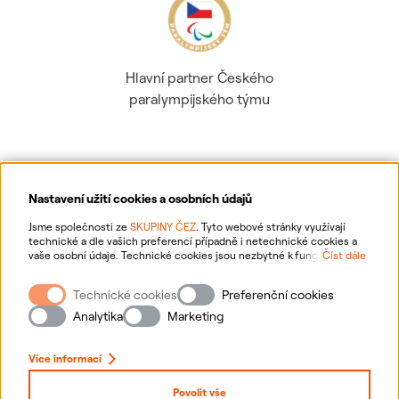
Hlavní partner Českého
paralympijského týmu
Nastavení užití cookies a osobních údajů
Ochrana osobních údajů
Jsme společnosti ze
SKUPINY ČEZ
. Tyto webové stránky využívají
technické a dle vašich preferencí případně i netechnické cookies a
vaše osobní údaje. Technické cookies jsou nezbytné k fungování
Číst dále
Informace o webu
webové stránky. Netechnické cookies slouží zejména k přizpůsobení
webové stránky vašim preferencím, k personalizaci reklam a analytice.
Technické cookies
Preferenční cookies
Pro sběr a zpracování netechnických cookies a vašich osobních údajů
Nastavení cookies
nám můžete udělit souhlas. Bližší informace o vašich právech,
Analytika
Marketing
zpracování osobních údajů, včetně možnosti odvolání udělených
souhlasů, naleznete
„zde“
.
Mapa stránek
Více informací
Přihlásit se
Povolit vše