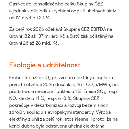
GasNet do konsolidačního celku Skupiny ČEZ
a jednak v důsledku zrychlení odpisů uhelných aktiv
od IV. čtvrtletí 2024.
Za celý rok 2025 očekává Skupina ČEZ EBITDA na
úrovni 132 až 137 miliard Kč a čistý zisk očištěný na
úrovni 26 až 28 mld. Kč.
Ekologie a udržitelnost
Emisní intenzita CO₂ při výrobě elektřiny a tepla za
první tři čtvrtletí 2025 dosáhla 0,25 t CO₂e/MWh, což
představuje meziroční pokles o 1 %. Emise SO₂, resp.
NOₓ klesly o 14 %, resp. o 10 %. Skupina ČEZ
pokračuje v dekarbonizaci a rozvoji bezemisních
zdrojů v souladu s evropskými standardy. Výroba
elektřiny z uhlí za celý rok letos klesne, i proto, že na
konci dubna byla odstavena uhelná elektrárna