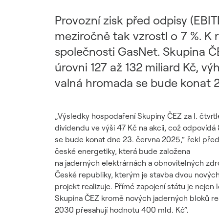
Udržitelný dodavatelský
řetězec / ESG dotazník
Provozní zisk před odpisy (EBIT
meziročně tak vzrostl o 7 %. K 
společnosti GasNet. Skupina Č
úrovni 127 až 132 miliard Kč, v
valná hromada se bude konat 2
„Výsledky hospodaření Skupiny ČEZ za I. čtvr
dividendu ve výši 47 Kč na akcii, což odpovíd
se bude konat dne 23. června 2025,“ řekl pře
české energetiky, která bude založena
na jaderných elektrárnách a obnovitelných zdro
České republiky, kterým je stavba dvou nových
projekt realizuje. Přímé zapojení státu je nejen
Skupina ČEZ kromě nových jaderných bloků rea
2030 přesahují hodnotu 400 mld. Kč“.