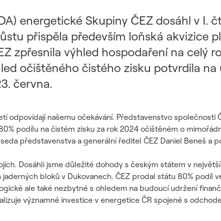
DA) energetické Skupiny ČEZ dosáhl v I. čtv
růstu přispěla především loňská akvizice p
EZ zpřesnila výhled hospodaření na celý 
ýhled očištěného čistého zisku potvrdila na
3. června.
tletí odpovídají našemu očekávání. Představenstvo společnost
á 80% podílu na čistém zisku za rok 2024 očištěném o mimořád
dseda představenstva a generální ředitel ČEZ Daniel Beneš a 
jích. Dosáhli jsme důležité dohody s českým státem v největší
 jaderných bloků v Dukovanech. ČEZ prodal státu 80% podíl ve 
 logické ale také nezbytné s ohledem na budoucí udržení finančn
lizuje významné investice v energetice ČR spojené s odchodem