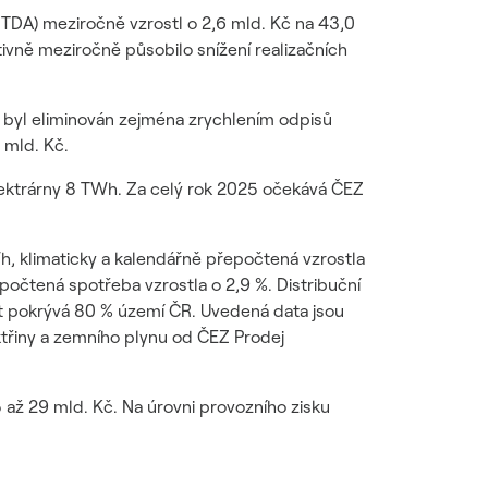
BITDA) meziročně vzrostl o 2,6 mld. Kč na 43,0
ivně meziročně působilo snížení realizačních
DA byl eliminován zejména zrychlením odpisů
 mld. Kč.
elektrárny 8 TWh. Za celý rok 2025 očekává ČEZ
Wh, klimaticky a kalendářně přepočtená vzrostla
počtená spotřeba vzrostla o 2,9 %. Distribuční
t pokrývá 80 % území ČR. Uvedená data jsou
ktřiny a zemního plynu od ČEZ Prodej
až 29 mld. Kč. Na úrovni provozního zisku