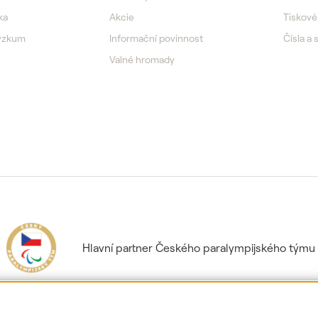
ka
Akcie
Tiskové
výzkum
Informační povinnost
Čísla a 
Valné hromady
Hlavní partner Českého paralympijského týmu