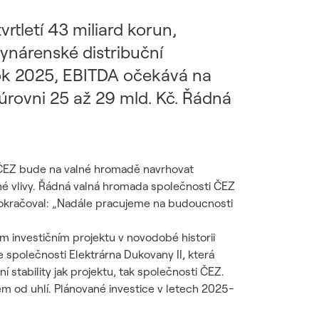
rtletí 43 miliard korun,
lynárenské distribuční
rok 2025, EBITDA očekává na
 úrovni 25 až 29 mld. Kč. Řádná
i ČEZ bude na valné hromadě navrhovat
né vlivy. Řádná valná hromada společnosti ČEZ
pokračoval: „Nadále pracujeme na budoucnosti
m investičním projektu v novodobé historii
společnosti Elektrárna Dukovany II, která
í stability jak projektu, tak společnosti ČEZ.
 od uhlí. Plánované investice v letech 2025-