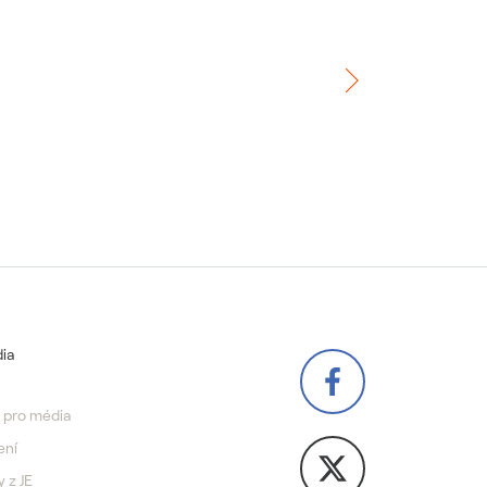
ia
 pro média
ení
y z JE