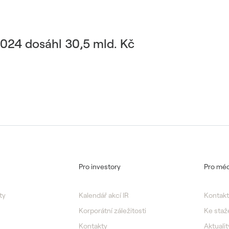
2024 dosáhl 30,5 mld. Kč
Pro investory
Pro méd
ty
Kalendář akcí IR
Kontakt
Korporátní záležitosti
Ke staž
Kontakty
Aktualit