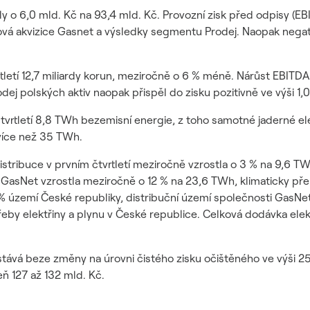
tly o 6,0 mld. Kč na 93,4 mld. Kč. Provozní zisk před odpisy (E
ová akvizice Gasnet a výsledky segmentu Prodej. Naopak negat
vrtletí 12,7 miliardy korun, meziročně o 6 % méně. Nárůst EBIT
dej polských aktiv naopak přispěl do zisku pozitivně ve výši 1,0
. čtvrtletí 8,8 TWh bezemisní energie, z toho samotné jaderné 
více než 35 TWh.
stribuce v prvním čtvrtletí meziročně vzrostla o 3 % na 9,6 T
 GasNet vzrostla meziročně o 12 % na 23,6 TWh, klimaticky pře
% území České republiky, distribuční území společnosti GasNe
eby elektřiny a plynu v České republice. Celková dodávka ele
ává beze změny na úrovni čistého zisku očištěného ve výši 25 
ň 127 až 132 mld. Kč.