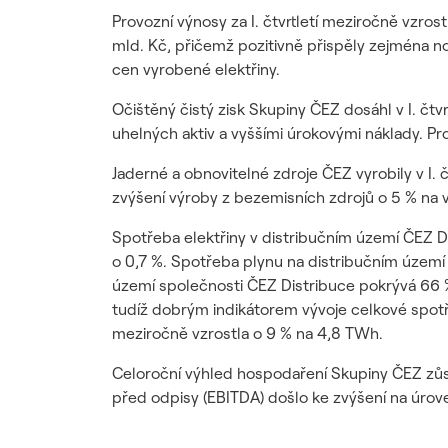
Provozní výnosy za I. čtvrtletí meziročně vzros
mld. Kč, přičemž pozitivně přispěly zejména n
cen vyrobené elektřiny.
Očištěný čistý zisk Skupiny ČEZ dosáhl v I. čt
uhelných aktiv a vyššími úrokovými náklady. Pro
Jaderné a obnovitelné zdroje ČEZ vyrobily v I
zvýšení výroby z bezemisních zdrojů o 5 % na 
Spotřeba elektřiny v distribučním území ČEZ Di
o 0,7 %. Spotřeba plynu na distribučním území
území společnosti ČEZ Distribuce pokrývá 66 
tudíž dobrým indikátorem vývoje celkové spotř
meziročně vzrostla o 9 % na 4,8 TWh.
Celoroční výhled hospodaření Skupiny ČEZ zůst
před odpisy (EBITDA) došlo ke zvýšení na úrove