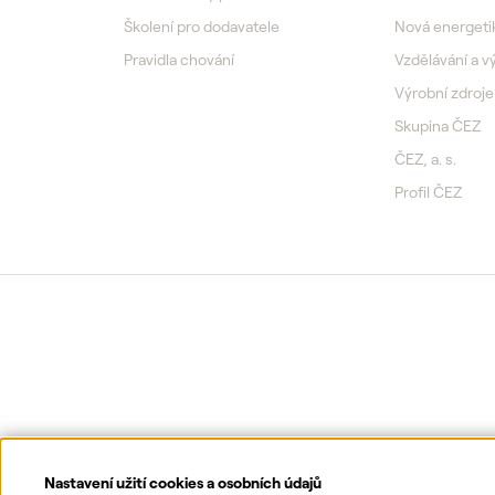
Školení pro dodavatele
Nová energeti
Pravidla chování
Vzdělávání a 
Výrobní zdroje
Skupina ČEZ
ČEZ, a. s.
Profil ČEZ
Nastavení užití cookies a osobních údajů