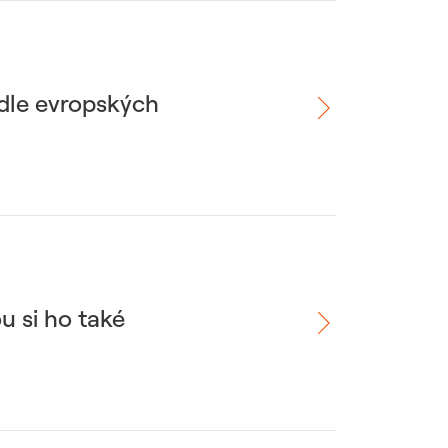
odle evropských
u si ho také