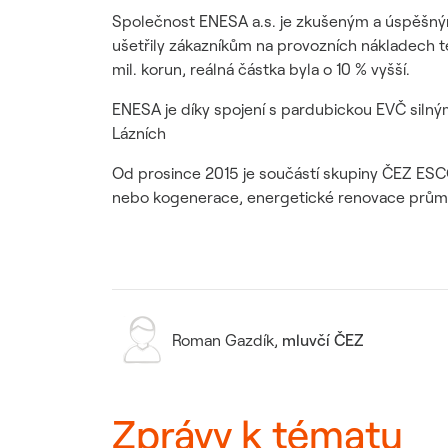
Společnost ENESA a.s. je zkušeným a úspěšný
ušetřily zákazníkům na provozních nákladech té
mil. korun, reálná částka byla o 10 % vyšší.
ENESA je díky spojení s pardubickou EVČ silný
Lázních
Od prosince 2015 je součástí skupiny ČEZ ESCO,
nebo kogenerace, energetické renovace průmys
Roman Gazdík
,
mluvčí ČEZ
Zprávy k tématu