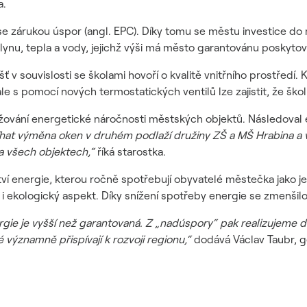
a.
se zárukou úspor (angl. EPC). Díky tomu se městu investice do 
lynu, tepla a vody, jejichž výši má město garantovánu poskyto
ť v souvislosti se školami hovoří o kvalitě vnitřního prostředí. 
e s pomocí nových termostatických ventilů lze zajistit, že šk
žování energetické náročnosti městských objektů. Následoval e
hat výměna oken v druhém podlaží družiny ZŠ a MŠ Hrabina a 
a všech objektech,“
říká starostka.
ví energie, kterou ročně spotřebují obyvatelé městečka jako j
 i ekologický aspekt. Díky snížení spotřeby energie se zmenšil
gie je vyšší než garantovaná. Z „nadúspory“ pak realizujeme d
é významně přispívají k rozvoji regionu,“
dodává Václav Taubr, g