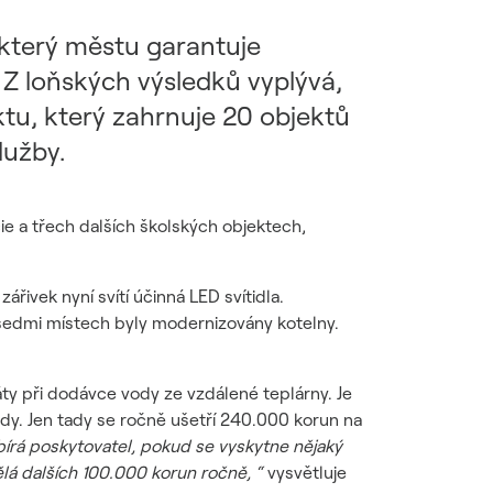
 který městu garantuje
 Z loňských výsledků vyplývá,
ktu, který zahrnuje 20 objektů
lužby.
ie a třech dalších školských objektech,
ivek nyní svítí účinná LED svítidla.
sedmi místech byly modernizovány kotelny.
áty při dodávce vody ze vzdálené teplárny. Je
ody. Jen tady se ročně ušetří 240.000 korun na
bírá poskytovatel, pokud se vyskytne nějaký
lá dalších 100.000 korun ročně, “
vysvětluje