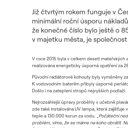
Udržitelný dodavatelský
řetězec / ESG dotazník
Již čtvrtým rokem funguje v Če
minimální roční úsporu nákladů 
že konečné číslo bylo ještě o 
v majetku města, je společnost
V roce 2015 byla v celkem deseti mateřských a 
realizována energeticky úsporná opatření za 28
Původní radiátorové kohouty byly vyměněny za t
K vodovodním bateriím přibyly úsporné perlát
Došlo i na zateplení stropů nejvyšších podlaží.
Nejrozsáhlejší úpravy proběhly v učebně plaván
zde také instalována UV lampa, která zajišťuje
teple a 130.000 korun za vodu.
„Počáteční ned
problém, víme, že se máme na koho obrátit. Na