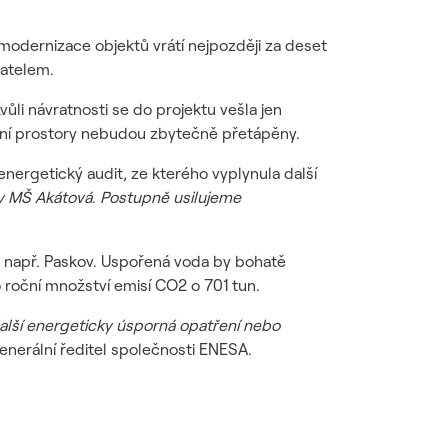
modernizace objektů vrátí nejpozději za deset
vatelem.
Kvůli návratnosti se do projektu vešla jen
olní prostory nebudou zbytečně přetápěny.
nergetický audit, ze kterého vyplynula další
v MŠ Akátová. Postupně usilujeme
e např. Paskov. Uspořená voda by bohatě
o roční množství emisí CO2 o 701 tun.
alší energeticky úsporná opatření nebo
enerální ředitel společnosti ENESA.