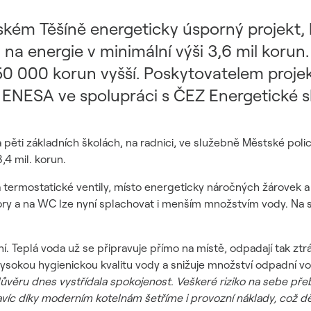
ském Těšíně energeticky úsporný projekt,
na energie v minimální výši 3,6 mil korun.
850 000 korun vyšší. Poskytovatelem proje
 ENESA ve spolupráci s ČEZ Energetické s
pěti základních školách, na radnici, ve služebně Městské polic
,4 mil. korun.
ermostatické ventily, místo energeticky náročných žárovek a zář
ory a na WC lze nyní splachovat i menším množstvím vody. Na 
í. Teplá voda už se připravuje přímo na místě, odpadají tak ztr
 vysokou hygienickou kvalitu vody a snižuje množství odpadní v
ůvěru dnes vystřídala spokojenost. Veškeré riziko na sebe pře
víc díky moderním kotelnám šetříme i provozní náklady, což dě