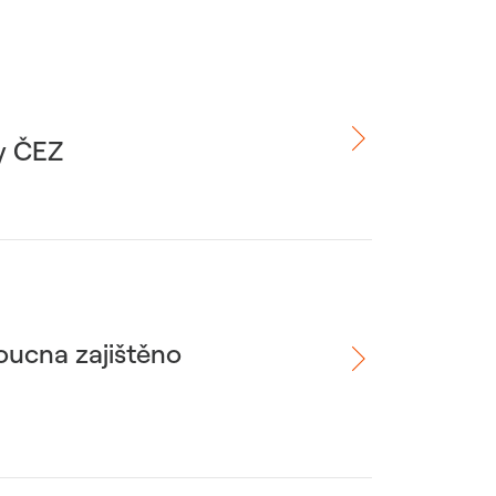
ny ČEZ
oucna zajištěno