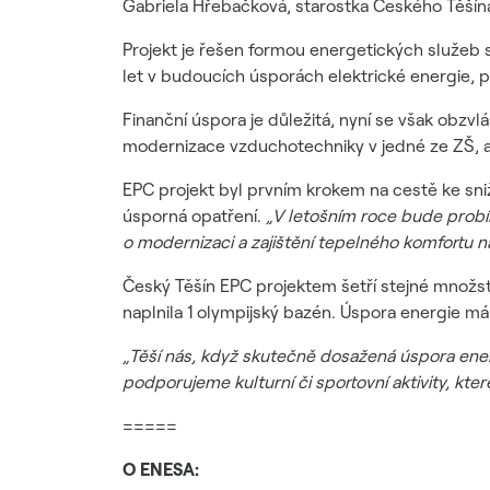
Gabriela Hřebačková, starostka Českého Těšín
Projekt je řešen formou energetických služeb 
let v budoucích úsporách elektrické energie, p
Finanční úspora je důležitá, nyní se však obzvláš
modernizace vzduchotechniky v jedné ze ZŠ, al
EPC projekt byl prvním krokem na cestě ke sni
úsporná opatření.
„V letošním
roce bude probí
o modernizaci a zajištění tepelného komfortu n
Český Těšín EPC projektem šetří stejné množst
naplnila 1 olympijský bazén. Úspora energie má
„Těší nás, když skutečně dosažená úspora ener
podporujeme kulturní či sportovní aktivity, kter
=====
O ENESA: