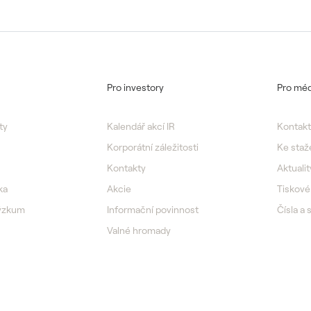
Pro investory
Pro méd
ty
Kalendář akcí IR
Kontakt
Korporátní záležitosti
Ke staž
Kontakty
Aktualit
ka
Akcie
Tiskové
výzkum
Informační povinnost
Čísla a 
Valné hromady