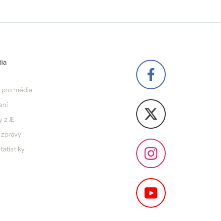
ia
 pro média
ení
y z JE
 zprávy
statistiky