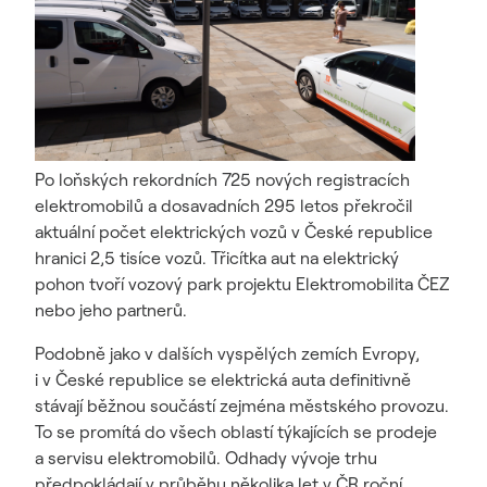
Po loňských rekordních 725 nových registracích
elektromobilů a dosavadních 295 letos překročil
aktuální počet elektrických vozů v České republice
hranici 2,5 tisíce vozů. Třicítka aut na elektrický
pohon tvoří vozový park projektu Elektromobilita ČEZ
nebo jeho partnerů.
Podobně jako v dalších vyspělých zemích Evropy,
i v České republice se elektrická auta definitivně
stávají běžnou součástí zejména městského provozu.
To se promítá do všech oblastí týkajících se prodeje
a servisu elektromobilů. Odhady vývoje trhu
předpokládají v průběhu několika let v ČR roční