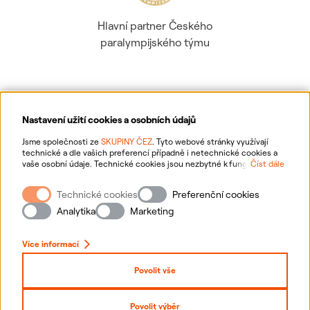
Hlavní partner Českého
paralympijského týmu
Nastavení užití cookies a osobních údajů
Ochrana osobních údajů
Jsme společnosti ze
SKUPINY ČEZ
. Tyto webové stránky využívají
technické a dle vašich preferencí případně i netechnické cookies a
vaše osobní údaje. Technické cookies jsou nezbytné k fungování
Číst dále
Informace o webu
webové stránky. Netechnické cookies slouží zejména k přizpůsobení
webové stránky vašim preferencím, k personalizaci reklam a analytice.
Technické cookies
Preferenční cookies
Pro sběr a zpracování netechnických cookies a vašich osobních údajů
Nastavení cookies
nám můžete udělit souhlas. Bližší informace o vašich právech,
Analytika
Marketing
zpracování osobních údajů, včetně možnosti odvolání udělených
souhlasů, naleznete
„zde“
.
Mapa stránek
Více informací
Přihlásit se
Povolit vše
Prohlášení o přístupnosti
Povolit výběr