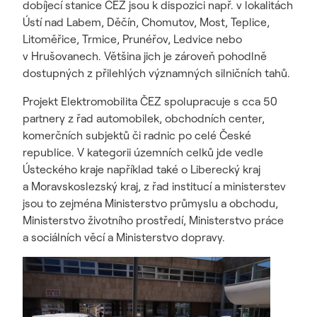
dobíjecí stanice ČEZ jsou k dispozici např. v lokalitách
Ústí nad Labem, Děčín, Chomutov, Most, Teplice,
Litoměřice, Trmice, Prunéřov, Ledvice nebo
v Hrušovanech. Většina jich je zároveň pohodlně
dostupných z přilehlých významných silničních tahů.
Projekt Elektromobilita ČEZ spolupracuje s cca 50
partnery z řad automobilek, obchodních center,
komerčních subjektů či radnic po celé České
republice. V kategorii územních celků jde vedle
Ústeckého kraje například také o Liberecký kraj
a Moravskoslezský kraj, z řad institucí a ministerstev
jsou to zejména Ministerstvo průmyslu a obchodu,
Ministerstvo životního prostředí, Ministerstvo práce
a sociálních věcí a Ministerstvo dopravy.