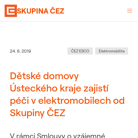
SKUPINA ČEZ
Kategorie
:
Datum zveřejnění
24. 6. 2019
ČEZ ESCO
Elektromobilita
Dětské domovy
Ústeckého kraje zajistí
péči v elektromobilech od
Skupiny ČEZ
V rámci Smlouvy o vzájemné