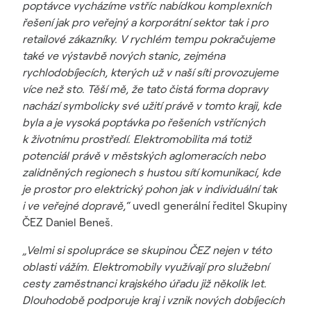
poptávce vycházíme vstříc nabídkou komplexních
řešení jak pro veřejný a korporátní sektor tak i pro
retailové zákazníky. V rychlém tempu pokračujeme
také ve výstavbě nových stanic, zejména
rychlodobíjecích, kterých už v naší síti provozujeme
více než sto. Těší mě, že tato čistá forma dopravy
nachází symbolicky své užití právě v tomto kraji, kde
byla a je vysoká poptávka po řešeních vstřícných
k životnímu prostředí. Elektromobilita má totiž
potenciál právě v městských aglomeracích nebo
zalidněných regionech s hustou sítí komunikací, kde
je prostor pro elektrický pohon jak v individuální tak
i ve veřejné dopravě,“
uvedl generální ředitel Skupiny
ČEZ Daniel Beneš.
„Velmi si spolupráce se skupinou ČEZ nejen v této
oblasti vážím. Elektromobily využívají pro služební
cesty zaměstnanci krajského úřadu již několik let.
Dlouhodobě podporuje kraj i vznik nových dobíjecích