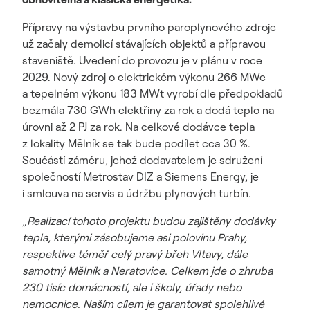
Přípravy na výstavbu prvního paroplynového zdroje
už začaly demolicí stávajících objektů a přípravou
staveniště. Uvedení do provozu je v plánu v roce
2029. Nový zdroj o elektrickém výkonu 266 MWe
a tepelném výkonu 183 MWt vyrobí dle předpokladů
bezmála 730 GWh elektřiny za rok a dodá teplo na
úrovni až 2 PJ za rok. Na celkové dodávce tepla
z lokality Mělník se tak bude podílet cca 30 %.
Součástí záměru, jehož dodavatelem je sdružení
společností Metrostav DIZ a Siemens Energy, je
i smlouva na servis a údržbu plynových turbín.
„Realizací tohoto projektu budou zajištěny dodávky
tepla, kterými zásobujeme asi polovinu Prahy,
respektive téměř celý pravý břeh Vltavy, dále
samotný Mělník a Neratovice. Celkem jde o zhruba
230 tisíc domácností, ale i školy, úřady nebo
nemocnice. Naším cílem je garantovat spolehlivé