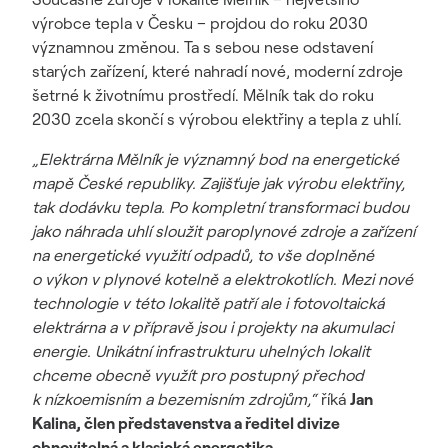
výrobce tepla v Česku – projdou do roku 2030
významnou změnou. Ta s sebou nese odstavení
starých zařízení, které nahradí nové, moderní zdroje
šetrné k životnímu prostředí. Mělník tak do roku
2030 zcela skončí s výrobou elektřiny a tepla z uhlí.
„Elektrárna Mělník je významný bod na energetické
mapě České republiky. Zajišťuje jak výrobu elektřiny,
tak dodávku tepla. Po kompletní transformaci budou
jako náhrada uhlí sloužit paroplynové zdroje a zařízení
na energetické využití odpadů, to vše doplněné
o výkon v plynové kotelně a elektrokotlích. Mezi nové
technologie v této lokalitě patří ale i fotovoltaická
elektrárna a v přípravě jsou i projekty na akumulaci
energie. Unikátní infrastrukturu uhelných lokalit
chceme obecně využít pro postupný přechod
k nízkoemisním a bezemisním zdrojům,“
říká
Jan
Kalina, člen představenstva a ředitel divize
obnovitelná a klasická energetika.