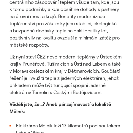
centrálního zásobování teplem všude tam, kde jsou
k tomu podmínky a kde dosáhne dohody s partnery
na úrovni měst a krajů. Benefity modernizace
teplárenství pro zákazníky jsou stabilní, ekologické
a bezpečné dodávky tepla na další desítky let,
pozitivní vliv na kvalitu ovzduší a minimální zátěž pro
městské rozpočty.
Už nyní staví ČEZ nové moderní teplárny v Ústeckém
kraji v Prunéřově, Tušimicích a Ústí nad Labem a také
v Moravskoslezském kraji v Dětmarovicích. Součástí
řešení je i využití tepla z jaderných elektráren, jehož
příkladem může být fungující spojení Jaderné
elektrárny Temelín s Českými Budějovicemi.
Věděli jste, že…? Aneb pár zajímavostí o lokalitě
Mělník:
Elektrárna Mělník leží 13 kilometrů pod soutokem
Labe a Vltavy.