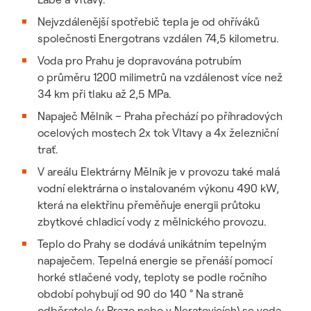
Nejvzdálenější spotřebič tepla je od ohříváků
společnosti Energotrans vzdálen 74,5 kilometru.
Voda pro Prahu je dopravována potrubím
o průměru 1200 milimetrů na vzdálenost více než
34 km při tlaku až 2,5 MPa.
Napaječ Mělník – Praha přechází po příhradových
ocelových mostech 2x tok Vltavy a 4x železniční
trať.
V areálu Elektrárny Mělník je v provozu také malá
vodní elektrárna o instalovaném výkonu 490 kW,
která na elektřinu přeměňuje energii průtoku
zbytkové chladicí vody z mělnického provozu.
Teplo do Prahy se dodává unikátním tepelným
napaječem. Tepelná energie se přenáší pomocí
horké stlačené vody, teploty se podle ročního
období pohybují od 90 do 140 ° Na straně
odběratele (v Praze nebo v Neratovicích) se voda