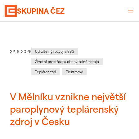
SKUPINA ČEZ
Kategorie
:
Datum zveřejnění
22. 5. 2025
Udržitelný rozvoj a ESG
Životní prostředí a obnovitelné zdroje
Teplárenství
Elektrárny
V Mělníku vznikne největší
paroplynový teplárenský
zdroj v Česku