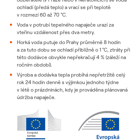
ochladí (předá teplo) a vrací se při teplotě
v rozmezí 60 až 70 °C.
Voda v potrubí tepelného napaječe urazí za
vteřinu vzdálenost přes dva metry.
Horká voda putuje do Prahy průměrně 8 hodin
a za tuto dobu se ochladí přibližně o 1 °C, ztráty při
této dodávce obvykle nepřekračují 4 % (záleží na
ročním období).
Výroba a dodávka tepla probíhá nepřetržitě celý
rok 24 hodin denně s výjimkou jednoho týdne
v létě o prázdninách, kdy je prováděna plánovaná
údržba napaječe.