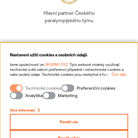
Hlavní partner Českého
paralympijského týmu
Nastavení užití cookies a osobních údajů
Ochrana osobních údajů
Jsme společnosti ze
SKUPINY ČEZ
. Tyto webové stránky využívají
technické a dle vašich preferencí případně i netechnické cookies a
vaše osobní údaje. Technické cookies jsou nezbytné k fungování
Číst dále
Informace o webu
webové stránky. Netechnické cookies slouží zejména k přizpůsobení
webové stránky vašim preferencím, k personalizaci reklam a analytice.
Technické cookies
Preferenční cookies
Pro sběr a zpracování netechnických cookies a vašich osobních údajů
Nastavení cookies
nám můžete udělit souhlas. Bližší informace o vašich právech,
Analytika
Marketing
zpracování osobních údajů, včetně možnosti odvolání udělených
souhlasů, naleznete
„zde“
.
Mapa stránek
Více informací
Přihlásit se
Povolit vše
Prohlášení o přístupnosti
Povolit výběr