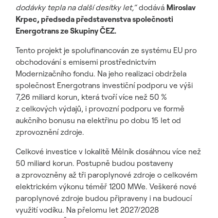
dodávky tepla na další desítky let,“
dodává
Miroslav
Krpec, předseda představenstva společnosti
Energotrans ze Skupiny ČEZ.
Tento projekt je spolufinancován ze systému EU pro
obchodování s emisemi prostřednictvím
Modernizačního fondu. Na jeho realizaci obdržela
společnost Energotrans investiční podporu ve výši
7,26 miliard korun, která tvoří více než 50 %
z celkových výdajů, i provozní podporu ve formě
aukčního bonusu na elektřinu po dobu 15 let od
zprovoznění zdroje.
Celkové investice v lokalitě Mělník dosáhnou více než
50 miliard korun. Postupně budou postaveny
a zprovozněny až tři paroplynové zdroje o celkovém
elektrickém výkonu téměř 1200 MWe. Veškeré nové
paroplynové zdroje budou připraveny i na budoucí
využití vodíku. Na přelomu let 2027/2028