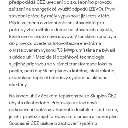
předpokládá ČEZ uvedení do zkušebního provozu
zařízení na energetické využití odpadů (ZEVO). První
stavební práce by měly vypuknout již letos v létě.
Půjde zejména o zřízení zařízení staveniště pro
potřeby zhotovitele a demolice stávajících objektů,
které uvolní místo nové stavbě. V loňském roce byla
do provozu uvedena fotovoltaická elektrárna
o instalovaném výkonu 7,3 MWp umístěná na bývalé
skládce uhlí. Mezi další doplňkové technologie,
s jejichž přípravou se v rámci transformace lokality
počítá, patří například plynová kotelna, elektrokotle,
akumulace tepla či bateriový systém na ukládání
elektřiny.
Na konec uhlí v českém teplárenství se Skupina ČEZ
chystá dlouhodobě. Připravuje a staví nové
nízkoemisní teplárny v hodnotě desítek miliard korun,
jejichž provoz zajistí především biomasa a zemní plyn.
Současně ČEZ usiluje o zachování systému