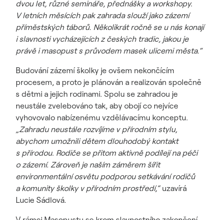
dvou let, různé semináře, přednášky a workshopy.
V letních měsících pak zahrada slouží jako zázemí
příměstských táborů. Několikrát ročně se u nás konají
i slavnosti vycházejících z českých tradic, jakou je
právě i masopust s průvodem masek ulicemi města.“
Budování zázemí školky je ovšem nekončícím
procesem, a proto je plánován a realizován společně
s dětmi a jejich rodinami. Spolu se zahradou je
neustále zvelebováno tak, aby obojí co nejvíce
vyhovovalo nabízenému vzdělávacímu konceptu.
„Zahradu neustále rozvíjíme v přírodním stylu,
abychom umožnili dětem dlouhodobý kontakt
s přírodou. Rodiče se přitom aktivně podílejí na péči
o zázemí. Zároveň je naším záměrem šířit
environmentální osvětu podporou setkávání rodičů
a komunity školky v přírodním prostředí,“
uzavírá
Lucie Sádlová.
V rámci Masopustu se krom slavnostního zakončení