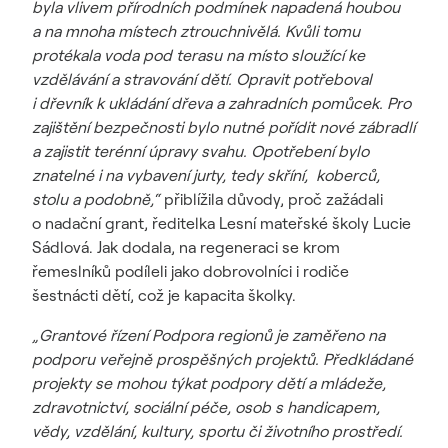
byla vlivem přírodních podmínek napadená houbou
a na mnoha místech ztrouchnivělá. Kvůli tomu
protékala voda pod terasu na místo sloužící ke
vzdělávání a stravování dětí. Opravit potřeboval
i dřevník k ukládání dřeva a zahradních pomůcek. Pro
zajištění bezpečnosti bylo nutné pořídit nové zábradlí
a zajistit terénní úpravy svahu. Opotřebení bylo
znatelné i na vybavení jurty, tedy skříní, koberců,
stolu a podobně,“
přiblížila důvody, proč zažádali
o nadační grant, ředitelka Lesní mateřské školy Lucie
Sádlová. Jak dodala, na regeneraci se krom
řemeslníků podíleli jako dobrovolníci i rodiče
šestnácti dětí, což je kapacita školky.
„Grantové řízení Podpora regionů je zaměřeno na
podporu veřejně prospěšných projektů. Předkládané
projekty se mohou týkat podpory dětí a mládeže,
zdravotnictví, sociální péče, osob s handicapem,
vědy, vzdělání, kultury, sportu či životního prostředí.