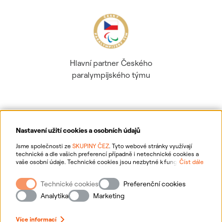
Hlavní partner Českého
paralympijského týmu
Nastavení užití cookies a osobních údajů
Ochrana osobních údajů
Jsme společnosti ze
SKUPINY ČEZ
. Tyto webové stránky využívají
technické a dle vašich preferencí případně i netechnické cookies a
vaše osobní údaje. Technické cookies jsou nezbytné k fungování
Číst dále
Informace o webu
webové stránky. Netechnické cookies slouží zejména k přizpůsobení
webové stránky vašim preferencím, k personalizaci reklam a analytice.
Technické cookies
Preferenční cookies
Pro sběr a zpracování netechnických cookies a vašich osobních údajů
Nastavení cookies
nám můžete udělit souhlas. Bližší informace o vašich právech,
Analytika
Marketing
zpracování osobních údajů, včetně možnosti odvolání udělených
souhlasů, naleznete
„zde“
.
Mapa stránek
Více informací