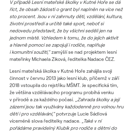
V případě Lesní mateřské školky v Kutné Hoře se dá
říct, že obsah žádosti o grant byl naplněn na více než
sto procent. Jsou v ní zahrnuty děti, vzdělání, kultura,
životní prostředí a určitě také sport, neboť si
nedovedu představit, že by všichni seděli jen na
jednom místě. Vzhledem k tomu, že do jejích aktivit
a hlavně pomoci se zapojují i rodiče, naplňuje
i komunitní soužití,“
zamýšlí se nad projektem lesní
mateřinky Michaela Ziková, ředitelka Nadace ČEZ.
Lesní mateřská školka v Kutné Hoře zahájila svoji
činnost v červnu 2013 jako lesní klub, přičemž v září
2018 vstoupila do rejstříku MŠMT. Je specifická tím,
že většina vzdělávacího programu probíhá venku
v přírodě a za každého počasí.
„Zahrada školky a její
zázemí jsou tak využívány každodenně pro volnou hru
dětí i pro vzdělávání,“
potvrzuje Lucie Sádlová
víceméně slova ředitelky nadace.
„Také v ní
pořádáme pravidelný Klubík pro rodiče s dětmi do