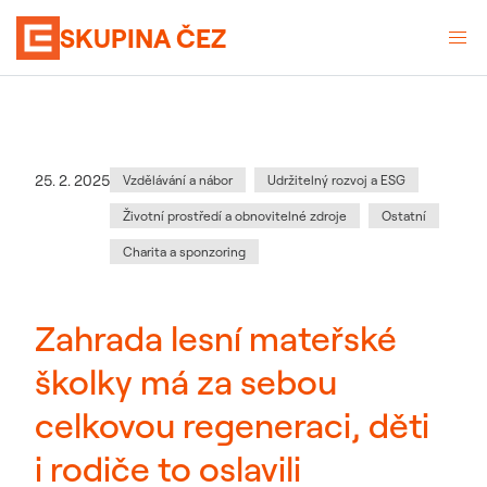
SKUPINA ČEZ
Kategorie
:
Datum zveřejnění
25. 2. 2025
Vzdělávání a nábor
Udržitelný rozvoj a ESG
Životní prostředí a obnovitelné zdroje
Ostatní
Charita a sponzoring
Zahrada lesní mateřské
školky má za sebou
celkovou regeneraci, děti
i rodiče to oslavili