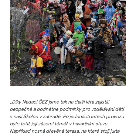
„Díky Nadaci ČEZ jsme tak na další léta zajistili
bezpečné a podnětné podmínky pro vzdělávání dětí
v naší Školce v zahradě. Po jedenácti letech provozu
bylo totiž její zázemí téměř v havarijním stavu.
Například nosná dřevěná terasa, na které stojí jurta