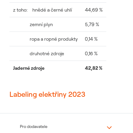
z toho: hnědé a černé uhlí
44,69 %
zemní plyn
5,79 %
ropa a ropné produkty
0,14 %
druhotné zdroje
0,16 %
Jaderné zdroje
42,82 %
Labeling elektřiny 2023
Pro dodavatele