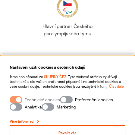
Hlavní partner Českého
paralympijského týmu
Nastavení užití cookies a osobních údajů
Ochrana osobních údajů
Jsme společnosti ze
SKUPINY ČEZ
. Tyto webové stránky využívají
technické a dle vašich preferencí případně i netechnické cookies a
vaše osobní údaje. Technické cookies jsou nezbytné k fungování
Číst dále
Informace o webu
webové stránky. Netechnické cookies slouží zejména k přizpůsobení
webové stránky vašim preferencím, k personalizaci reklam a analytice.
Technické cookies
Preferenční cookies
Pro sběr a zpracování netechnických cookies a vašich osobních údajů
Nastavení cookies
nám můžete udělit souhlas. Bližší informace o vašich právech,
Analytika
Marketing
zpracování osobních údajů, včetně možnosti odvolání udělených
souhlasů, naleznete
„zde“
.
Mapa stránek
Více informací
Přihlásit se
Povolit vše