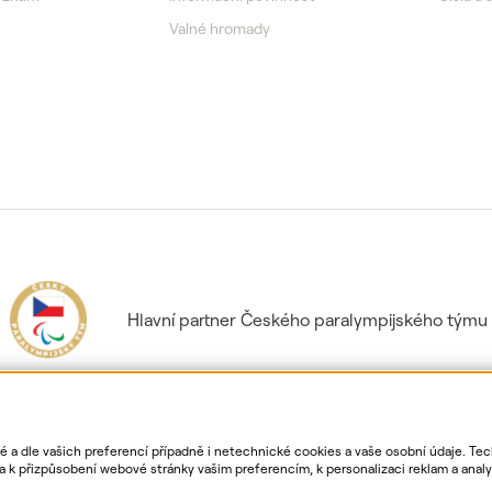
Valné hromady
Hlavní partner Českého paralympijského týmu
ké a dle vašich preferencí případně i netechnické cookies a vaše osobní údaje. Te
k přizpůsobení webové stránky vašim preferencím, k personalizaci reklam a analyt
. Bližší informace o vašich právech, zpracování osobních údajů, včetně možnosti