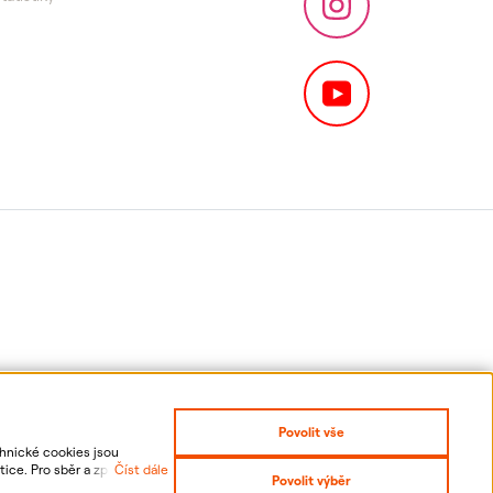
Povolit vše
chnické cookies jsou
ice. Pro sběr a zpracování
Číst dále
Povolit výběr
 odvolání udělených