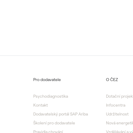
Pro dodavatele
O ČEZ
Psychodiagnostika
Dotační projek
Kontakt
Infocentra
Dodavatelský portál SAP Ariba
Udržitelnost
Školení pro dodavatele
Nová energeti
Pravidla chování
Vzdělávání a 