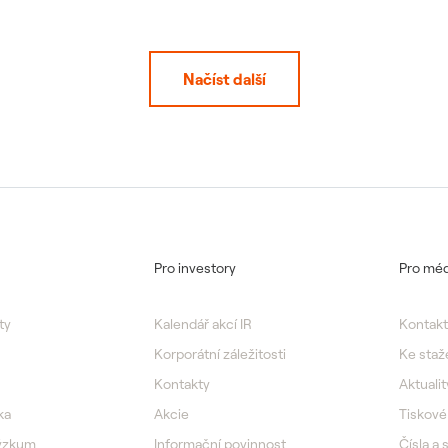
Načíst další
Pro investory
Pro méd
ty
Kalendář akcí IR
Kontakt
Korporátní záležitosti
Ke staž
Kontakty
Aktualit
ka
Akcie
Tiskové
výzkum
Informační povinnost
Čísla a 