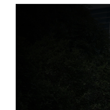
Udržitelný dodavatelský
řetězec / ESG dotazník