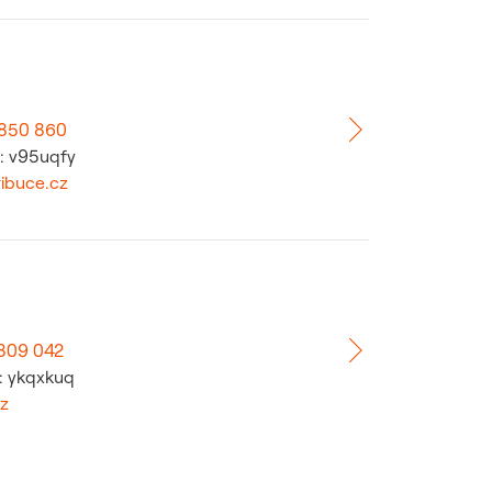
 850 860
y: v95uqfy
ibuce.cz
809 042
: ykqxkuq
z