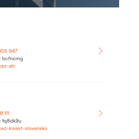
305 947
y: bcfncmg
cez-atr
1 111
y: fq8dk9u
ez-invest-slovensko