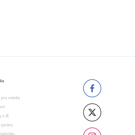
ia
 pro média
ení
y z JE
 zprávy
statistiky