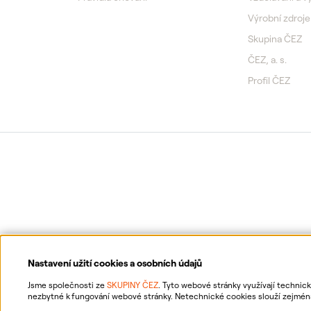
Výrobní zdroje
Skupina ČEZ
ČEZ, a. s.
Profil ČEZ
Nastavení užití cookies a osobních údajů
Jsme společnosti ze
SKUPINY ČEZ
. Tyto webové stránky využívají technic
nezbytné k fungování webové stránky. Netechnické cookies slouží zejména 
netechnických cookies a vašich osobních údajů nám můžete udělit souhlas