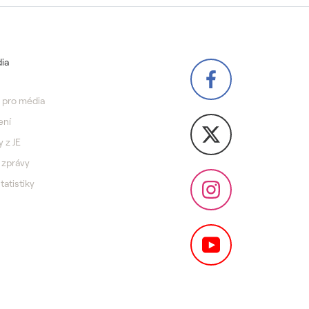
ia
 pro média
ení
y z JE
 zprávy
statistiky