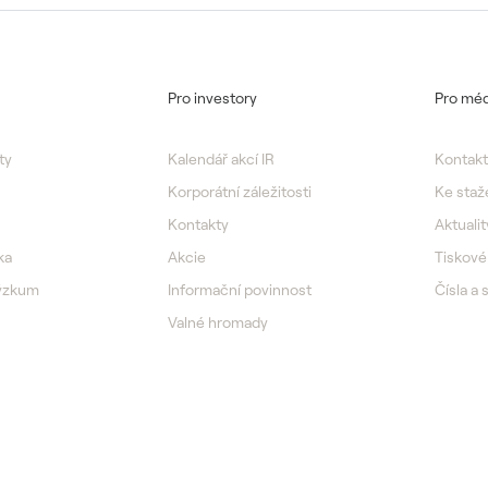
Pro investory
Pro méd
ty
Kalendář akcí IR
Kontakt
Korporátní záležitosti
Ke staž
Kontakty
Aktualit
ka
Akcie
Tiskové
výzkum
Informační povinnost
Čísla a 
Valné hromady