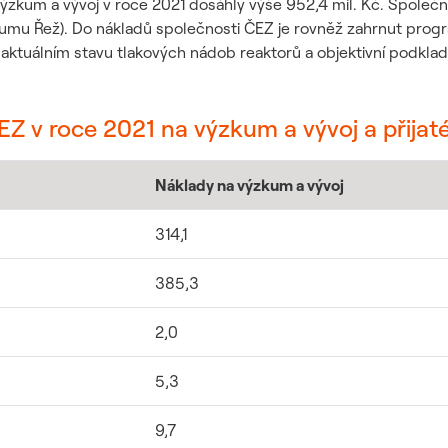
ýzkum a vývoj v roce 2021 dosáhly výše 952,4 mil. Kč. Společn
kumu Řež). Do nákladů společnosti ČEZ je rovněž zahrnut pro
 o aktuálním stavu tlakových nádob reaktorů a objektivní podklady
Z v roce 2021 na výzkum a vývoj a přijaté
Náklady na výzkum a vývoj
314,1
385,3
2,0
5,3
9,7