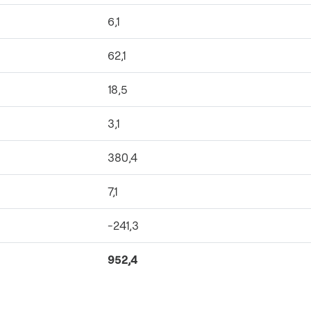
6,1
62,1
18,5
3,1
380,4
7,1
-241,3
952,4