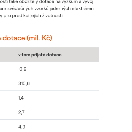
osti také obdržely dotace na výzkum a vývoj
gram svědečných vzorků jaderných elektráren
 pro predikci jejich životnosti.
 dotace (mil. Kč)
v tom přijaté dotace
0,9
310,6
1,4
2,7
4,9