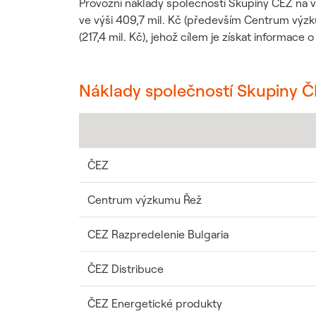
Provozní náklady společností Skupiny ČEZ na v
Udržitelný dodavatelský
ve výši 409,7 mil. Kč (především Centrum výz
řetězec / ESG dotazník
(217,4 mil. Kč), jehož cílem je získat informace
Náklady společností Skupiny ČE
ČEZ
Centrum výzkumu Řež
CEZ Razpredelenie Bulgaria
ČEZ Distribuce
ČEZ Energetické produkty