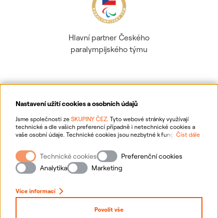
Hlavní partner Českého
paralympijského týmu
Nastavení užití cookies a osobních údajů
Ochrana osobních údajů
Jsme společnosti ze
SKUPINY ČEZ
. Tyto webové stránky využívají
technické a dle vašich preferencí případně i netechnické cookies a
vaše osobní údaje. Technické cookies jsou nezbytné k fungování
Číst dále
Informace o webu
webové stránky. Netechnické cookies slouží zejména k přizpůsobení
webové stránky vašim preferencím, k personalizaci reklam a analytice.
Technické cookies
Preferenční cookies
Pro sběr a zpracování netechnických cookies a vašich osobních údajů
Nastavení cookies
nám můžete udělit souhlas. Bližší informace o vašich právech,
Analytika
Marketing
zpracování osobních údajů, včetně možnosti odvolání udělených
souhlasů, naleznete
„zde“
.
Mapa stránek
Více informací
Přihlásit se
Povolit vše