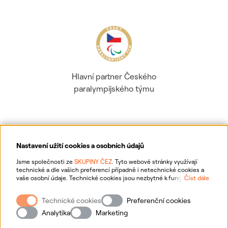
Hlavní partner Českého
paralympijského týmu
Nastavení užití cookies a osobních údajů
Ochrana osobních údajů
Jsme společnosti ze
SKUPINY ČEZ
. Tyto webové stránky využívají
technické a dle vašich preferencí případně i netechnické cookies a
vaše osobní údaje. Technické cookies jsou nezbytné k fungování
Číst dále
Informace o webu
webové stránky. Netechnické cookies slouží zejména k přizpůsobení
webové stránky vašim preferencím, k personalizaci reklam a analytice.
Technické cookies
Preferenční cookies
Pro sběr a zpracování netechnických cookies a vašich osobních údajů
Nastavení cookies
nám můžete udělit souhlas. Bližší informace o vašich právech,
Analytika
Marketing
zpracování osobních údajů, včetně možnosti odvolání udělených
souhlasů, naleznete
„zde“
.