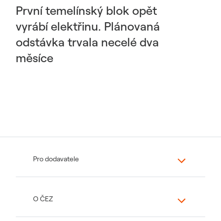
První temelínský blok opět
vyrábí elektřinu. Plánovaná
odstávka trvala necelé dva
měsíce
Pro dodavatele
O ČEZ