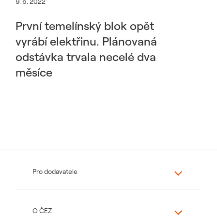
9. 6. 2022
První temelínský blok opět
vyrábí elektřinu. Plánovaná
odstávka trvala necelé dva
měsíce
Pro dodavatele
O ČEZ