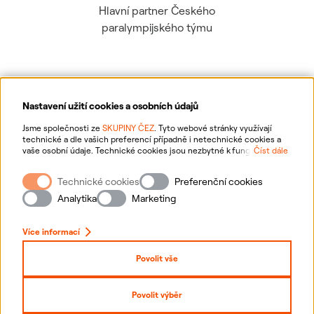
Hlavní partner Českého
paralympijského týmu
Nastavení užití cookies a osobních údajů
Ochrana osobních údajů
Jsme společnosti ze
SKUPINY ČEZ
. Tyto webové stránky využívají
technické a dle vašich preferencí případně i netechnické cookies a
vaše osobní údaje. Technické cookies jsou nezbytné k fungování
Číst dále
Informace o webu
webové stránky. Netechnické cookies slouží zejména k přizpůsobení
webové stránky vašim preferencím, k personalizaci reklam a analytice.
Technické cookies
Preferenční cookies
Pro sběr a zpracování netechnických cookies a vašich osobních údajů
Nastavení cookies
nám můžete udělit souhlas. Bližší informace o vašich právech,
Analytika
Marketing
zpracování osobních údajů, včetně možnosti odvolání udělených
souhlasů, naleznete
„zde“
.
Mapa stránek
Více informací
Přihlásit se
Povolit vše
Prohlášení o přístupnosti
Povolit výběr