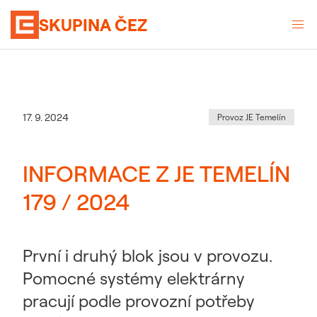
SKUPINA ČEZ
Kategorie
:
Datum zveřejnění
17. 9. 2024
Provoz JE Temelín
INFORMACE Z JE TEMELÍN
179 / 2024
První i druhý blok jsou v provozu.
Pomocné systémy elektrárny
pracují podle provozní potřeby