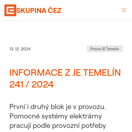
SKUPINA ČEZ
Kategorie
:
Datum zveřejnění
13. 12. 2024
Provoz JE Temelín
INFORMACE Z JE TEMELÍN
241 / 2024
První i druhý blok je v provozu.
Pomocné systémy elektrárny
pracují podle provozní potřeby