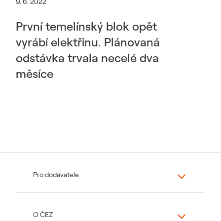
9. 6. 2022
První temelínský blok opět
vyrábí elektřinu. Plánovaná
odstávka trvala necelé dva
měsíce
Pro dodavatele
O ČEZ