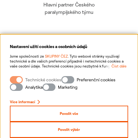
Hlavní partner Českého
paralympijského týmu
Nastavení užití cookies a osobních údajů
Ochrana osobních údajů
Jsme společnosti ze
SKUPINY ČEZ
. Tyto webové stránky využívají
technické a dle vašich preferencí případně i netechnické cookies a
vaše osobní údaje. Technické cookies jsou nezbytné k fungování
Číst dále
Informace o webu
webové stránky. Netechnické cookies slouží zejména k přizpůsobení
webové stránky vašim preferencím, k personalizaci reklam a analytice.
Technické cookies
Preferenční cookies
Pro sběr a zpracování netechnických cookies a vašich osobních údajů
Nastavení cookies
nám můžete udělit souhlas. Bližší informace o vašich právech,
Analytika
Marketing
zpracování osobních údajů, včetně možnosti odvolání udělených
souhlasů, naleznete
„zde“
.
Mapa stránek
Více informací
Přihlásit se
Povolit vše
Prohlášení o přístupnosti
Povolit výběr