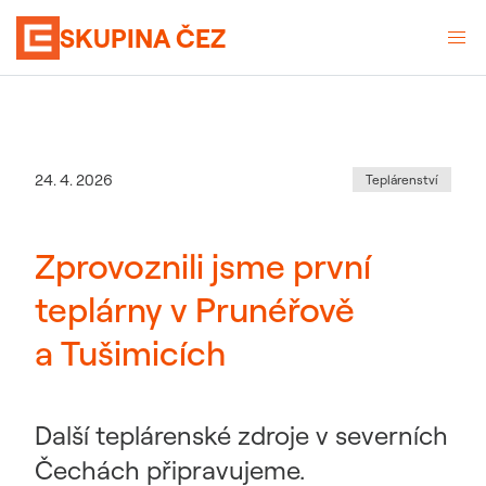
SKUPINA ČEZ
Kategorie
:
Datum zveřejnění
24. 4. 2026
Teplárenství
Zprovoznili jsme první
teplárny v Prunéřově
a Tušimicích
Další teplárenské zdroje v severních
Čechách připravujeme.