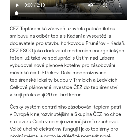
ČEZ Teplárenská zároveň uzavřela patnáctiletou
smlouvu na odběr tepla s Kadaní a vysoutěžila
dodavatele pro stavbu horkovodu Prunéřov - Kadaň.
ČEZ ESCO jako dodavatel moderních energetických
řešení už také ve spolupráci s Ústím nad Labem
vybudoval nové plynové kotelny pro zásobování
městské části Střekov. Další modernizované
teplárenské lokality budou v Trmicích a Ledvicích.
Celkové plánované investice ČEZ do teplárenství
v kraji překračují 20 miliard korun.
Český systém centrálního zásobování teplem patří
v Evropě k nejrozvinutějším a Skupina ČEZ ho chce
na severu Čech v co nejrozumnější míře zachovat.
Velké uhelné elektrárny fungují i jako teplárny pro
okolní města, a proto je důležité postavit nové