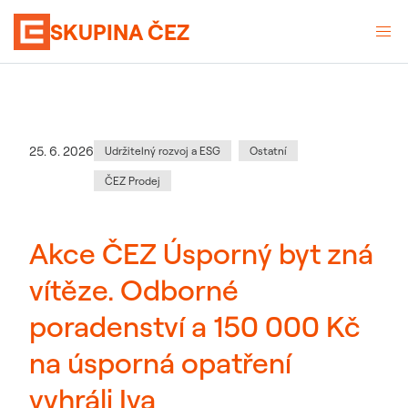
SKUPINA ČEZ
Kategorie
:
Datum zveřejnění
25. 6. 2026
Udržitelný rozvoj a ESG
Ostatní
ČEZ Prodej
Akce ČEZ Úsporný byt zná
vítěze. Odborné
poradenství a 150 000 Kč
na úsporná opatření
vyhráli Iva