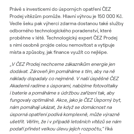
Právě s investicemi do úsporných opatření ČEZ
Prodej vítězům pomůže. Hlavní výhrou je 150 000 Kč.
Vedle šeku pak výherci zdarma dostanou také služby
odborného technologického poradenství, které
proběhne v létě. Technologický expert ČEZ Prodej
s nimi osobně projde celou nemovitost a vytipuje
místa a způsoby, jak finance využít co nejlépe.
„V ČEZ Prodej nechceme zákazníkům energie jen
dodávat. Zároveň jim pomáháme s tím, aby na ně
náklady dopadaly co nejméně. V naší úspěšné ČEZ
Akademii radíme s úsporami, nabízíme fotovoltaiky
i baterie a pomáháme s údržbou zařízení tak, aby
fungovaly optimálně. Akce, jako je ČEZ Úsporný byt,
nám pomáhají ukázat, že když se domácnost na
úsporná opatření podívá komplexně, může výrazně
ušetřit. Věřím, že i v případě letošních vítězů se nám
podaří přinést velkou úlevu jejich rozpočtu,“
říká