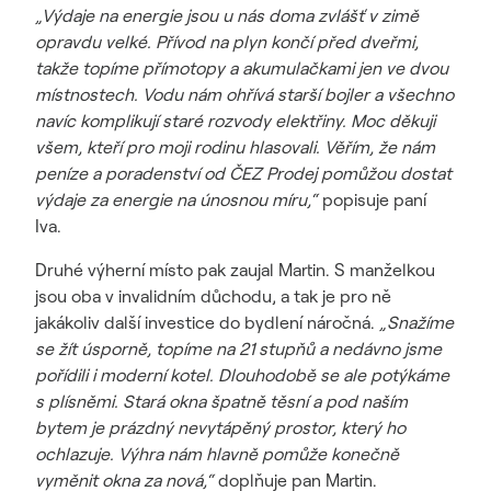
„Výdaje na energie jsou u nás doma zvlášť v zimě
opravdu velké. Přívod na plyn končí před dveřmi,
takže topíme přímotopy a akumulačkami jen ve dvou
místnostech. Vodu nám ohřívá starší bojler a všechno
navíc komplikují staré rozvody elektřiny. Moc děkuji
všem, kteří pro moji rodinu hlasovali. Věřím, že nám
peníze a poradenství od ČEZ Prodej pomůžou dostat
výdaje za energie na únosnou míru,“
popisuje paní
Iva.
Druhé výherní místo pak zaujal Martin. S manželkou
jsou oba v invalidním důchodu, a tak je pro ně
jakákoliv další investice do bydlení náročná.
„Snažíme
se žít úsporně, topíme na 21 stupňů a nedávno jsme
pořídili i moderní kotel. Dlouhodobě se ale potýkáme
s plísněmi. Stará okna špatně těsní a pod naším
bytem je prázdný nevytápěný prostor, který ho
ochlazuje. Výhra nám hlavně pomůže konečně
vyměnit okna za nová,“
doplňuje pan Martin.