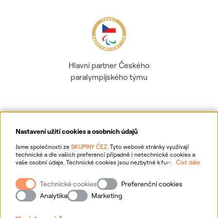
Hlavní partner Českého
paralympijského týmu
Nastavení užití cookies a osobních údajů
Ochrana osobních údajů
Jsme společnosti ze
SKUPINY ČEZ
. Tyto webové stránky využívají
technické a dle vašich preferencí případně i netechnické cookies a
vaše osobní údaje. Technické cookies jsou nezbytné k fungování
Číst dále
Informace o webu
webové stránky. Netechnické cookies slouží zejména k přizpůsobení
webové stránky vašim preferencím, k personalizaci reklam a analytice.
Technické cookies
Preferenční cookies
Pro sběr a zpracování netechnických cookies a vašich osobních údajů
Nastavení cookies
nám můžete udělit souhlas. Bližší informace o vašich právech,
Analytika
Marketing
zpracování osobních údajů, včetně možnosti odvolání udělených
souhlasů, naleznete
„zde“
.
Mapa stránek