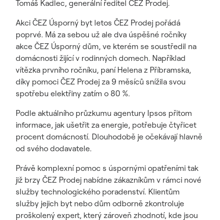
Tomáš Kadlec, generální ředitel ČEZ Prodej.
Akci ČEZ Úsporný byt letos ČEZ Prodej pořádá
poprvé. Má za sebou už ale dva úspěšné ročníky
akce ČEZ Úsporný dům, ve kterém se soustředil na
domácnosti žijící v rodinných domech. Například
vítězka prvního ročníku, paní Helena z Příbramska,
díky pomoci ČEZ Prodej za 9 měsíců snížila svou
spotřebu elektřiny zatím o 80 %.
Podle aktuálního průzkumu agentury Ipsos přitom
informace, jak ušetřit za energie, potřebuje čtyřicet
procent domácností. Dlouhodobě je očekávají hlavně
od svého dodavatele.
Právě komplexní pomoc s úspornými opatřeními tak
již brzy ČEZ Prodej nabídne zákazníkům v rámci nové
služby technologického poradenství. Klientům
služby jejich byt nebo dům odborně zkontroluje
proškolený expert, který zároveň zhodnotí, kde jsou