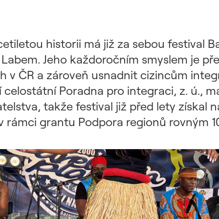
tiletou historii má již za sebou festival 
nad Labem. Jeho každoročním smyslem je př
cích v ČR a zároveň usnadnit cizincům integ
 celostátní Poradna pro integraci, z. ú., má
telstva, takže festival již před lety získal
v rámci grantu Podpora regionů rovným 1