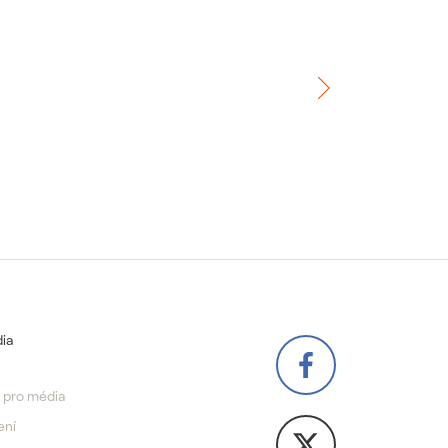
ia
 pro média
ení