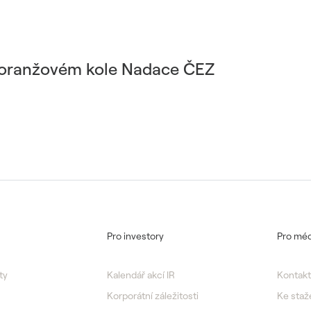
a oranžovém kole Nadace ČEZ
Pro investory
Pro méd
ty
Kalendář akcí IR
Kontakt
Korporátní záležitosti
Ke staž