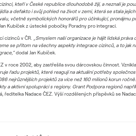
cizinci, kteří v České republice dlouhodobě žijí, a neznali je po
 jídla a defakto i svůj pohled na život v zemi, která se stala 
stivalu, včetně symbolických honorářů pro účinkující, pronájmu p
n Kubíček z ústecké pobočky Poradny pro integraci.
cí cizinců v ČR.
„Smyslem naší organizace je hájit lidská práva c
se přitom na všechny aspekty integrace cizinců, a to jak na prác
grace,“
dodal Jan Kubíček.
v roce 2002, aby zastřešila svou dárcovskou činnost. Vznikla ja
e řadu projektů, které reagují na aktuální potřeby společnost
 086 nejrůznějších projektů za více než 160 milionů korun ročn
ekty a aktivní spolupráci s regiony. Grant Podpora regionů např
, ředitelka Nadace ČEZ. Výší rozdělených příspěvků se Nadace