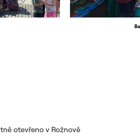
Ba
stně otevřeno v Rožnově