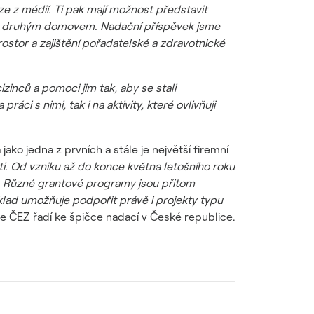
uze z médií. Ti pak mají možnost představit
jejich druhým domovem. Nadační příspěvek jsme
rostor a zajištění pořadatelské a zdravotnické
izinců a pomoci jim tak, aby se stali
i s nimi, tak i na aktivity, které ovlivňuji
ko jedna z prvních a stále je největší firemní
i. Od vzniku až do konce května letošního roku
ě. Různé grantové programy jsou přitom
íklad umožňuje podpořit právě i projekty typu
 ČEZ řadí ke špičce nadací v České republice.