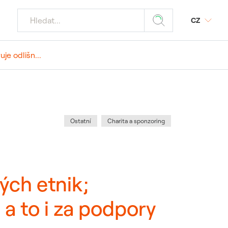
CZ
je odlišn...
jaderných
Z
odmínky
ý portál SAP
tika
povinnost
 média
Kategorie
:
Ostatní
Charita a sponzoring
znamných akcí
 požadavky
ele JE
ých etnik;
 dodavatele a
 a to i za podpory
ostika