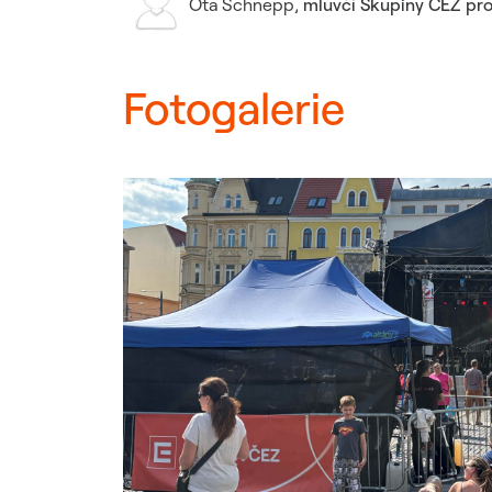
Ota Schnepp
,
mluvčí Skupiny ČEZ pro
Fotogalerie