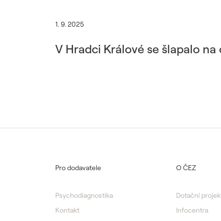
1. 9. 2025
V Hradci Králové se šlapalo n
Pro dodavatele
O ČEZ
Psychodiagnostika
Dotační projek
Kontakt
Infocentra