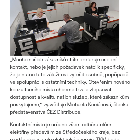
„Mnoho našich zákazníků stále preferuje osobní
kontakt, nebo je jejich požadavek natolik specifický,
že je nutno tuto záležitost vyřešit osobně, popřípadě
ve spolupráci s ostatními techniky. Otevřením nového
konzultačního místa chceme trvale zlepšovat
dostupnost a kvalitu našich služeb, které zákazníkům
poskytujeme,“ vysvětluje Michaela Kociánová, členka
představenstva ČEZ Distribuce.
Kontaktní místo je určeno všem odběratelům
elektřiny především ze Středočeského kraje, bez
rozdílu dodavatele elektrické energie. TKM bude