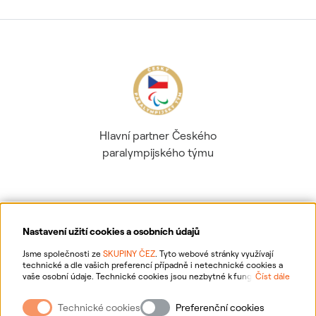
Hlavní partner Českého
paralympijského týmu
Nastavení užití cookies a osobních údajů
Ochrana osobních údajů
Jsme společnosti ze
SKUPINY ČEZ
. Tyto webové stránky využívají
technické a dle vašich preferencí případně i netechnické cookies a
vaše osobní údaje. Technické cookies jsou nezbytné k fungování
Číst dále
Informace o webu
webové stránky. Netechnické cookies slouží zejména k přizpůsobení
webové stránky vašim preferencím, k personalizaci reklam a analytice.
Technické cookies
Preferenční cookies
Pro sběr a zpracování netechnických cookies a vašich osobních údajů
Nastavení cookies