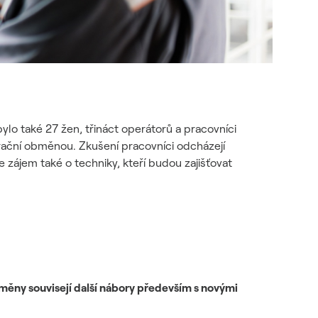
bylo také 27 žen, třináct operátorů a pracovníci
rační obměnou. Zkušení pracovníci odcházejí
ájem také o techniky, kteří budou zajišťovat
měny souvisejí další nábory především s novými