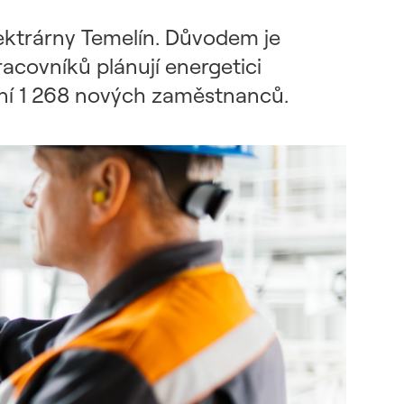
lektrárny Temelín. Důvodem je
acovníků plánují energetici
ění 1 268 nových zaměstnanců.