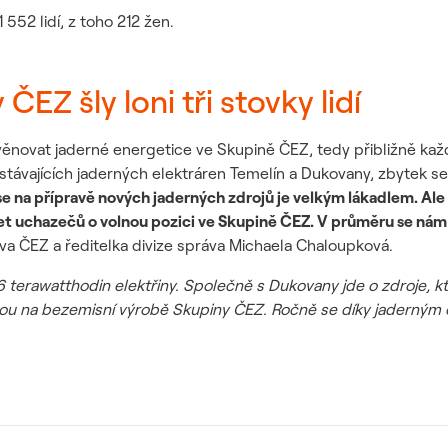
552 lidí, z toho 212 žen.
EZ šly loni tři stovky lidí
ěnovat jaderné energetice ve Skupině ČEZ, tedy přibližně každ
stávajících jaderných elektráren Temelín a Dukovany, zbytek se
e na přípravě nových jaderných zdrojů je velkým lákadlem. Ale 
čet uchazečů o volnou pozici ve Skupině ČEZ. V průměru se nám l
va ČEZ a ředitelka divize správa Michaela Chaloupková.
6 terawatthodin elektřiny. Společně s Dukovany jde o zdroje, kt
ěrou na bezemisní výrobě Skupiny ČEZ. Ročně se díky jaderným 