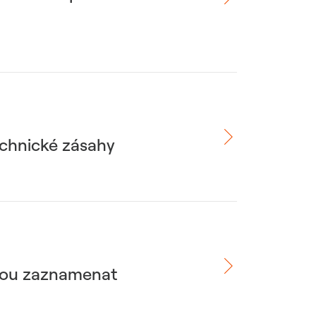
echnické zásahy
ohou zaznamenat