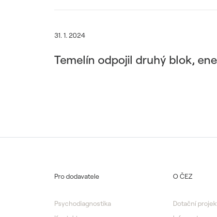
31. 1. 2024
Temelín odpojil druhý blok, ene
Pro dodavatele
O ČEZ
Psychodiagnostika
Dotační projek