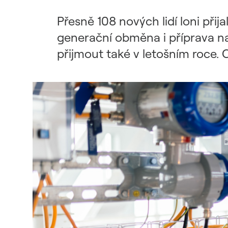
Udržitelný dodavatelský
řetězec / ESG dotazník
Přesně 108 nových lidí loni př
generační obměna i příprava na
přijmout také v letošním roce.