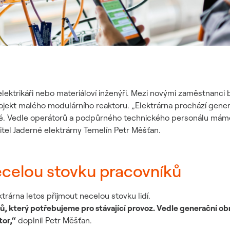
 elektrikáři nebo materiáloví inženýři. Mezi novými zaměstnanci 
ojekt malého modulárního reaktoru. „Elektrárna prochází gene
é. Vedle operátorů a podpůrného technického personálu máme z
itel Jaderné elektrárny Temelín Petr Měšťan.
ecelou stovku pracovníků
rárna letos přijmout necelou stovku lidí.
, který potřebujeme pro stávající provoz. Vedle generační ob
tor,“
doplnil Petr Měšťan.