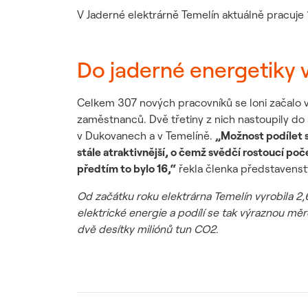
V Jaderné elektrárně Temelín aktuálně pracuje 1 
Do jaderné energetiky v Č
Celkem 307 nových pracovníků se loni začalo v
zaměstnanců. Dvě třetiny z nich nastoupily do 
v Dukovanech a v Temelíně.
„Možnost podílet s
stále atraktivnější, o čemž svědčí rostoucí po
předtím to bylo 16,“
řekla členka představenst
Od začátku roku elektrárna Temelín vyrobila 2,
elektrické energie a podílí se tak výraznou m
dvě desítky miliónů tun CO2.