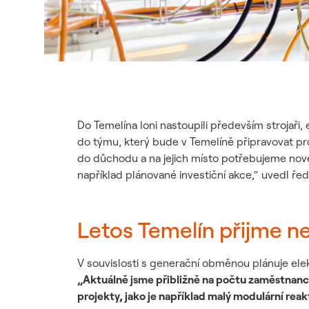
Do Temelína loni nastoupili především strojaři,
do týmu, který bude v Temelíně připravovat pr
do důchodu a na jejich místo potřebujeme nov
například plánované investiční akce,“ uvedl řed
Letos Temelín přijme n
V souvislosti s generační obměnou plánuje elekt
„Aktuálně jsme přibližně na počtu zaměstnanců
projekty, jako je například malý modulární reak