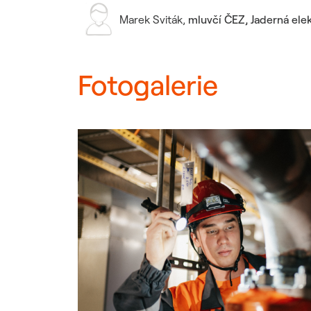
Marek Sviták
,
mluvčí ČEZ, Jaderná ele
Fotogalerie