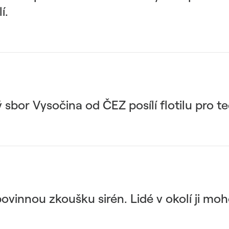
í.
 sbor Vysočina od ČEZ posílí flotilu pro t
ovinnou zkoušku sirén. Lidé v okolí ji m