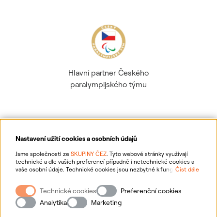
Hlavní partner Českého
paralympijského týmu
Nastavení užití cookies a osobních údajů
Ochrana osobních údajů
Jsme společnosti ze
SKUPINY ČEZ
. Tyto webové stránky využívají
technické a dle vašich preferencí případně i netechnické cookies a
vaše osobní údaje. Technické cookies jsou nezbytné k fungování
Číst dále
Informace o webu
webové stránky. Netechnické cookies slouží zejména k přizpůsobení
webové stránky vašim preferencím, k personalizaci reklam a analytice.
Technické cookies
Preferenční cookies
Pro sběr a zpracování netechnických cookies a vašich osobních údajů
Nastavení cookies
nám můžete udělit souhlas. Bližší informace o vašich právech,
Analytika
Marketing
zpracování osobních údajů, včetně možnosti odvolání udělených
souhlasů, naleznete
„zde“
.