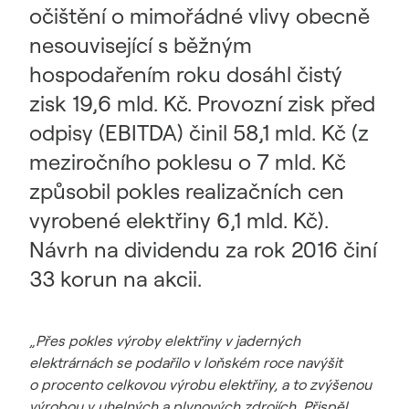
očištění o mimořádné vlivy obecně
nesouvisející s běžným
hospodařením roku dosáhl čistý
zisk 19,6 mld. Kč. Provozní zisk před
odpisy (EBITDA) činil 58,1 mld. Kč (z
meziročního poklesu o 7 mld. Kč
způsobil pokles realizačních cen
vyrobené elektřiny 6,1 mld. Kč).
Návrh na dividendu za rok 2016 činí
33 korun na akcii.
„Přes pokles výroby elektřiny v jaderných
elektrárnách se podařilo v loňském roce navýšit
o procento celkovou výrobu elektřiny, a to zvýšenou
výrobou v uhelných a plynových zdrojích. Přispěl