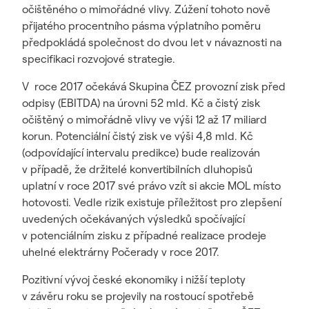
očištěného o mimořádné vlivy. Zúžení tohoto nově
přijatého procentního pásma výplatního poměru
předpokládá společnost do dvou let v návaznosti na
specifikaci rozvojové strategie.
V roce 2017 očekává Skupina ČEZ provozní zisk před
odpisy (EBITDA) na úrovni 52 mld. Kč a čistý zisk
očištěný o mimořádně vlivy ve výši 12 až 17 miliard
korun. Potenciální čistý zisk ve výši 4,8 mld. Kč
(odpovídající intervalu predikce) bude realizován
v případě, že držitelé konvertibilních dluhopisů
uplatní v roce 2017 své právo vzít si akcie MOL místo
hotovosti. Vedle rizik existuje příležitost pro zlepšení
uvedených očekávaných výsledků spočívající
v potenciálním zisku z případné realizace prodeje
uhelné elektrárny Počerady v roce 2017.
Pozitivní vývoj české ekonomiky i nižší teploty
v závěru roku se projevily na rostoucí spotřebě