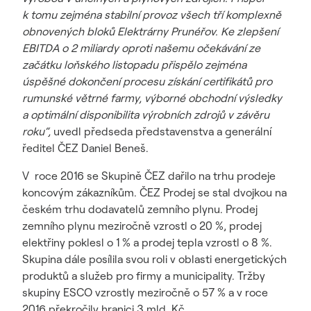
k tomu zejména stabilní provoz všech tří komplexně
obnovených bloků Elektrárny Prunéřov. Ke zlepšení
EBITDA o 2 miliardy oproti našemu očekávání ze
začátku loňského listopadu přispělo zejména
úspěšné dokončení procesu získání certifikátů pro
rumunské větrné farmy, výborné obchodní výsledky
a optimální disponibilita výrobních zdrojů v závěru
roku“,
uvedl předseda představenstva a generální
ředitel ČEZ Daniel Beneš.
V roce 2016 se Skupině ČEZ dařilo na trhu prodeje
koncovým zákazníkům. ČEZ Prodej se stal dvojkou na
českém trhu dodavatelů zemního plynu. Prodej
zemního plynu meziročně vzrostl o 20 %, prodej
elektřiny poklesl o 1 % a prodej tepla vzrostl o 8 %.
Skupina dále posílila svou roli v oblasti energetických
produktů a služeb pro firmy a municipality. Tržby
skupiny ESCO vzrostly meziročně o 57 % a v roce
2016 překročily hranici 3 mld. Kč.