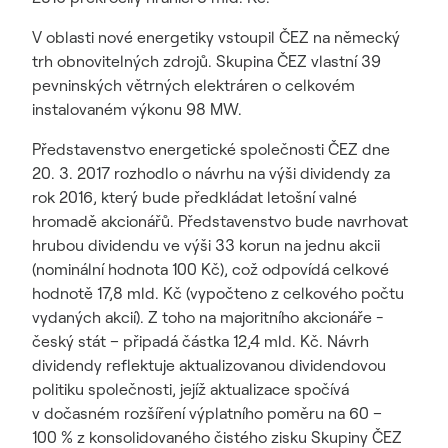
V oblasti nové energetiky vstoupil ČEZ na německý
trh obnovitelných zdrojů. Skupina ČEZ vlastní 39
pevninských větrných elektráren o celkovém
instalovaném výkonu 98 MW.
Představenstvo energetické společnosti ČEZ dne
20. 3. 2017 rozhodlo o návrhu na výši dividendy za
rok 2016, který bude předkládat letošní valné
hromadě akcionářů. Představenstvo bude navrhovat
hrubou dividendu ve výši 33 korun na jednu akcii
(nominální hodnota 100 Kč), což odpovídá celkové
hodnotě 17,8 mld. Kč (vypočteno z celkového počtu
vydaných akcií). Z toho na majoritního akcionáře -
český stát – připadá částka 12,4 mld. Kč. Návrh
dividendy reflektuje aktualizovanou dividendovou
politiku společnosti, jejíž aktualizace spočívá
v dočasném rozšíření výplatního poměru na 60 –
100 % z konsolidovaného čistého zisku Skupiny ČEZ