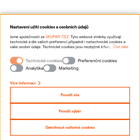
Nastavení užití cookies a osobních údajů
Ochrana osobních údajů
Jsme společnosti ze
SKUPINY ČEZ
. Tyto webové stránky využívají
technické a dle vašich preferencí případně i netechnické cookies a
vaše osobní údaje. Technické cookies jsou nezbytné k fungování
Číst dále
Informace o webu
webové stránky. Netechnické cookies slouží zejména k přizpůsobení
webové stránky vašim preferencím, k personalizaci reklam a analytice.
Technické cookies
Preferenční cookies
Pro sběr a zpracování netechnických cookies a vašich osobních údajů
Nastavení cookies
nám můžete udělit souhlas. Bližší informace o vašich právech,
Analytika
Marketing
zpracování osobních údajů, včetně možnosti odvolání udělených
souhlasů, naleznete
„zde“
.
Mapa stránek
Více informací
Přihlásit se
Povolit vše
Prohlášení o přístupnosti
Povolit výběr
Copyright
2026
ČEZ, a. s. –
Všechna práva vyhrazena
Odmítnout volitelné cookies