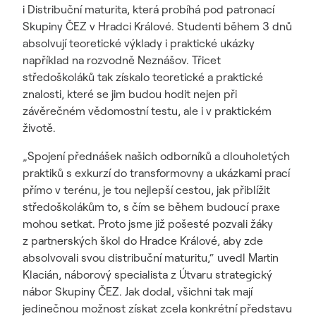
i Distribuční maturita, která probíhá pod patronací
Skupiny ČEZ v Hradci Králové. Studenti během 3 dnů
absolvují teoretické výklady i praktické ukázky
například na rozvodně Neznášov. Třicet
středoškoláků tak získalo teoretické a praktické
znalosti, které se jim budou hodit nejen při
závěrečném vědomostní testu, ale i v praktickém
životě.
„Spojení přednášek našich odborníků a dlouholetých
praktiků s exkurzí do transformovny a ukázkami prací
přímo v terénu, je tou nejlepší cestou, jak přiblížit
středoškolákům to, s čím se během budoucí praxe
mohou setkat. Proto jsme již pošesté pozvali žáky
z partnerských škol do Hradce Králové, aby zde
absolvovali svou distribuční maturitu,“ uvedl Martin
Klacián, náborový specialista z Útvaru strategický
nábor Skupiny ČEZ. Jak dodal, všichni tak mají
jedinečnou možnost získat zcela konkrétní představu