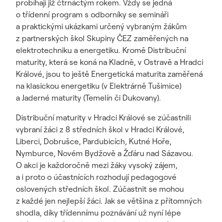
probíhají již čtrnáctým rokem. Vždy se jedná
o třídenní program s odborníky se semináři
a praktickými ukázkami určený vybraným žákům
z partnerských škol Skupiny ČEZ zaměřených na
elektrotechniku a energetiku. Kromě Distribuční
maturity, která se koná na Kladně, v Ostravě a Hradci
Králové, jsou to ještě Energetická maturita zaměřená
na klasickou energetiku (v Elektrárně Tušimice)
a Jaderné maturity (Temelín či Dukovany).
Distribuční maturity v Hradci Králové se zúčastnili
vybraní žáci z 8 středních škol v Hradci Králové,
Liberci, Dobrušce, Pardubicích, Kutné Hoře,
Nymburce, Novém Bydžově a Žďáru nad Sázavou.
O akci je každoročně mezi žáky vysoký zájem,
a i proto o účastnících rozhodují pedagogové
oslovených středních škol. Zúčastnit se mohou
z každé jen nejlepší žáci. Jak se většina z přítomných
shodla, díky třídennímu poznávání už nyní lépe