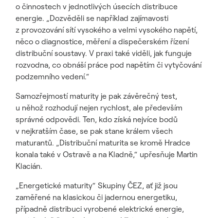
o činnostech v jednotlivých úsecích distribuce
energie. „Dozvěděli se například zajímavosti
z provozování sítí vysokého a velmi vysokého napětí,
něco o diagnostice, měření a dispečerském řízení
distribuční soustavy. V praxi také viděli, jak funguje
rozvodna, co obnáší práce pod napětím či vytyčování
podzemního vedení.“
Samozřejmostí maturity je pak závěrečný test,
u něhož rozhodují nejen rychlost, ale především
správné odpovědi. Ten, kdo získá nejvíce bodů
v nejkratším čase, se pak stane králem všech
maturantů. „Distribuční maturita se kromě Hradce
konala také v Ostravě a na Kladně,“ upřesňuje Martin
Klacián.
„Energetické maturity“ Skupiny ČEZ, ať již jsou
zaměřené na klasickou či jadernou energetiku,
případně distribuci vyrobené elektrické energie,