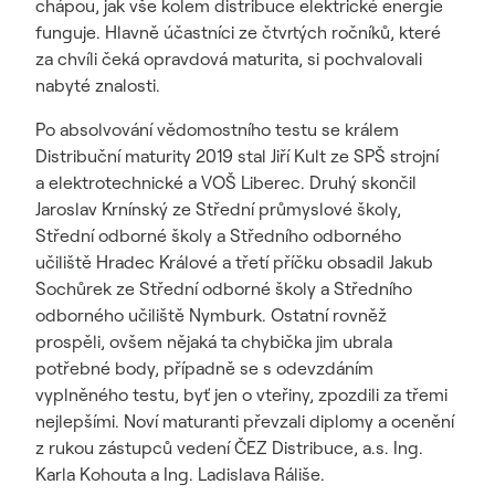
chápou, jak vše kolem distribuce elektrické energie
funguje. Hlavně účastníci ze čtvrtých ročníků, které
za chvíli čeká opravdová maturita, si pochvalovali
nabyté znalosti.
Po absolvování vědomostního testu se králem
Distribuční maturity 2019 stal Jiří Kult ze SPŠ strojní
a elektrotechnické a VOŠ Liberec. Druhý skončil
Jaroslav Krnínský ze Střední průmyslové školy,
Střední odborné školy a Středního odborného
učiliště Hradec Králové a třetí příčku obsadil Jakub
Sochůrek ze Střední odborné školy a Středního
odborného učiliště Nymburk. Ostatní rovněž
prospěli, ovšem nějaká ta chybička jim ubrala
potřebné body, případně se s odevzdáním
vyplněného testu, byť jen o vteřiny, zpozdili za třemi
nejlepšími. Noví maturanti převzali diplomy a ocenění
z rukou zástupců vedení ČEZ Distribuce, a.s. Ing.
Karla Kohouta a Ing. Ladislava Ráliše.