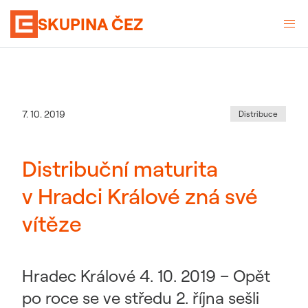
SKUPINA ČEZ
Kategorie
:
Datum zveřejnění
7. 10. 2019
Distribuce
Distribuční maturita
v Hradci Králové zná své
vítěze
Hradec Králové 4. 10. 2019 – Opět
po roce se ve středu 2. října sešli