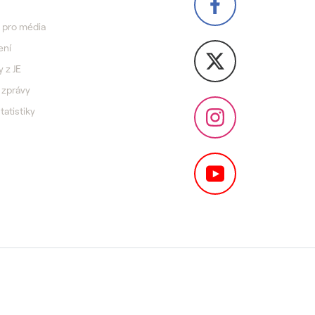
 pro média
ení
y z JE
 zprávy
statistiky