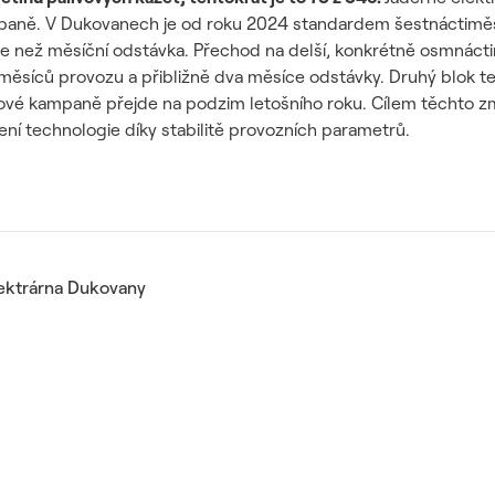
paně. V Dukovanech je od roku 2024 standardem šestnáctiměs
ce než měsíční odstávka. Přechod na delší, konkrétně osmnáct
 měsíců provozu a přibližně dva měsíce odstávky. Druhý blok t
vové kampaně přejde na podzim letošního roku. Cílem těchto zm
tížení technologie díky stabilitě provozních parametrů.
lektrárna Dukovany