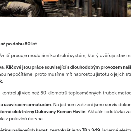
z až po dobu 80 let
Uvnitř pracuje modulární kontrolní systém, který ověřuje stav m
va. Klíčové jsou práce související s dlouhodobým provozem naš
ou nepočítáme, proto musíme mít naprostou jistotu o jejich st
k
.
 kontrolují více než 50 kilometrů teplosměnných trubek metod
 a uzavíracím armaturám
. Na jednom zařízení jsme servis dokonč
aderné elektrárny Dukovany Roman Havlín
. Aktuální odstávka z
ěla v polovině června.
ětinu palivových kazet, tentokrát je to 78 z 349.
Jaderné elekt