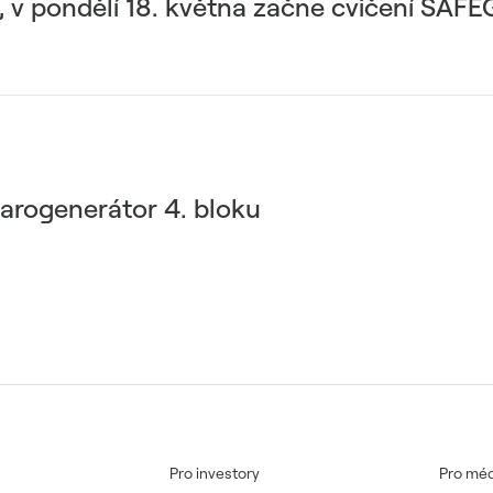
, v pondělí 18. května začne cvičení SA
parogenerátor 4. bloku
Pro investory
Pro méd