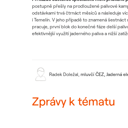
postupně přešly na prodloužené palivové kam
odstávkami trvá čtrnáct měsíců a následuje ví
i Temelín. V jeho případě to znamená šestnáct
pracuje, první blok do konečné fáze delší pali
efektivnější využití jaderného paliva a nižší za
Radek Doležal
,
mluvčí ČEZ, Jaderná e
Zprávy k tématu