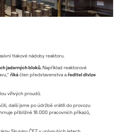
asivní tlakové nádoby reaktoru.
ich jaderných bloků.
Například reaktorové
avu,“
říká
člen představenstva a
ředitel divize
ou vířivých proudů.
ili, další jsme po údržbě vrátili do provozu
ahrnuje přibližně 18.000 pracovních příkazů,
rárny Skupiny ČEZ v uplynulých letech