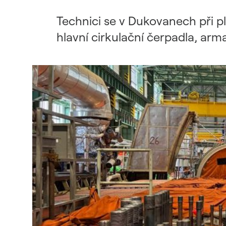
Udržitelný dodavatelský
řetězec / ESG dotazník
Technici se v Dukovanech při 
hlavní cirkulační čerpadla, arma