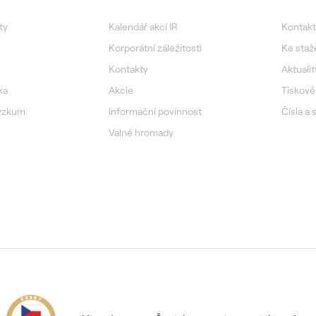
ty
Kalendář akcí IR
Kontakt
Korporátní záležitosti
Ke staž
Kontakty
Aktualit
ka
Akcie
Tiskové
výzkum
Informační povinnost
Čísla a 
Valné hromady