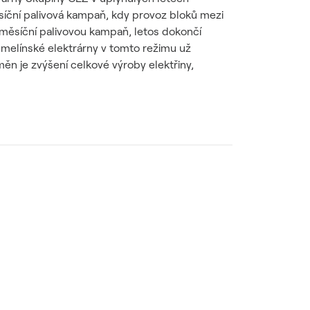
íční palivová kampaň, kdy provoz bloků mezi
iměsíční palivovou kampaň, letos dokončí
emelínské elektrárny v tomto režimu už
ěn je zvýšení celkové výroby elektřiny,