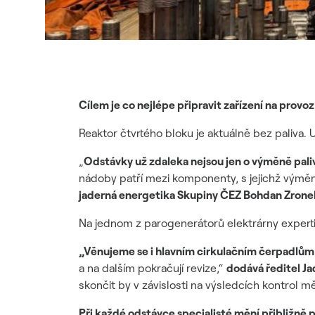
Cílem je co nejlépe připravit zařízení na provo
Reaktor čtvrtého bloku je aktuálně bez paliva. 
„
Odstávky už zdaleka nejsou jen o výměně pali
nádoby patří mezi komponenty, s jejichž výměn
jaderná energetika Skupiny ČEZ Bohdan Zrone
Na jednom z parogenerátorů elektrárny experti
„Věnujeme se i hlavním cirkulačním čerpadlům
a na dalším pokračují revize,“
dodává ředitel J
skončit by v závislosti na výsledcích kontrol m
Při každé odstávce specialisté mění přibližně p