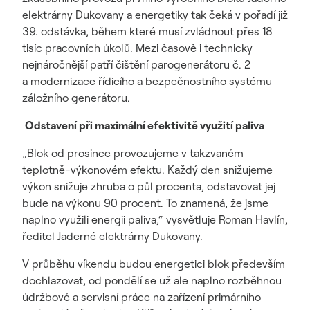
elektrárny Dukovany a energetiky tak čeká v pořadí již
39. odstávka, během které musí zvládnout přes 18
tisíc pracovních úkolů. Mezi časově i technicky
nejnáročnější patří čištění parogenerátoru č. 2
a modernizace řídicího a bezpečnostního systému
záložního generátoru.
Odstavení při maximální efektivitě využití paliva
„Blok od prosince provozujeme v takzvaném
teplotně-výkonovém efektu. Každý den snižujeme
výkon snižuje zhruba o půl procenta, odstavovat jej
bude na výkonu 90 procent. To znamená, že jsme
naplno využili energii paliva,“ vysvětluje Roman Havlín,
ředitel Jaderné elektrárny Dukovany.
V průběhu víkendu budou energetici blok především
dochlazovat, od pondělí se už ale naplno rozběhnou
údržbové a servisní práce na zařízení primárního