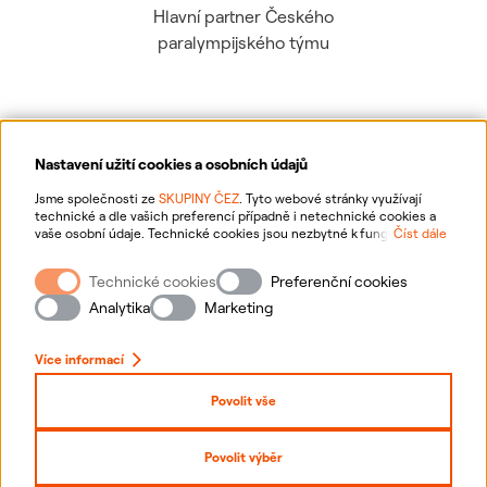
Hlavní partner Českého
paralympijského týmu
Nastavení užití cookies a osobních údajů
Ochrana osobních údajů
Jsme společnosti ze
SKUPINY ČEZ
. Tyto webové stránky využívají
technické a dle vašich preferencí případně i netechnické cookies a
vaše osobní údaje. Technické cookies jsou nezbytné k fungování
Číst dále
Informace o webu
webové stránky. Netechnické cookies slouží zejména k přizpůsobení
webové stránky vašim preferencím, k personalizaci reklam a analytice.
Technické cookies
Preferenční cookies
Pro sběr a zpracování netechnických cookies a vašich osobních údajů
Nastavení cookies
nám můžete udělit souhlas. Bližší informace o vašich právech,
Analytika
Marketing
zpracování osobních údajů, včetně možnosti odvolání udělených
souhlasů, naleznete
„zde“
.
Mapa stránek
Více informací
Přihlásit se
Povolit vše
Prohlášení o přístupnosti
Povolit výběr