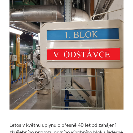
Letos v květnu uplynulo přesně 40 let od zahájení
zkušebního provozu prvního výrobního bloku Jaderné