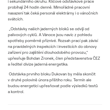
i sekundárního okruhu. Klíčové odstávkové práce
probíhají 24 hodin denně. Mimořádné pracovní
nasazení tak čeká personál elektrárny i o vánočních
svátcích.
„Odstávky našich jaderných bloků se odvíjí od
palivových cyklů. A Vánoce jsou navíc z pohledu
spotřeby poměrně příznivé. Rozsah prací pak závisí
na pravidelných inspekcích i investicích do obnovy
zařízení pro zajištění dlouhodobého provozu,“
upřesňuje Bohdan Zronek, člen představenstva ČEZ
a ředitel divize jaderná energetika.
Odstávka prvního bloku Dukovan by měla skončit
v druhé polovině února příštího roku. Termín ale
budou energetici upřesňovat podle výsledků testů
a kontrol.