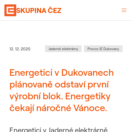
SKUPINA ČEZ
Kategorie
:
Datum zveřejnění
12. 12. 2025
Jaderné elektrárny
Provoz JE Dukovany
Energetici v Dukovanech
plánovaně odstaví první
výrobní blok. Energetiky
čekají náročné Vánoce.
Energetici v Jaderné elektrárně