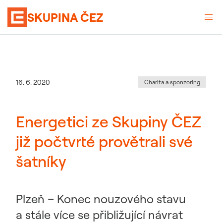
SKUPINA ČEZ
Kategorie
:
Datum zveřejnění
16. 6. 2020
Charita a sponzoring
Energetici ze Skupiny ČEZ
již počtvrté provětrali své
šatníky
Plzeň – Konec nouzového stavu
a stále více se přibližující návrat