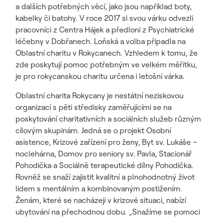
a dalších potřebných věcí, jako jsou například boty,
kabelky či batohy. V roce 2017 si svou várku odvezli
pracovníci z Centra Hájek a předloni z Psychiatrické
léčebny v Dobřanech. Loňská a volba připadla na
Oblastní charitu v Rokycanech. Vzhledem k tomu, že
zde poskytují pomoc potřebným ve velkém měřítku,
je pro rokycanskou charitu určena i letošní várka.
Oblastní charita Rokycany je nestátní neziskovou
organizací s pěti středisky zaměřujícími se na
poskytování charitativních a sociálních služeb různým
cílovým skupinám. Jedná se o projekt Osobní
asistence, Krizové zařízení pro ženy, Byt sv. Lukáše –
noclehárna, Domov pro seniory sv. Pavla, Stacionář
Pohodička a Sociálně terapeutické dílny Pohodička.
Rovněž se snaží zajistit kvalitní a plnohodnotný život
lidem s mentálním a kombinovaným postižením.
Ženám, které se nacházejí v krizové situaci, nabízí
ubytování na přechodnou dobu. „Snažíme se pomoci