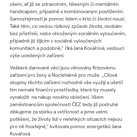
všem, ať již se zdravotním, tělesným či mentálním
handicapem, případně s kombinovaným postižením.
Samozřejmostí je pomoc lidem v krizi či životní nouzi.
Také těm, co vedou rizikový způsob života, osobám
bez přístřeší, nebo ohroženým sociálním vyloučením,
případně již žijícím v sociálně vyloučených
komunitách a podobně,“ říká Jana Kovářová, vedoucí
výše uvedených zařízení.
Veškeré darované věci jsou věnovány Krizovému
zařízení pro ženy a Noclehárně pro muže. „Cílové
skupiny těchto zařízení rozhodně vše využijí a ušetří
tím nemalé finanční prostředky, které by musely
vynaložit na nákup nového oblečení. Všem
zaměstnancům společnosti ČEZ tedy již podruhé
děkujeme za sbírku a vstřícnost a jsme velmi
potěšeni, že životy lidí v nelehkých situacích nejsou
pro ně lhostejné,“ kvitovala pomoc energetiků Jana
Kovářová.