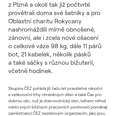
z Plzně a okolí tak již počtvrté
provětrali doma své šatníky a pro
Oblastní charitu Rokycany
nashromáždili mírně obnošené,
zánovní, ale i zcela nové ošacení
o celkové váze 98 kg, dále 11 párů
bot, 21 kabelek, několik pásků
a také sáčky s různou bižuterií,
včetně hodinek.
Skupina ČEZ pořádá již řadu let pravidelné vánoční
a velikonoční trhy chráněných dílen a také Čas pro
dobrou věc, což je dobrovolnický den, během něhož
místo svých běžných pracovních povinností pomáhají
zaměstnanci ČEZ neziskovým organizacím, jako jsou