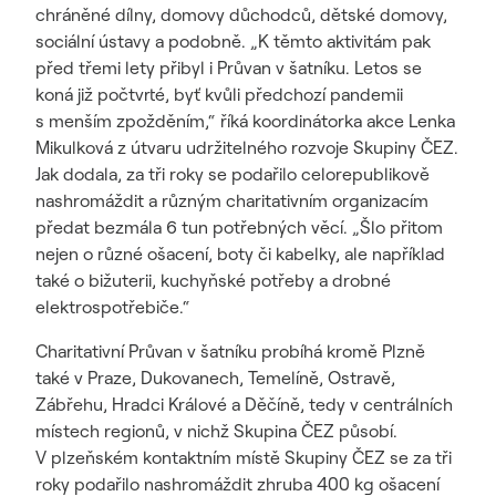
chráněné dílny, domovy důchodců, dětské domovy,
sociální ústavy a podobně. „K těmto aktivitám pak
před třemi lety přibyl i Průvan v šatníku. Letos se
koná již počtvrté, byť kvůli předchozí pandemii
s menším zpožděním,“ říká koordinátorka akce Lenka
Mikulková z útvaru udržitelného rozvoje Skupiny ČEZ.
Jak dodala, za tři roky se podařilo celorepublikově
nashromáždit a různým charitativním organizacím
předat bezmála 6 tun potřebných věcí. „Šlo přitom
nejen o různé ošacení, boty či kabelky, ale například
také o bižuterii, kuchyňské potřeby a drobné
elektrospotřebiče.“
Charitativní Průvan v šatníku probíhá kromě Plzně
také v Praze, Dukovanech, Temelíně, Ostravě,
Zábřehu, Hradci Králové a Děčíně, tedy v centrálních
místech regionů, v nichž Skupina ČEZ působí.
V plzeňském kontaktním místě Skupiny ČEZ se za tři
roky podařilo nashromáždit zhruba 400 kg ošacení