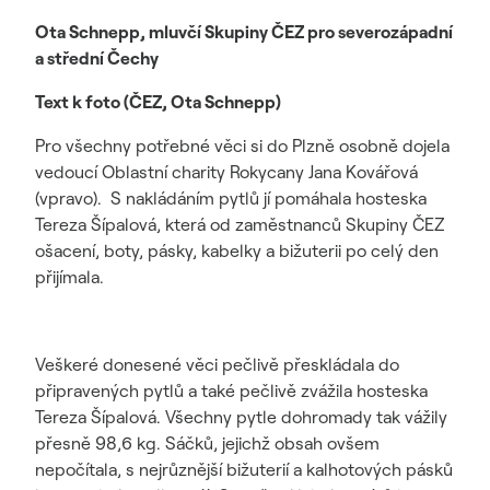
Ota Schnepp, mluvčí Skupiny ČEZ pro severozápadní
a střední Čechy
Text k foto (ČEZ, Ota Schnepp)
Pro všechny potřebné věci si do Plzně osobně dojela
vedoucí Oblastní charity Rokycany Jana Kovářová
(vpravo). S nakládáním pytlů jí pomáhala hosteska
Tereza Šípalová, která od zaměstnanců Skupiny ČEZ
ošacení, boty, pásky, kabelky a bižuterii po celý den
přijímala.
Veškeré donesené věci pečlivě přeskládala do
připravených pytlů a také pečlivě zvážila hosteska
Tereza Šípalová. Všechny pytle dohromady tak vážily
přesně 98,6 kg. Sáčků, jejichž obsah ovšem
nepočítala, s nejrůznější bižuterií a kalhotových pásků