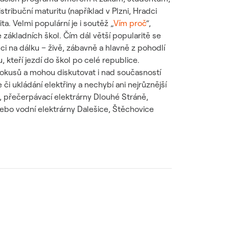
ribuční maturitu (například v Plzni, Hradci
a. Velmi populární je i soutěž „
Vím proč
“,
e základních škol. Čím dál větší popularitě se
ci na dálku – živě, zábavně a hlavně z pohodlí
u, kteří jezdí do škol po celé republice.
 pokusů a mohou diskutovat i nad současností
i ukládání elektřiny a nechybí ani nejrůznější
 přečerpávací elektrárny Dlouhé Stráně,
nebo vodní elektrárny Dalešice, Štěchovice