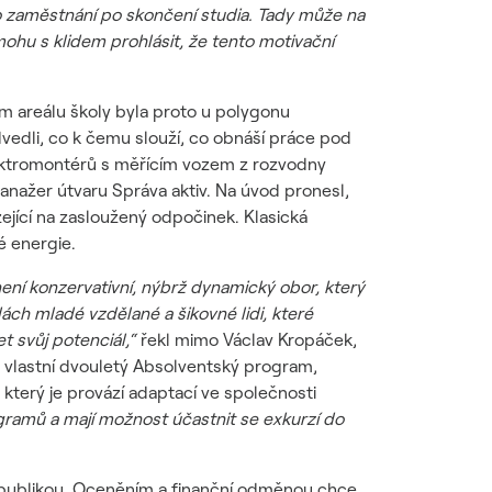
zaměstnání po skončení studia. Tady může na
 mohu s klidem prohlásit, že tento motivační
ím areálu školy byla proto u polygonu
edli, co k čemu slouží, co obnáší práce pod
elektromontérů s měřícím vozem z rozvodny
nažer útvaru Správa aktiv. Na úvod pronesl,
ející na zasloužený odpočinek. Klasická
é energie.
není konzervativní, nýbrž dynamický obor, který
ách mladé vzdělané a šikovné lidi, které
t svůj potenciál,“
řekl mimo Václav Kropáček,
 vlastní dvouletý Absolventský program,
 který je provází adaptací ve společnosti
gramů a mají možnost účastnit se exkurzí do
republikou. Oceněním a finanční odměnou chce