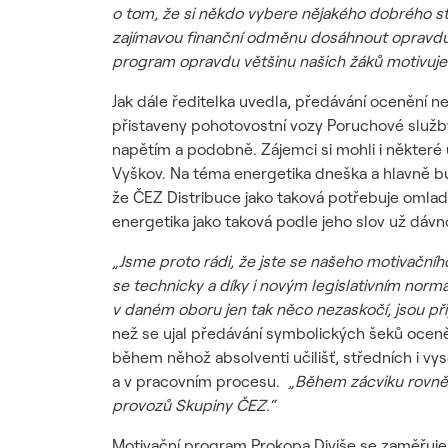
o tom, že si někdo vybere nějakého dobrého 
zajímavou finanční odměnu dosáhnout opravdu kaž
program opravdu většinu našich žáků motivuje
Jak dále ředitelka uvedla, předávání ocenění n
přistaveny pohotovostní vozy Poruchové služb
napětím a podobně. Zájemci si mohli i některé
Vyškov. Na téma energetika dneška a hlavně bu
že ČEZ Distribuce jako taková potřebuje omladi
energetika jako taková podle jeho slov už dávno
„Jsme proto rádi, že jste se našeho motivačníh
se technicky a díky i novým legislativním normá
v daném oboru jen tak něco nezaskočí, jsou při
než se ujal předávání symbolických šeků oceně
během něhož absolventi učilišť, středních i vys
a v pracovním procesu.
„Během zácviku rovněž
provozů Skupiny ČEZ.“
Motivační program Prokopa Diviše se zaměřuje