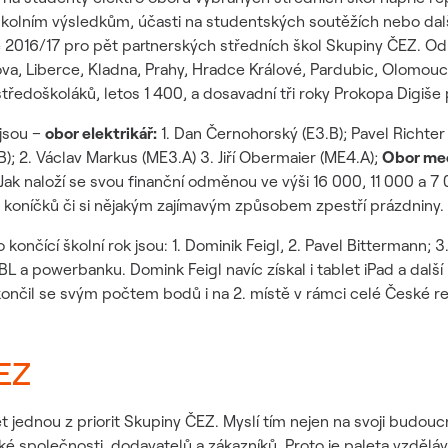
kolním výsledkům, účasti na studentských soutěžích nebo dalš
 2016/17 pro pět partnerských středních škol Skupiny ČEZ. Od 
ova, Liberce, Kladna, Prahy, Hradce Králové, Pardubic, Olomouc
ředoškoláků, letos 1 400, a dosavadní tři roky Prokopa Digiše p
jsou –
obor elektrikář:
1. Dan Černohorský (E3.B); Pavel Richter (
); 2. Václav Markus (ME3.A) 3. Jiří Obermaier (ME4.A);
Obor mec
Jak naloží se svou finanční odměnou ve výši 16 000, 11 000 a 7 00
ých koníčků či si nějakým zajímavým způsobem zpestří prázdniny.
končící školní rok jsou: 1. Dominik Feigl, 2. Pavel Bittermann; 
BL a powerbanku. Domink Feigl navíc získal i tablet iPad a dalš
ončil se svým počtem bodů i na 2. místě v rámci celé České r
ČEZ
t jednou z priorit Skupiny ČEZ. Myslí tím nejen na svoji budo
eské společnosti, dodavatelů a zákazníků. Proto je paleta vz