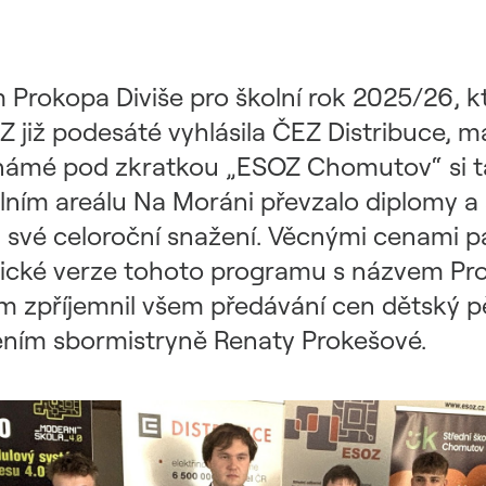
Prokopa Diviše pro školní rok 2025/26, k
 již podesáté vyhlásila ČEZ Distribuce, má
ámé pod zkratkou „ESOZ Chomutov“ si tak
olním areálu Na Moráni převzalo diplomy a
a své celoroční snažení. Věcnými cenami pa
ronické verze tohoto programu s názvem Pr
ím zpříjemnil všem předávání cen dětský 
edením sbormistryně Renaty Prokešové.