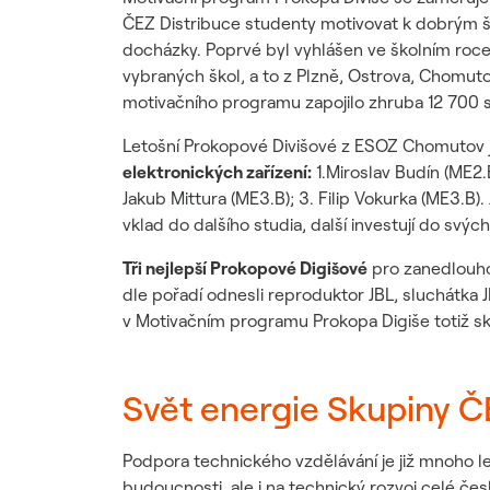
ČEZ Distribuce studenty motivovat k dobrým š
docházky. Poprvé byl vyhlášen ve školním roce
vybraných škol, a to z Plzně, Ostrova, Chomut
motivačního programu zapojilo zhruba 12 700 st
Letošní Prokopové Divišové z ESOZ Chomutov 
elektronických zařízení:
1.Miroslav Budín (ME2.B
Jakub Mittura (ME3.B); 3. Filip Vokurka (ME3.B). 
vklad do dalšího studia, další investují do sv
Tři nejlepší Prokopové Digišové
pro zanedlouho 
dle pořadí odnesli reproduktor JBL, sluchátka J
v Motivačním programu Prokopa Digiše totiž sk
Svět energie Skupiny 
Podpora technického vzdělávání je již mnoho le
budoucnosti, ale i na technický rozvoj celé č