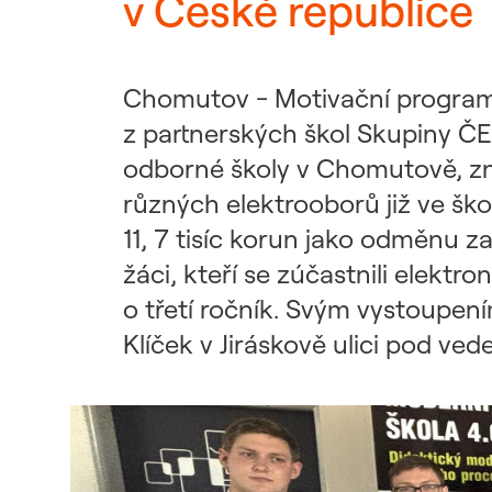
v České republice
Udržitelný dodavatelský
řetězec / ESG dotazník
Chomutov - Motivační program 
z partnerských škol Skupiny ČEZ
odborné školy v Chomutově, zn
různých elektrooborů již ve šk
11, 7 tisíc korun jako odměnu z
žáci, kteří se zúčastnili elekt
o třetí ročník. Svým vystoupen
Klíček v Jiráskově ulici pod v