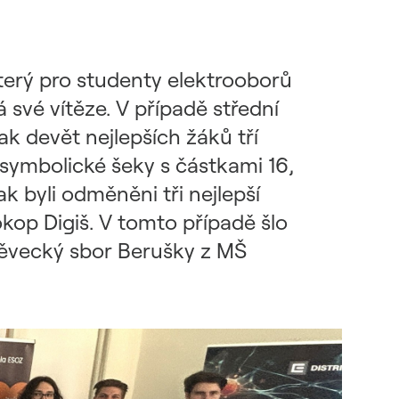
terý pro studenty elektrooborů
 své vítěze. V případě střední
 devět nejlepších žáků tří
 symbolické šeky s částkami 16,
k byli odměněni tři nejlepší
okop Digiš. V tomto případě šlo
pěvecký sbor Berušky z MŠ