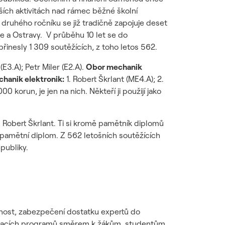
ích aktivitách nad rámec běžné školní
druhého ročníku se již tradičně zapojuje deset
e a Ostravy. V průběhu 10 let se do
řinesly 1 309 soutěžících, z toho letos 562.
E3.A); Petr Miler (E2.A).
Obor mechanik
hanik elektronik:
1. Robert Škrlant (ME4.A); 2.
0 korun, je jen na nich. Někteří ji použijí jako
3. Robert Škrlant. Ti si kromě pamětník diplomů
í pamětní diplom. Z 562 letošních soutěžících
epubliky.
ucnost, zabezpečení dostatku expertů do
dělávacích programů směrem k žákům, studentům,