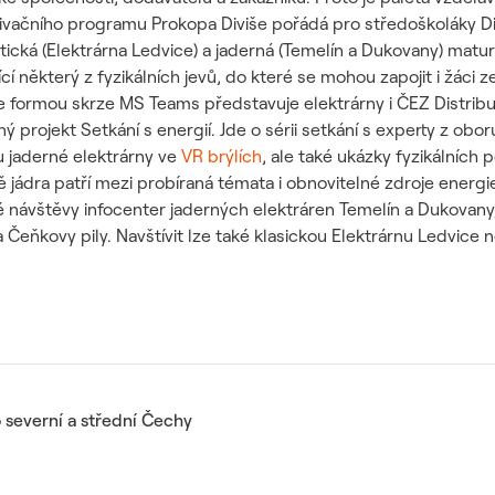
vačního programu Prokopa Diviše pořádá pro středoškoláky Dist
ická (Elektrárna Ledvice) a jaderná (Temelín a Dukovany) maturit
 některý z fyzikálních jevů, do které se mohou zapojit i žáci z
ne formou skrze MS Teams představuje elektrárny i ČEZ Distribu
šný projekt Setkání s energií. Jde o sérii setkání s experty z obor
vu jaderné elektrárny ve
VR brýlích
, ale také ukázky fyzikálních
ádra patří mezi probíraná témata i obnovitelné zdroje energie č
návštěvy infocenter jaderných elektráren Temelín a Dukovany,
eňkovy pily. Navštívit lze také klasickou Elektrárnu Ledvice 
 severní a střední Čechy