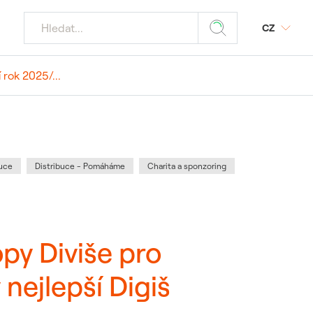
CZ
rok 2025/...
jaderných
Z
odmínky
ý portál SAP
tika
povinnost
 média
buce
Distribuce - Pomáháme
Charita a sponzoring
znamných akcí
 požadavky
ele JE
py Diviše pro
 dodavatele a
 nejlepší Digiš
ostika