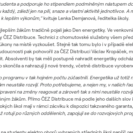
studenta a podporuje ho stipendiem podmíněným nástupem do 
dý, záleží jen na píli, snaze a vlastní aktivitě jednotlivce. A
 k lepším výkonům,“
kvituje Lenka Demjanová, ředitelka školy.
ejlepším žákům tradičně pojali jako Den energetiky. Ve venkovn
y ČEZ Distribuce. Technici z chomutovské služebny všem předv
 úkony na místě vyzkoušet. Stejně tak tomu bylo i v případě 
doucnosti pak pohovořil za ČEZ Distribuci Václav Kropáček, ma
t. Absolventi by tak měli postupně nahradit energetiky odcház
 skončila a nahrazují ji nové trendy, včetně distribuce vyroben
o programu v tak hojném počtu zúčastnili. Energetika už totiž 
m neustále rozvíjí. Proto potřebujeme, a nejen my, v našich řad
praveni na změny reagovat a zároveň tak s nimi neustále rozvíje
ným žákům. Přímo ČEZ Distribuce má podle jeho dalších slov i
okých škol mají v rámci zácviku k dispozici takzvaného garanta,
 rotují po různých odděleních, zapojují se do rozvojových pro
 na studenty elektro oborů vybraných středních škol napříč 