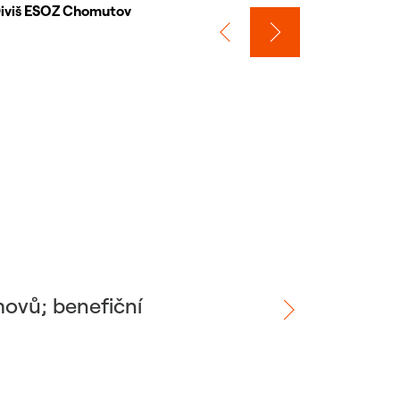
iviš ESOZ Chomutov
ovů; benefiční