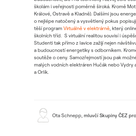
školám i veřejnosti poměrně široká. Kromě Moti
Králové, Ostravě a Kladně). Dalšími jsou energet
o nejlépe natočený a vysvětlený pokus popisující
těší program
Virtuálně v elektrárně
, který onli
školních tříd. S virtuální realitou souvisí i úspě
Studenti tak přímo z lavice zažijí nejen návště
a budoucností energetiky s odborníkem. Kromě j
soutěže o ceny. Samozřejmostí jsou pak možné 
malých vodních elektráren Hučák nebo Vydry a Č
a Orlík.
Ota Schnepp
,
mluvčí Skupiny ČEZ pro