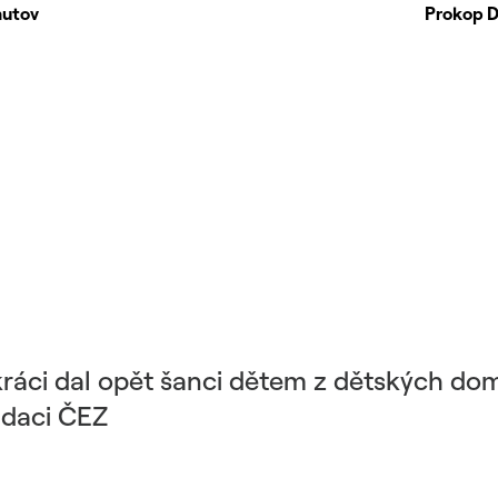
mutov
Prokop D
áci dal opět šanci dětem z dětských dom
Nadaci ČEZ