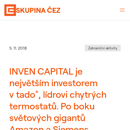
SKUPINA ČEZ
Kategorie
:
Datum zveřejnění
5. 11. 2018
Zahraniční aktivity
INVEN CAPITAL je
největším investorem
v tado˚, lídrovi chytrých
termostatů. Po boku
světových gigantů
Amazon a Siemens.