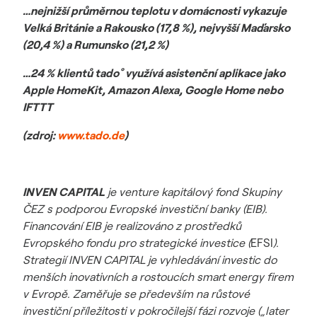
…nejnižší průměrnou teplotu v domácnosti vykazuje
Velká Británie a Rakousko (17,8 %), nejvyšší Maďarsko
(20,4 %) a Rumunsko (21,2 %)
…24 % klientů tado˚ využívá asistenční aplikace jako
Apple HomeKit, Amazon Alexa, Google Home nebo
IFTTT
(zdroj:
www.tado.de
)
INVEN CAPITAL
je venture kapitálový fond Skupiny
ČEZ s podporou Evropské investiční banky (EIB).
Financování EIB je realizováno z prostředků
Evropského fondu pro strategické investice (
EFSI
).
Strategií INVEN CAPITAL je vyhledávání investic do
menších inovativních a rostoucích smart energy firem
v Evropě. Zaměřuje se především na růstové
investiční příležitosti v pokročilejší fázi rozvoje („later