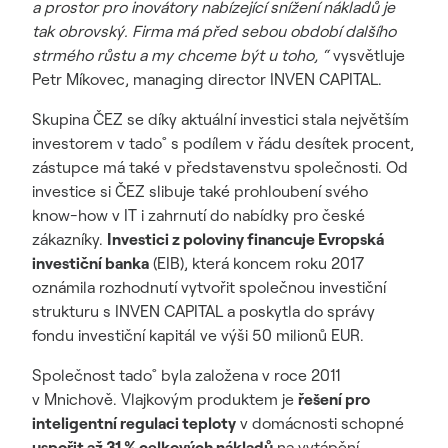
a prostor pro inovátory nabízející snížení nákladů je
tak obrovský. Firma má před sebou období dalšího
strmého růstu a my chceme být u toho, “
vysvětluje
Petr Míkovec, managing director INVEN CAPITAL.
Skupina ČEZ se díky aktuální investici stala největším
investorem v tado˚ s podílem v řádu desítek procent,
zástupce má také v představenstvu společnosti. Od
investice si ČEZ slibuje také prohloubení svého
know-how v IT i zahrnutí do nabídky pro české
zákazníky.
Investici z poloviny financuje Evropská
investiční banka
(EIB), která koncem roku 2017
oznámila rozhodnutí vytvořit společnou investiční
strukturu s INVEN CAPITAL a poskytla do správy
fondu investiční kapitál ve výši 50 milionů EUR.
Společnost tado˚ byla založena v roce 2011
v Mnichově. Vlajkovým produktem je
řešení pro
inteligentní regulaci teploty
v domácnosti schopné
uspořit až 31 % celkových nákladů
na vytápění