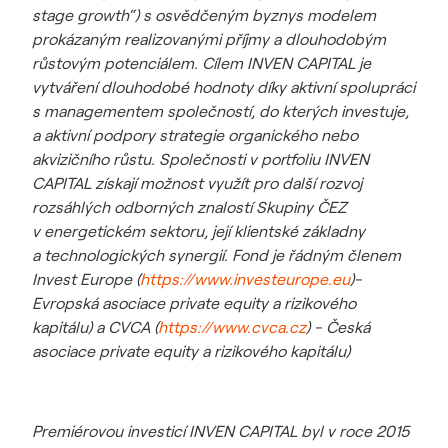
stage growth“) s osvědčeným byznys modelem
prokázaným realizovanými příjmy a dlouhodobým
růstovým potenciálem. Cílem INVEN CAPITAL je
vytváření dlouhodobé hodnoty díky aktivní spolupráci
s managementem společností, do kterých investuje,
a aktivní podpory strategie organického nebo
akvizičního růstu. Společnosti v portfoliu INVEN
CAPITAL získají možnost využít pro další rozvoj
rozsáhlých odborných znalostí Skupiny ČEZ
v energetickém sektoru, její klientské základny
a technologických synergií. Fond je řádným členem
Invest Europe (
https://www.investeurope.eu
)-
Evropská asociace private equity a rizikového
kapitálu) a CVCA (
https://www.cvca.cz
) - Česká
asociace private equity a rizikového kapitálu)
Premiérovou investicí INVEN CAPITAL byl v roce 2015