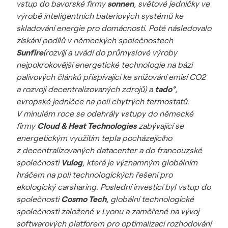
vstup do bavorské firmy
sonnen
, světové jedničky ve
výrobě inteligentních bateriových systémů ke
skladování energie pro domácnosti. Poté následovalo
získání podílů v německých společnostech
Sunfire
(rozvíjí a uvádí do průmyslové výroby
nejpokrokovější energetické technologie na bázi
palivových článků přispívající ke snižování emisí CO2
a rozvoji decentralizovaných zdrojů) a
tado°
,
evropské jedničce na poli chytrých termostatů.
V minulém roce se odehrály vstupy do německé
firmy
Cloud & Heat Technologies
zabývající se
energetickým využitím tepla pocházejícího
z decentralizovaných datacenter a do francouzské
společnosti
Vulog
, která je významným globálním
hráčem na poli technologických řešení pro
ekologický carsharing. Poslední investicí byl vstup do
společnosti
Cosmo Tech
, globální technologické
společnosti založené v Lyonu a zaměřené na vývoj
softwarových platforem pro optimalizaci rozhodování