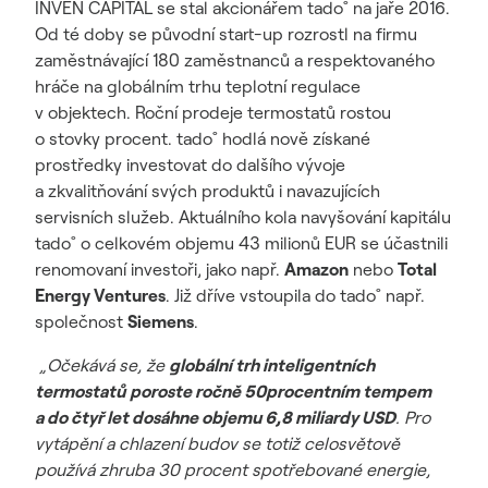
INVEN CAPITAL se stal akcionářem tado˚ na jaře 2016.
Od té doby se původní start-up rozrostl na firmu
zaměstnávající 180 zaměstnanců a respektovaného
hráče na globálním trhu teplotní regulace
v objektech. Roční prodeje termostatů rostou
o stovky procent. tado˚ hodlá nově získané
prostředky investovat do dalšího vývoje
a zkvalitňování svých produktů i navazujících
servisních služeb. Aktuálního kola navyšování kapitálu
tado˚ o celkovém objemu 43 milionů EUR se účastnili
renomovaní investoři, jako např.
Amazon
nebo
Total
Energy Ventures
. Již dříve vstoupila do tado˚ např.
společnost
Siemens
.
„Očekává se, že
globální trh inteligentních
termostatů
poroste ročně 50procentním tempem
a do čtyř let dosáhne objemu 6,8 miliardy USD
. Pro
vytápění a chlazení budov se totiž celosvětově
používá zhruba 30 procent spotřebované energie,